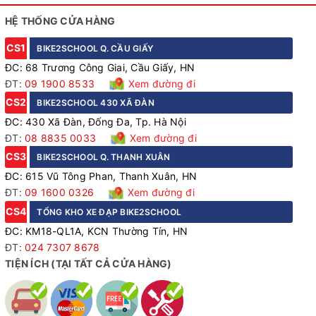
HỆ THỐNG CỬA HÀNG
CS1
BIKE2SCHOOL Q. CẦU GIẤY
ĐC: 68 Trương Công Giai, Cầu Giấy, HN
ĐT:
09 1900 8533
Xem đường đi
CS2
BIKE2SCHOOL 430 XÃ ĐÀN
ĐC: 430 Xã Đàn, Đống Đa, Tp. Hà Nội
ĐT:
08 8835 0033
Xem đường đi
CS3
BIKE2SCHOOL Q. THANH XUÂN
ĐC: 615 Vũ Tông Phan, Thanh Xuân, HN
ĐT:
09 1600 0326
Xem đường đi
CS4
TỔNG KHO XE ĐẠP BIKE2SCHOOL
ĐC: KM18-QL1A, KCN Thường Tín, HN
ĐT:
024 7307 8678
TIỆN ÍCH (TẠI TẤT CẢ CỬA HÀNG)