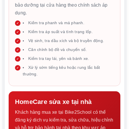
bảo dưỡng tại cửa hàng theo chính sách áp
dụng.
Kiểm tra phanh và má phanh.
Kiểm tra áp suất và tình trạng lốp.
Vệ sinh, tra dầu xích và bộ truyền động.
Căn chỉnh bộ đề và chuyển số.
Kiểm tra tay lái, yên và bánh xe.
Xử lý sớm tiếng kêu hoặc rung lắc bất
thường.
HomeCare sửa xe tại nhà
Khách hàng mua xe tại Bike2School có thể
đăng ký dịch vụ kiểm tra, sửa chữa, hiệu chỉnh
và hỗ trợ bảo hành tại nhà theo khu vực áp