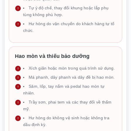
Tự ý độ chế, thay đổi khung hoặc lắp phụ
tùng không phù hợp.
Hư hỏng do vận chuyển do khách hàng tự tổ
chức.
Hao mòn và thiếu bảo dưỡng
Xích giãn hoặc mòn trong quá trình sử dụng.
Má phanh, dây phanh và dây đề bị hao mòn.
Săm, lốp, tay nắm và pedal hao mòn tự
nhiên.
Trầy sơn, phai tem và các thay đổi về thẩm
mỹ.
Hư hỏng do không vệ sinh hoặc không tra
dầu định kỳ.