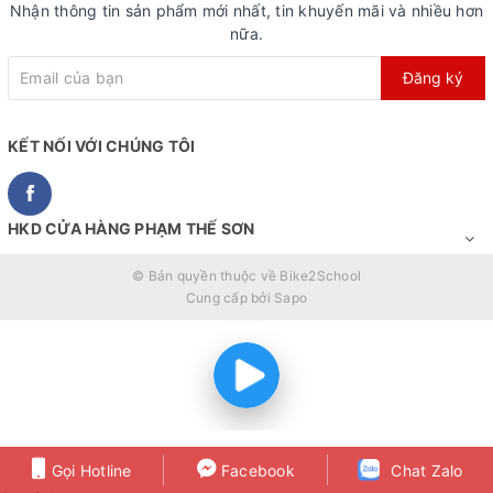
Nhận thông tin sản phẩm mới nhất, tin khuyến mãi và nhiều hơn
nữa.
Đăng ký
KẾT NỐI VỚI CHÚNG TÔI
HKD CỬA HÀNG PHẠM THẾ SƠN
© Bản quyền thuộc về
Bike2School
Cung cấp bởi
Sapo
Gọi Hotline
Facebook
Chat Zalo