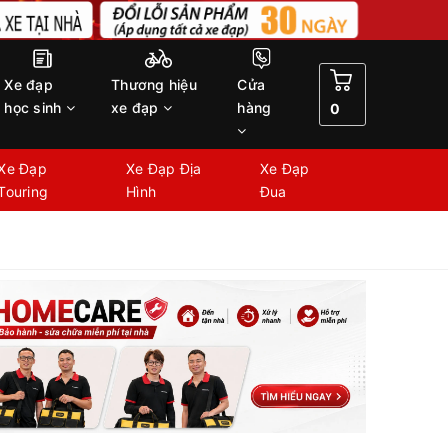
Xe đạp
Thương hiệu
Cửa
học sinh
xe đạp
hàng
0
Xe Đạp
Xe Đạp Địa
Xe Đạp
Touring
Hình
Đua