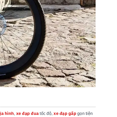
ịa hình
,
xe đạp đua
tốc độ,
xe đạp gấp
gọn tiện