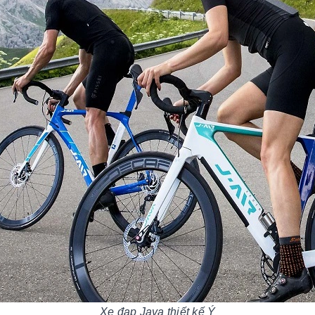
Xe đạp Java thiết kế Ý