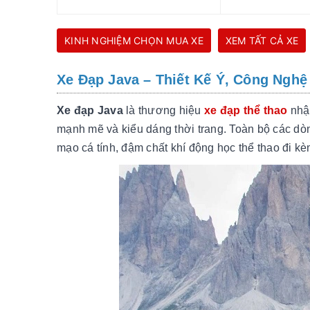
KINH NGHIỆM CHỌN MUA XE
XEM TẤT CẢ XE
Xe Đạp Java – Thiết Kế Ý, Công Nghệ 
Xe đạp Java
là thương hiệu
xe đạp thể thao
nhập
mạnh mẽ và kiểu dáng thời trang. Toàn bộ các d
mạo cá tính, đậm chất khí động học thể thao đi k