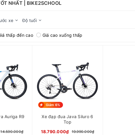
 TỐT NHẤT | BIKE2SCHOOL
hước xe
Độ tuổi
Giá thấp đến cao
Giá cao xuống thấp
Giảm 6%
a Auriga R9
Xe đạp đua Java Siluro 6
Top
18.790.000₫
14.590.000₫
19.990.000₫