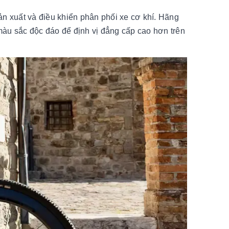
n xuất và điều khiển phân phối xe cơ khí. Hãng
màu sắc độc đáo để định vị đẳng cấp cao hơn trên