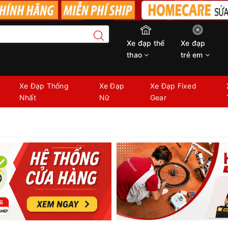
Xe đạp thể
Xe đạp
thao
trẻ em
Xe Đạp Thống
Xe Đạp
Xe Đạp Fixed
Nhất
Nữ
Gear