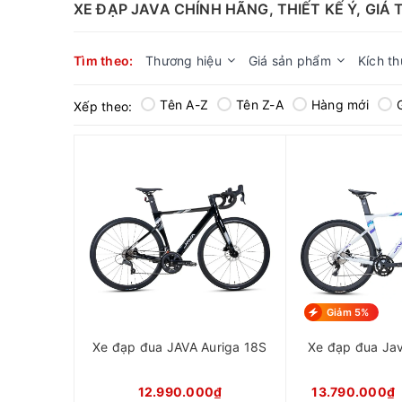
XE ĐẠP JAVA CHÍNH HÃNG, THIẾT KẾ Ý, GIÁ
Tìm theo:
Thương hiệu
Giá sản phẩm
Kích t
Tên A-Z
Tên Z-A
Hàng mới
Xếp theo:
Giảm 5%
Xe đạp đua JAVA Auriga 18S
Xe đạp đua Jav
12.990.000₫
13.790.000₫