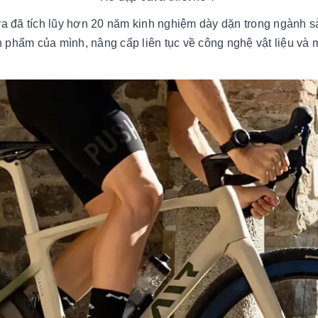
 đã tích lũy hơn 20 năm kinh nghiệm dày dặn trong ngành sả
 phẩm của mình, nâng cấp liên tục về công nghệ vật liệu và 