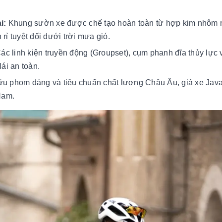
i:
Khung sườn xe được chế tạo hoàn toàn từ hợp kim nhôm n
ỉ tuyệt đối dưới trời mưa gió.
ác linh kiện truyền động (Groupset), cụm phanh đĩa thủy lực 
ái an toàn.
u phom dáng và tiêu chuẩn chất lượng Châu Âu, giá xe Java c
Nam.