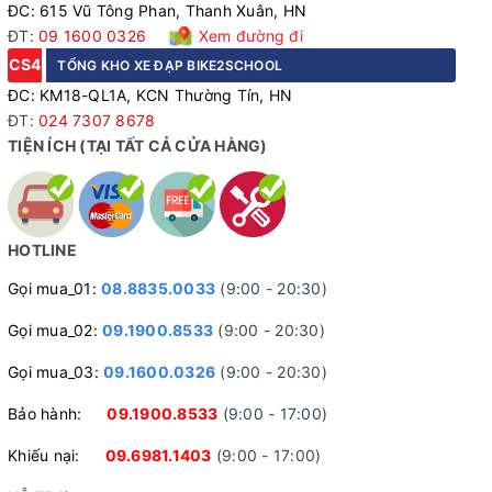
ĐC: 615 Vũ Tông Phan, Thanh Xuân, HN
ĐT:
09 1600 0326
Xem đường đi
CS4
TỔNG KHO XE ĐẠP BIKE2SCHOOL
ĐC: KM18-QL1A, KCN Thường Tín, HN
ĐT:
024 7307 8678
TIỆN ÍCH (TẠI TẤT CẢ CỬA HÀNG)
HOTLINE
Gọi mua_01:
08.8835.0033
(9:00 - 20:30)
Gọi mua_02:
09.1900.8533
(9:00 - 20:30)
Gọi mua_03:
09.1600.0326
(9:00 - 20:30)
Bảo hành:
09.1900.8533
(9:00 - 17:00)
Khiếu nại:
09.6981.1403
(9:00 - 17:00)