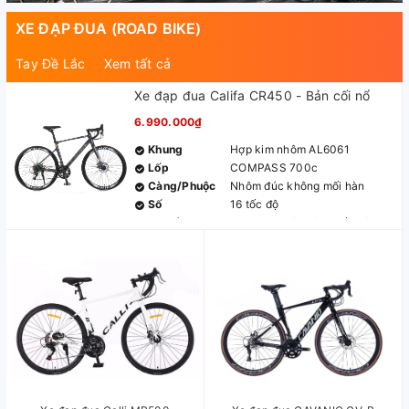
XE ĐẠP ĐUA (ROAD BIKE)
Tay Đề Lắc
Xem tất cả
Xe đạp đua Califa CR450 - Bản cối nổ
6.990.000₫
Khung
Hợp kim nhôm AL6061
Lốp
COMPASS 700c
Càng/Phuộc
Nhôm đúc không mối hàn
Số
16 tốc độ
Tay đề
LTWOO R3 (2x8) 16 tốc độ
Gạt đĩa
LTWOO R3 (2s)
Củ đề
LTWOO R3 (8s)
Đùi đĩa
Nhôm 34/50T
Líp
7 tầng vặn
Phanh
Phanh đĩa cơ
Vành
Nhôm Califa
Mayer
Nhôm
Pedan
Nhôm
Ghi đông
Nhôm bản dẹt
Cọc yên
Nhôm