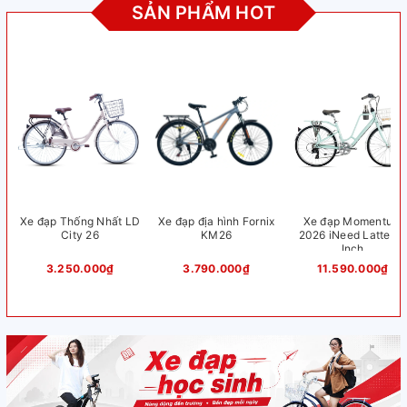
SẢN PHẨM HOT
Xe đạp Thống Nhất LD
Xe đạp địa hình Fornix
Xe đạp Momentum
City 26
KM26
2026 iNeed Latte 26
Inch
3.250.000₫
3.790.000₫
11.590.000₫