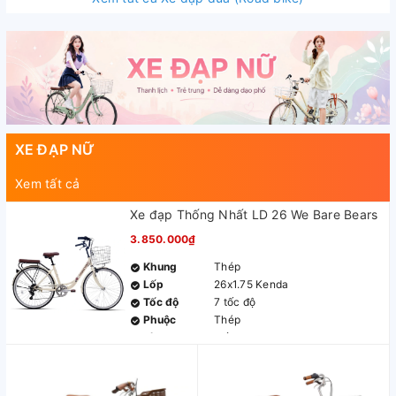
XE ĐẠP NỮ
Xem tất cả
Xe đạp Thống Nhất LD 26 We Bare Bears
3.850.000₫
Khung
Thép
Lốp
26x1.75 Kenda
Tốc độ
7 tốc độ
Phuộc
Thép
Líp
7 tầng 14-28
Gạt đĩa
N/A
Gạt líp
Shimano TY21
Đùi đĩa
Nhôm