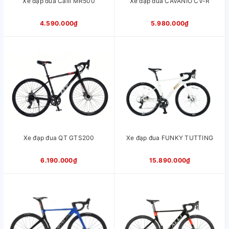
Xe đạp đua Calli MR500
Xe đạp đua CAVANIO CV-R
Chiều cao
1m55 -1m80
phù hợp xe
4.590.000₫
5.980.000₫
Xuất xứ
Trung Quốc
Xe đạp đua QT GTS200
Xe đạp đua FUNKY TUTTING
6.190.000₫
15.890.000₫