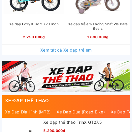
Xe đạp Foxy Kuro 2B 20 Inch
Xe đạp trẻ em Thống Nhất We Bare
Bears
2.290.000₫
1.890.000₫
Xem tất cả Xe đạp trẻ em
XE ĐẠP THỂ THAO
Xe Đạp Địa Hình (MTB)
Xe Đạp Đua (Road Bike)
Xe Đạp To
Xe đạp thể thao TrinX GT27.5
5.290.000₫