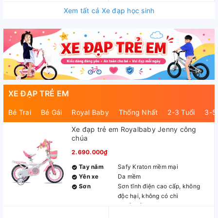
Xem tất cả Xe đạp học sinh
XE ĐẠP TRẺ EM
Bé Trai
Bé Gái
Royal Baby
Thống Nhất
2-3 Tuổi
3-5
Xe đạp trẻ em Royalbaby Jenny công
chúa
2.690.000₫
Tay nắm
Safy Kraton mềm mại
Yên xe
Da mềm
Sơn
Sơn tĩnh điện cao cấp, không
độc hại, không có chì
Phanh
Thiết kế theo dạng caliper an
toàn, chính xác