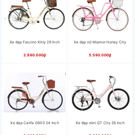
Phanh
Vành trước, đùm sau
Vành
Nhôm
Ghi đông
Thép
Moay ơ
Nhôm
Phụ kiện
Baga, đệm
đi kèm
Chiều cao
1m55 - 1m80
Xe đạp Fascino Kitty 26 Inch
Xe đạp nữ Miamor Honey City
phù hợp
xe
2.880.000₫
5.590.000₫
Xuất xứ
Việt Nam
Xe đạp Califa G600 24 Inch
Xe đạp mini QT City 26 Inch