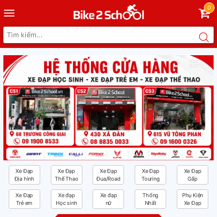
0
Toggle
navigation
Xe Đạp
Xe Đạp
Xe Đạp
Xe Đạp
Xe Đạp
Địa hình
Thể Thao
Đua/Road
Touring
Gấp
Xe Đạp
Xe đạp
Xe đạp
Thống
Phụ Kiện
Trẻ em
Học sinh
nữ
Nhất
Xe Đạp