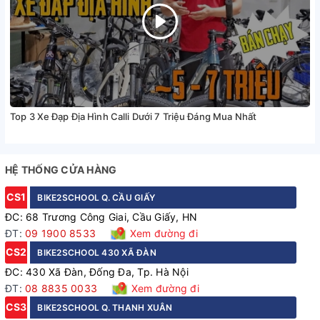
Top 3 Xe Đạp Địa Hình Calli Dưới 7 Triệu Đáng Mua Nhất
HỆ THỐNG CỬA HÀNG
CS1
BIKE2SCHOOL Q. CẦU GIẤY
ĐC: 68 Trương Công Giai, Cầu Giấy, HN
ĐT:
09 1900 8533
Xem đường đi
CS2
BIKE2SCHOOL 430 XÃ ĐÀN
ĐC: 430 Xã Đàn, Đống Đa, Tp. Hà Nội
ĐT:
08 8835 0033
Xem đường đi
CS3
BIKE2SCHOOL Q. THANH XUÂN