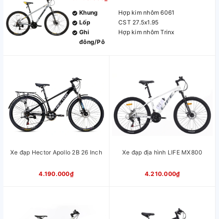
Khung
Hợp kim nhôm 6061
Lốp
CST 27.5x1.95
Ghi
Hợp kim nhôm Trinx
đông/Pô
tăng
Giảm xóc
Thép cường lực
Bộ chuyển
7x3S
động
Đùi đĩa
Trinx 24/34/42T
Trục giữa
Bạc đạn
Phanh
Phanh đĩa cơ thể thao
Vành
Hợp kim nhôm 2 lớp Trinx
Chiều cao
1m55– 1m80
phù hợp
Màu sắc
Xanh lục Đen, Ghi Đen Cam, Bạc
Xe đạp Hector Apollo 2B 26 Inch
Xe đạp địa hình LIFE MX800
Vàng, Đen Vàng, Đen Xanh, Đen
Đỏ, Đen Trắng, Xi măng
4.190.000₫
4.210.000₫
Xuất xứ
Trung Quốc