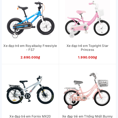
Vành
Có độ chính xác cao
Lốp
Cao su bản rộng giúp bám đường
tốt, vận hành êm ái.
Xích, líp
Có độ chính xác và độ bền cao
Phụ kiện
Giỏ xe, bánh phụ, baga sau
kèm theo
Xuất xứ
Đài Loan
Độ tuổi
2 - 9 tuổi
Xe đạp trẻ em Royalbaby Freestyle
Xe đạp trẻ em Topright Star
phù hợp
- FS7
Princess
2.690.000₫
1.990.000₫
Xe đạp trẻ em Fornix MX20
Xe đạp trẻ em Thống Nhất Bunny