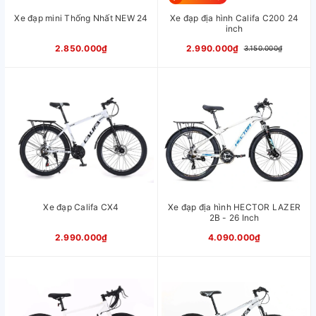
Phanh
Phanh đĩa cơ YINXING
Xe đạp mini Thống Nhất NEW 24
Xe đạp địa hình Califa C200 24
Vành
Nhôm 2 lớp CALLI
inch
Càng/Phuộc
Phuộc nhún lò xo CALLI
2.850.000₫
2.990.000₫
3.150.000₫
Chiều cao
1m60 - 1m80
phù hợp xe
Xuất xứ
Trung Quốc
Xe đạp Califa CX4
Xe đạp địa hình HECTOR LAZER
2B - 26 Inch
2.990.000₫
4.090.000₫