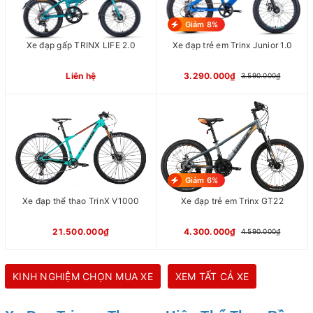
Giảm 8%
Xe đạp gấp TRINX LIFE 2.0
Xe đạp trẻ em Trinx Junior 1.0
Liên hệ
3.290.000₫
3.590.000₫
Giảm 6%
Xe đạp thể thao TrinX V1000
Xe đạp trẻ em Trinx GT22
21.500.000₫
4.300.000₫
4.590.000₫
KINH NGHIỆM CHỌN MUA XE
XEM TẤT CẢ XE