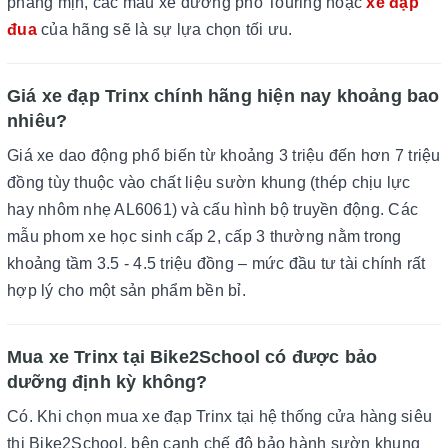
phẳng mịn, các mẫu xe đường phố Touring hoặc
xe đạp
đua
của hãng sẽ là sự lựa chọn tối ưu.
Giá xe đạp Trinx chính hãng hiện nay khoảng bao
nhiêu?
Giá xe dao động phổ biến từ khoảng 3 triệu đến hơn 7 triệu
đồng tùy thuộc vào chất liệu sườn khung (thép chịu lực
hay nhôm nhẹ AL6061) và cấu hình bộ truyền động. Các
mẫu phom xe học sinh cấp 2, cấp 3 thường nằm trong
khoảng tầm 3.5 - 4.5 triệu đồng – mức đầu tư tài chính rất
hợp lý cho một sản phẩm bền bỉ.
Mua xe Trinx tại Bike2School có được bảo
dưỡng định kỳ không?
Có. Khi chọn mua xe đạp Trinx tại hệ thống cửa hàng siêu
thị Bike2School, bên cạnh chế độ bảo hành sườn khung