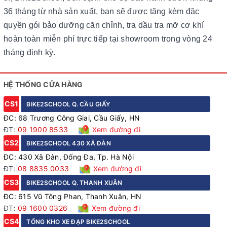
36 tháng từ nhà sản xuất, bạn sẽ được tặng kèm đặc
quyền gói bảo dưỡng căn chỉnh, tra dầu tra mỡ cơ khí
hoàn toàn miễn phí trực tiếp tại showroom trong vòng 24
tháng định kỳ.
HỆ THỐNG CỬA HÀNG
CS1
BIKE2SCHOOL Q. CẦU GIẤY
ĐC: 68 Trương Công Giai, Cầu Giấy, HN
ĐT:
09 1900 8533
Xem đường đi
CS2
BIKE2SCHOOL 430 XÃ ĐÀN
ĐC: 430 Xã Đàn, Đống Đa, Tp. Hà Nội
ĐT:
08 8835 0033
Xem đường đi
CS3
BIKE2SCHOOL Q. THANH XUÂN
ĐC: 615 Vũ Tông Phan, Thanh Xuân, HN
ĐT:
09 1600 0326
Xem đường đi
CS4
TỔNG KHO XE ĐẠP BIKE2SCHOOL