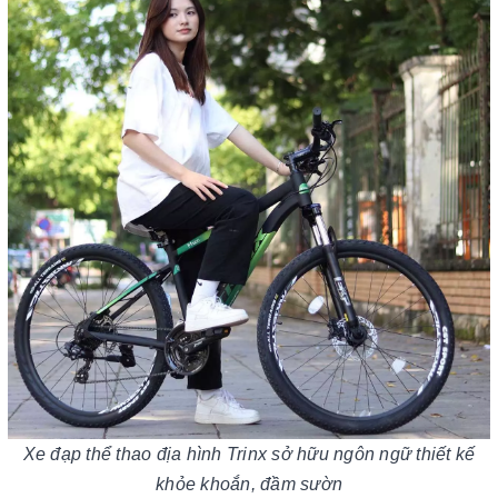
Xe đạp thể thao địa hình Trinx sở hữu ngôn ngữ thiết kế
khỏe khoắn, đầm sườn