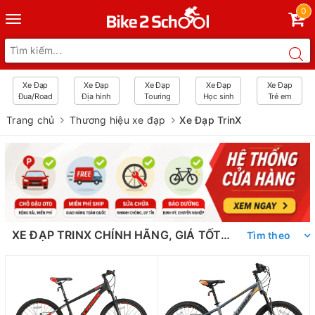
0
Toggle
navigation
Xe Đạp
Xe Đạp
Xe Đạp
Xe Đạp
Xe Đạp
Đua/Road
Địa hình
Touring
Học sinh
Trẻ em
Trang chủ
Thương hiệu xe đạp
Xe Đạp TrinX
XE ĐẠP TRINX CHÍNH HÃNG, GIÁ TỐT NHẤT THỊ TRƯỜNG | BIKE2SCHOOL
Tìm theo