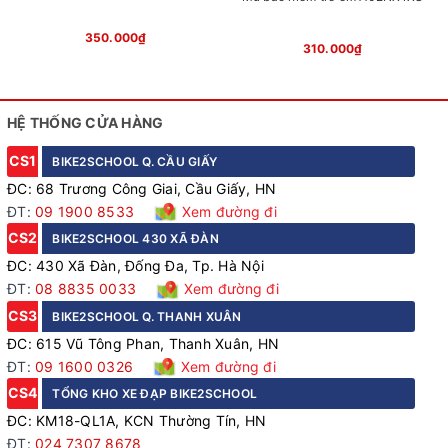
350.000₫
310.000₫
HỆ THỐNG CỬA HÀNG
CS1
BIKE2SCHOOL Q. CẦU GIẤY
ĐC: 68 Trương Công Giai, Cầu Giấy, HN
ĐT:
09 1900 8533
Xem đường đi
CS2
BIKE2SCHOOL 430 XÃ ĐÀN
ĐC: 430 Xã Đàn, Đống Đa, Tp. Hà Nội
ĐT:
08 8835 0033
Xem đường đi
CS3
BIKE2SCHOOL Q. THANH XUÂN
ĐC: 615 Vũ Tông Phan, Thanh Xuân, HN
ĐT:
09 1600 0326
Xem đường đi
CS4
TỔNG KHO XE ĐẠP BIKE2SCHOOL
ĐC: KM18-QL1A, KCN Thường Tín, HN
ĐT:
024 7307 8678