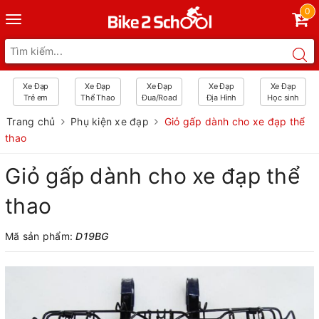
0
Toggle
navigation
Xe Đạp
Xe Đạp
Xe Đạp
Xe Đạp
Xe Đạp
Trẻ em
Thể Thao
Đua/Road
Địa Hình
Học sinh
Trang chủ
Phụ kiện xe đạp
Giỏ gấp dành cho xe đạp thể
thao
Giỏ gấp dành cho xe đạp thể
thao
Mã sản phẩm:
D19BG