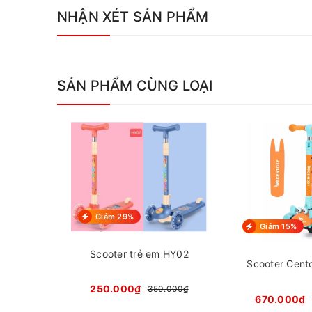
NHẬN XÉT SẢN PHẨM
SẢN PHẨM CÙNG LOẠI
Giảm 29%
Giảm 15%
Scooter trẻ em HY02
Scooter Cent
250.000₫
350.000₫
670.000₫