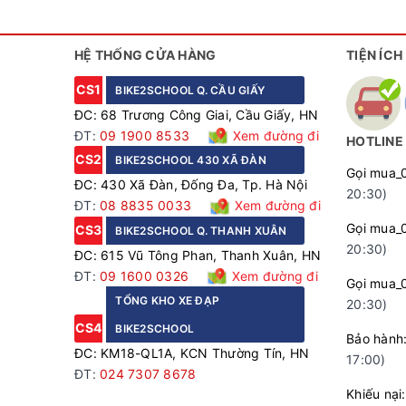
HỆ THỐNG CỬA HÀNG
TIỆN ÍCH
CS1
BIKE2SCHOOL Q. CẦU GIẤY
ĐC: 68 Trương Công Giai, Cầu Giấy, HN
ĐT:
09 1900 8533
Xem đường đi
HOTLINE
CS2
BIKE2SCHOOL 430 XÃ ĐÀN
Gọi mua_
ĐC: 430 Xã Đàn, Đống Đa, Tp. Hà Nội
20:30)
ĐT:
08 8835 0033
Xem đường đi
Gọi mua_
CS3
BIKE2SCHOOL Q. THANH XUÂN
20:30)
ĐC: 615 Vũ Tông Phan, Thanh Xuân, HN
ĐT:
09 1600 0326
Xem đường đi
Gọi mua_
TỔNG KHO XE ĐẠP
20:30)
CS4
BIKE2SCHOOL
Bảo hà
ĐC: KM18-QL1A, KCN Thường Tín, HN
17:00)
ĐT:
024 7307 8678
Khiếu n