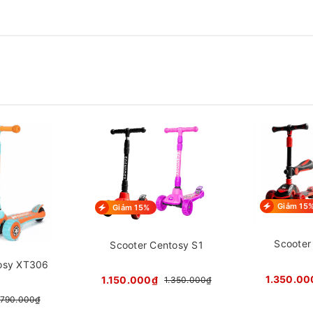
Giảm 15
Giảm 15%
Scooter
Scooter Centosy S1
osy XT306
1.350.00
1.150.000₫
1.350.000₫
790.000₫