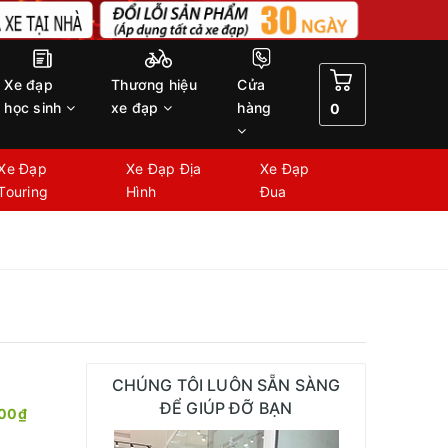
Xe đạp
Thương hiệu
Cửa
học sinh
xe đạp
hàng
0
Xe Đạp
Xe Đạp Địa
Xe Đạp
Touring
Hình
Đua
CHÚNG TÔI LUÔN SẴN SÀNG
ĐỂ GIÚP ĐỠ BẠN
00₫