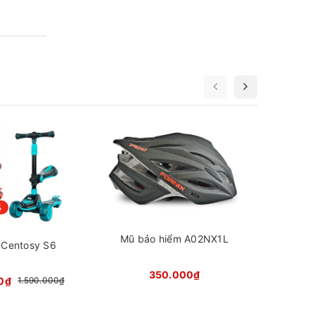
Mũ b
%
Mũ bảo hiểm A02NX1L
 Centosy S6
350.000₫
0₫
1.590.000₫