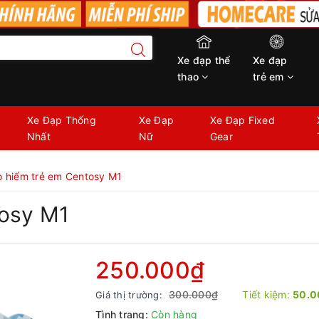
Xe đạp thể
Xe đạp
thao
trẻ em
Xe Đạp Thống
Xe Đạp
Xe Đạp Fixed
Nhất
Nữ
Gear
 hiểm trẻ em Centosy M1
tosy M1
250.000₫
300.000₫
Tiết kiệm:
50.0
Giá thị trường:
Tình trạng:
Còn hàng