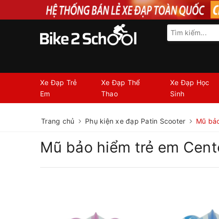
Xe Đạp Trẻ
Xe Đạp Thể
Xe Đạp Học
Em
Thao
Sinh
Trang chủ
Phụ kiện xe đạp Patin Scooter
Mũ bảo
Mũ bảo hiểm trẻ em Cen