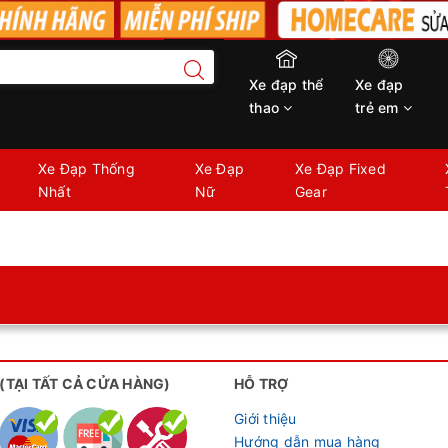
Xe đạp thể
Xe đạp
thao
trẻ em
Xe Đạp Thống
Xe Đạp
Xe Đạp Fixed
Nhất
Nữ
Gear
 (TẠI TẤT CẢ CỬA HÀNG)
HỖ TRỢ
Giới thiệu
Hướng dẫn mua hàng