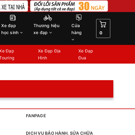
Xe đạp
Thương hiệu
Cửa
học sinh
xe đạp
hàng
0
Xe Đạp
Xe Đạp Địa
Xe Đạp
Touring
Hình
Đua
FANPAGE
DỊCH VỤ BẢO HÀNH, SỬA CHỮA