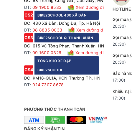
ĐC: 68 Trương Công Giai, Cầu Giấy, HN
ĐT:
09 1900 8533
Xem đường đi
HOTLINE
CS2
BIKE2SCHOOL 430 XÃ ĐÀN
Gọi mua_
ĐC: 430 Xã Đàn, Đống Đa, Tp. Hà Nội
20:30)
ĐT:
08 8835 0033
Xem đường đi
Gọi mua_
CS3
BIKE2SCHOOL Q. THANH XUÂN
20:30)
ĐC: 615 Vũ Tông Phan, Thanh Xuân, HN
ĐT:
09 1600 0326
Xem đường đi
Gọi mua_
TỔNG KHO XE ĐẠP
20:30)
CS4
BIKE2SCHOOL
Bảo hà
ĐC: KM18-QL1A, KCN Thường Tín, HN
17:00)
ĐT:
024 7307 8678
Khiếu n
17:00)
PHƯƠNG THỨC THANH TOÁN
ĐĂNG KÝ NHẬN TIN