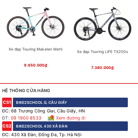
tâm hơn trên mọi hành trình. Nan hoa 14 G với độ bền cao,
giúp bánh xe chịu được áp lực lớn và giảm thiểu tối đa hư
hỏng.
Xe đạp Touring Makelen Metti
Xe đạp Touring LIFE TX200s
9.650.000₫
7.380.000₫
HỆ THỐNG CỬA HÀNG
CS1
BIKE2SCHOOL Q. CẦU GIẤY
ĐC: 68 Trương Công Giai, Cầu Giấy, HN
ĐT:
09 1900 8533
Xem đường đi
CS2
BIKE2SCHOOL 430 XÃ ĐÀN
ĐC: 430 Xã Đàn, Đống Đa, Tp. Hà Nội