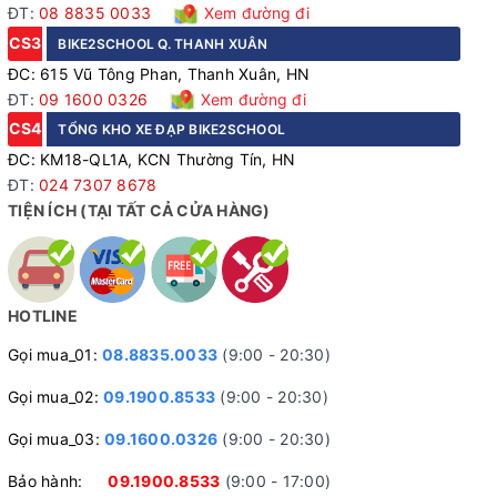
ĐT:
08 8835 0033
Xem đường đi
CS3
BIKE2SCHOOL Q. THANH XUÂN
ĐC: 615 Vũ Tông Phan, Thanh Xuân, HN
ĐT:
09 1600 0326
Xem đường đi
Ghi đông hợp kim nhôm thiết kế thể thao điều khiển dễ
CS4
TỔNG KHO XE ĐẠP BIKE2SCHOOL
dàng và thoải mái. Pô tăng hợp kim nhôm chắc chắn và
ĐC: KM18-QL1A, KCN Thường Tín, HN
ĐT:
024 7307 8678
bền bỉ, đảm bảo an toàn khi bạn cần thay đổi hướng đột
TIỆN ÍCH (TẠI TẤT CẢ CỬA HÀNG)
ngột. Yên xe thiết kế thể thao, êm ái và thoải mái, giúp bạn
tận hưởng những chuyến đi dài mà không bị đau lưng hay
mỏi cơ.
HOTLINE
Gọi mua_01:
08.8835.0033
(9:00 - 20:30)
Gọi mua_02:
09.1900.8533
(9:00 - 20:30)
Gọi mua_03:
09.1600.0326
(9:00 - 20:30)
Bảo hành:
09.1900.8533
(9:00 - 17:00)