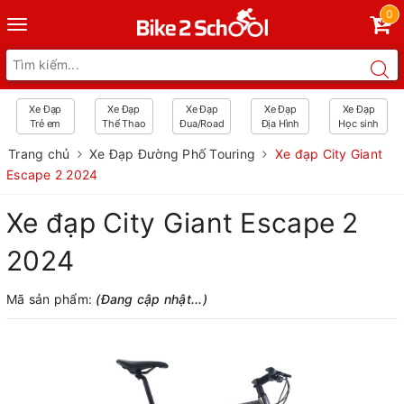
0
Toggle
navigation
Xe Đạp
Xe Đạp
Xe Đạp
Xe Đạp
Xe Đạp
Trẻ em
Thể Thao
Đua/Road
Địa Hình
Học sinh
Trang chủ
Xe Đạp Đường Phố Touring
Xe đạp City Giant
Escape 2 2024
Xe đạp City Giant Escape 2
2024
Mã sản phẩm:
(Đang cập nhật...)