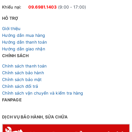
Khiếu nại:
09.6981.1403
(9:00 - 17:00)
HỖ TRỢ
Giới thiệu
Hướng dẫn mua hàng
Hướng dẫn thanh toán
Hệ thống truyền động linh hoạt
Hướng dẫn giao nhận
CHÍNH SÁCH
Tay đề Shimano 3x7S, giúp chuyển số mượt mà và nhanh
chóng, mang lại trải nghiệm lái xe thú vị và dễ dàng hơn.
Chính sách thanh toán
Bộ chuyển đề trước Shimano Tourney 3S, độ chính xác
Chỉnh sách bảo hành
Chỉnh sách bảo mật
cao, giúp bạn dễ dàng điều chỉnh tốc độ phù hợp với từng
Chỉnh sách đổi trả
điều kiện đường phố. Bộ chuyển đề sau Shimano Tourney
Chỉnh sách vận chuyển và kiểm tra hàng
7S, linh hoạt và bền bỉ, đảm bảo hiệu suất tối ưu trên mọi
FANPAGE
cung đường.
DỊCH VỤ BẢO HÀNH, SỬA CHỮA