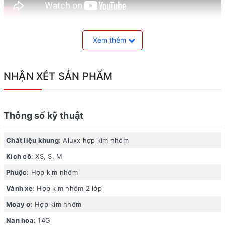
Kích cỡ đa dạng, màu sắc trang nhã
Xem thêm
City Giant Escape 2 2024 có 3 kích thước XS, S và M phù
hợp với mọi vóc dáng và chiều cao của người sử dụng. Xe
NHẬN XÉT SẢN PHẨM
có 2 màu ghi và nâu trang nhã và thanh lịch, đây không chỉ
là phương tiện di chuyển mà còn là phụ kiện thể hiện
phong cách của bạn
Thông số kỹ thuật
Chất liệu khung
: Aluxx hợp kim nhôm
Kích cỡ
: XS, S, M
Phuộc
: Hợp kim nhôm
Vành xe
: Hợp kim nhôm 2 lớp
Moay ơ
: Hợp kim nhôm
Nan hoa
: 14G