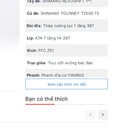
Tay đề
: SHIMANO REVOSHIFT 1*7
Củ đề:
SHIMANO TOURNEY TZ500 7S
Đùi đĩa
: Thép cường lực 1 tầng 38T
Líp:
ATA 7 tầng 14-28T
Xích:
FFC Z51
Trục giữa
: Trục cốt vuông bạc đạn
Phanh:
Phanh đĩa cơ YINXING
Xem cấu hình chi tiết
Vành:
Nhôm 2 lớp CALLI
Bạn có thể thích
Mayer
: Thép thể thao
Lốp
: KENDA 26*1.95"
Bàn đạp/Pê-đan
: Nhựa YH-215X