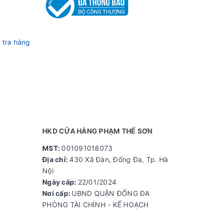
 tra hàng
HKD CỬA HÀNG PHẠM THẾ SƠN
MST:
001091018073
Địa chỉ:
430 Xã Đàn, Đống Đa, Tp. Hà
giúp xe
Nội
Ngày cấp:
22/01/2024
Nơi cấp:
UBND QUẬN ĐỐNG ĐA
PHÒNG TÀI CHÍNH - KẾ HOẠCH