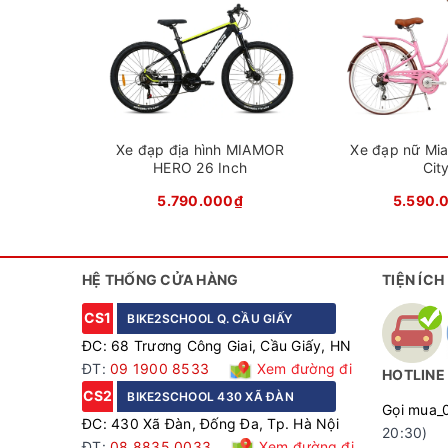
Xe đ
Khung xe hợp kim thép chịu lực, kiểu dáng thể
Xe địa hình CALLI M340 được trang bị khung thép
cao.
Xe đạp địa hình MIAMOR
Xe đạp nữ Mi
HERO 26 Inch
Cit
5.790.000₫
5.590.
HỆ THỐNG CỬA HÀNG
TIỆN ÍCH
CS1
BIKE2SCHOOL Q. CẦU GIẤY
ĐC: 68 Trương Công Giai, Cầu Giấy, HN
ĐT:
09 1900 8533
Xem đường đi
HOTLINE
CS2
BIKE2SCHOOL 430 XÃ ĐÀN
Gọi mua_
ĐC: 430 Xã Đàn, Đống Đa, Tp. Hà Nội
20:30)
ĐT:
08 8835 0033
Xem đường đi