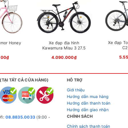
ạp địa hình CALLI M340
 thao
 cường lực với kiểu dáng thể thao, tạo nên sự chắc chắn và
Xe đạp To
amor Honey
Xe đạp địa hình
C2
y
Kawamura Misu 3 27.5
Inch
5.5
000₫
4.090.000₫
 (TẠI TẤT CẢ CỬA HÀNG)
HỖ TRỢ
Giới thiệu
Hướng dẫn mua hàng
Hướng dẫn thanh toán
Hướng dẫn giao nhận
CHÍNH SÁCH
01:
08.8835.0033
(9:00 -
Chính sách thanh toán