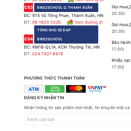
Gọi mua_
CS3
BIKE2SCHOOL Q. THANH XUÂN
20:30)
ĐC: 615 Vũ Tông Phan, Thanh Xuân, HN
ĐT:
09 1600 0326
Xem đường đi
Gọi mua_
TỔNG KHO XE ĐẠP
20:30)
CS4
BIKE2SCHOOL
Bảo hà
ĐC: KM18-QL1A, KCN Thường Tín, HN
17:00)
ĐT:
024 7307 8678
Khiếu n
17:00)
PHƯƠNG THỨC THANH TOÁN
ĐĂNG KÝ NHẬN TIN
Khung xe được phủ một lớp sơn tĩnh điện cao cấp
luôn mới và bắt mắt.
Nhận thông tin sản phẩm mới nhất, tin khuyến mãi và 