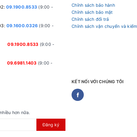
Chỉnh sách bảo hành
02:
09.1900.8533
(9:00 -
Chỉnh sách bảo mật
Chỉnh sách đổi trả
03:
09.1600.0326
(9:00 -
Chỉnh sách vận chuyển và kiểm
nh:
09.1900.8533
(9:00 -
ại:
09.6981.1403
(9:00 -
KẾT NỐI VỚI CHÚNG TÔI
, không những bảo vệ xe khỏi các yếu tố môi trường mà còn 
nhiều hơn nữa.
Đăng ký