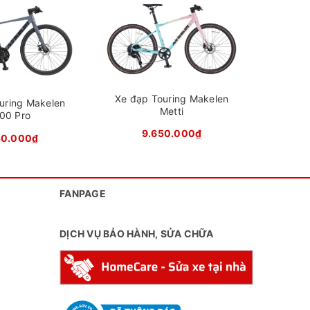
Tay lái/Ghi-đông: Thép cường lực
Xe đạ
Pô-tăng: Nhôm CALLI
Cọc yên
:
28.6*1.4T*300mm
 độ bền
Xe đạp Touring Makelen
Yên: Yên thể thao cao cấp CALLI.
uring Makelen
Metti
00 Pro
9.650.000₫
50.000₫
FANPAGE
DỊCH VỤ BẢO HÀNH, SỬA CHỮA