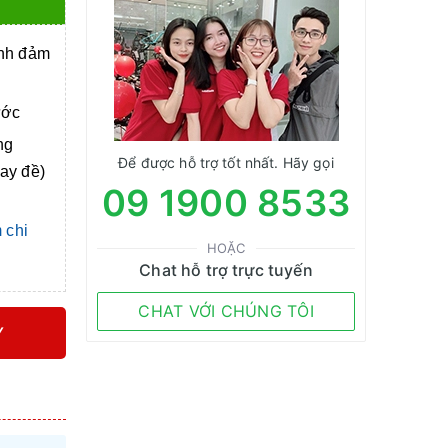
anh đảm
ước
ng
Để được hỗ trợ tốt nhất. Hãy gọi
tay đề)
09 1900 8533
 chi
HOẶC
Chat hỗ trợ trực tuyến
CHAT VỚI CHÚNG TÔI
Y