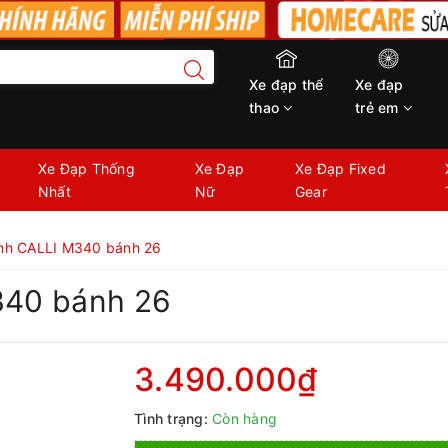
Xe đạp thể
Xe đạp
thao
trẻ em
Xe Đạp Thống
Xe Đạp
Xe Đạp Fixed
Nhất
Nữ
Gear
ình CALLI M340 bánh 26
340 bánh 26
3.490.000₫
Tình trạng:
Còn hàng