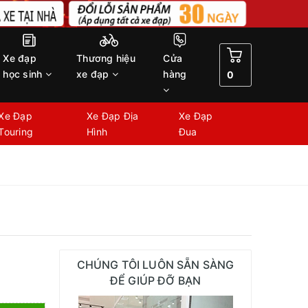
Xe đạp
Thương hiệu
Cửa
học sinh
xe đạp
hàng
0
Xe Đạp
Xe Đạp Địa
Xe Đạp
Touring
Hình
Đua
CHÚNG TÔI LUÔN SẴN SÀNG
ĐỂ GIÚP ĐỠ BẠN