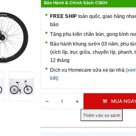
Bảo Hành & Chính Sách CSKH
FREE SHIP
toàn quốc, giao hàng nh
bảo
Tặng phụ kiện chắn bùn, gọng bình n
Bảo hành khung sườn 03 năm, phụ tù
(xích líp, trục giữa, chuyển líp, phanh, 
12 tháng
Dịch vụ Homecare
sửa xe tại nhà
(xem
tiết)
–
+
MUA NGA