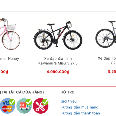
 đạp đua Sunline S800
ưu thẩm mỹ
ôm với thiết kế không mối hàn giúp tổng thể xe liền lạc, đẹ
Xe đạp To
amor Honey
Xe đạp địa hình
C2
y
Kawamura Misu 3 27.5
àng, tăng tính khí động học và hạn chế bám bụi trong quá tr
Inch
ợng nhẹ hơn so với khung thép, giúp xe tăng tốc dễ hơn và t
5.5
000₫
4.090.000₫
ản màu sắc nổi bật như đen, trắng, xám và bạc, phù hợp với 
 (TẠI TẤT CẢ CỬA HÀNG)
HỖ TRỢ
Giới thiệu
Hướng dẫn mua hàng
Hướng dẫn thanh toán