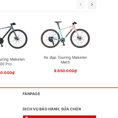
Yên thể thao
Yên
Sunline
Chiều cao phù
1m55 - 1m80
Xe đạ
hợp xe
Xe đạp Touring Makelen
p mắt và
uring Makelen
Metti
00 Pro
ình sử
9.650.000₫
iết kiệm
50.000₫
nhiều
FANPAGE
DỊCH VỤ BẢO HÀNH, SỬA CHỮA