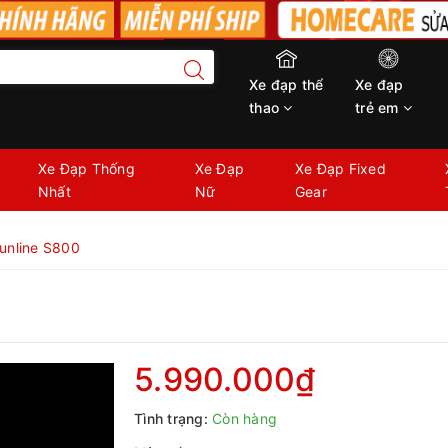
Xe đạp thể
Xe đạp
thao
trẻ em
Xe Đạp Thống
Xe Đạp
Xe Đạp Fixed
Nhất
Nữ
Gear
unline S800
5.990.000₫
Tình trạng:
Còn hàng