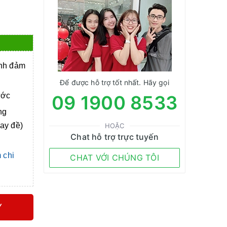
anh đảm
Để được hỗ trợ tốt nhất. Hãy gọi
ước
09 1900 8533
ng
tay đề)
HOẶC
Chat hỗ trợ trực tuyến
 chi
CHAT VỚI CHÚNG TÔI
Y