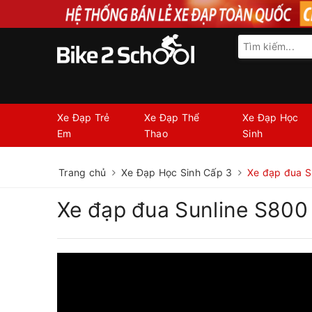
Xe Đạp Trẻ
Xe Đạp Thể
Xe Đạp Học
Em
Thao
Sinh
Trang chủ
Xe Đạp Học Sinh Cấp 3
Xe đạp đua S
Xe đạp đua Sunline S800