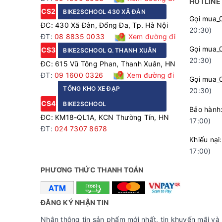
HOTLINE
CS2
BIKE2SCHOOL 430 XÃ ĐÀN
Gọi mua_
ĐC: 430 Xã Đàn, Đống Đa, Tp. Hà Nội
20:30)
ĐT:
08 8835 0033
Xem đường đi
Gọi mua_
CS3
BIKE2SCHOOL Q. THANH XUÂN
20:30)
ĐC: 615 Vũ Tông Phan, Thanh Xuân, HN
ĐT:
09 1600 0326
Xem đường đi
Gọi mua_
TỔNG KHO XE ĐẠP
20:30)
CS4
BIKE2SCHOOL
Bảo hà
ĐC: KM18-QL1A, KCN Thường Tín, HN
17:00)
ĐT:
024 7307 8678
Khiếu n
17:00)
PHƯƠNG THỨC THANH TOÁN
ĐĂNG KÝ NHẬN TIN
Nhận thông tin sản phẩm mới nhất, tin khuyến mãi và 