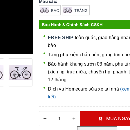
Màu sắc:
BẠC
TRẮNG
Bảo Hành & Chính Sách CSKH
FREE SHIP
toàn quốc, giao hàng nh
bảo
Tặng phụ kiện chắn bùn, gọng bình n
Bảo hành khung sườn 03 năm, phụ tù
(xích líp, trục giữa, chuyển líp, phanh, 
12 tháng
Dịch vụ Homecare
sửa xe tại nhà
(xem
tiết)
–
+
MUA NGA