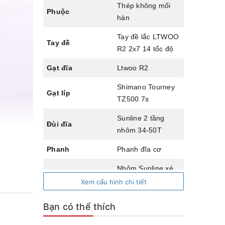
Thép không mối
Phuộc
hàn
Tay đề lắc LTWOO
Tay đề
R2 2x7 14 tốc độ
Gạt đĩa
Ltwoo R2
Shimano Tourney
Gạt líp
TZ500 7s
Sunline 2 tầng
Đùi đĩa
nhôm 34-50T
Phanh
Phanh đĩa cơ
Nhôm Sunline xé
Vành
gió cao 3,5cm
Xem cấu hình chi tiết
Mayer
Nhôm cối nổ
Bạn có thể thích
Líp
7 tầng thả