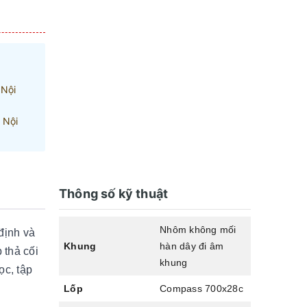
 Nội
 Nội
Thông số kỹ thuật
Nhôm không mối
 định và
Khung
hàn dây đi âm
 thả cối
khung
ọc, tập
Lốp
Compass 700x28c