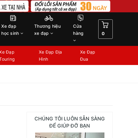
Xe đạp
Thương hiệu
Cửa
học sinh
xe đạp
hàng
0
Xe Đạp
Xe Đạp Địa
Xe Đạp
Touring
Hình
Đua
CHÚNG TÔI LUÔN SẴN SÀNG
ĐỂ GIÚP ĐỠ BẠN