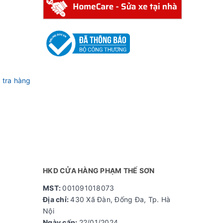
 tra hàng
HKD CỬA HÀNG PHẠM THẾ SƠN
MST:
001091018073
Địa chỉ:
430 Xã Đàn, Đống Đa, Tp. Hà
Nội
Ngày cấp:
22/01/2024