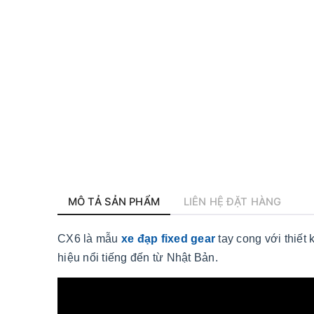
MÔ TẢ SẢN PHẨM
LIÊN HỆ ĐẶT HÀNG
CX6 là mẫu
xe đạp fixed gear
tay cong với thiết 
hiệu nổi tiếng đến từ Nhật Bản.