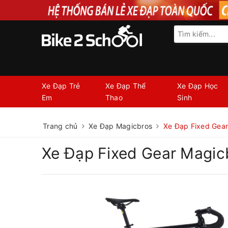
Xe Đạp Trẻ
Xe Đạp Thể
Xe Đạp Học
Em
Thao
Sinh
Trang chủ
Xe Đạp Magicbros
Xe Đạp Fixed Gea
Xe Đạp Fixed Gear Magi