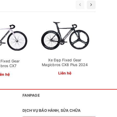
Màu sắc
: Đen, xám, đỏ, bạc, trắng
Xe đạ
R
Xe Đạp Fixed Gear
 Fixed Gear
Magicbros CX8 Plus 2024
cbros CX7
Liên hệ
iên hệ
FANPAGE
 700c phù
DỊCH VỤ BẢO HÀNH, SỬA CHỮA