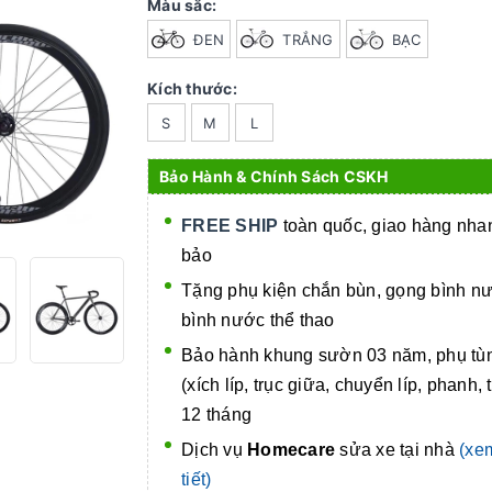
Màu sắc:
ĐEN
TRẮNG
BẠC
Kích thước:
S
M
L
Bảo Hành & Chính Sách CSKH
FREE SHIP
toàn quốc, giao hàng nh
bảo
Tặng phụ kiện chắn bùn, gọng bình n
bình nước thể thao
Bảo hành khung sườn 03 năm, phụ tù
(xích líp, trục giữa, chuyển líp, phanh, 
12 tháng
Dịch vụ
Homecare
sửa xe tại nhà
(xe
tiết)