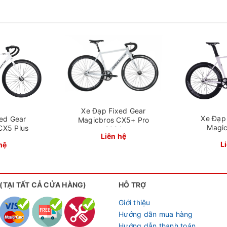
Xe Đạp Fixed Gear
Xe Đạp
ed Gear
Magicbros CX5+ Pro
Magi
CX5 Plus
2024
Liên hệ
L
hệ
 (TẠI TẤT CẢ CỬA HÀNG)
HỖ TRỢ
Giới thiệu
 Shimano - một thương hiệu cao cấp của Nhật Bản, vành bánh
Hướng dẫn mua hàng
80.
Hướng dẫn thanh toán