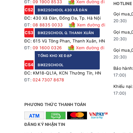
ĐT:
09 1900 8533
Xem đường đi
HOTLINE
CS2
BIKE2SCHOOL 430 XÃ ĐÀN
Gọi mua_
ĐC: 430 Xã Đàn, Đống Đa, Tp. Hà Nội
20:30)
ĐT:
08 8835 0033
Xem đường đi
Gọi mua_
CS3
BIKE2SCHOOL Q. THANH XUÂN
20:30)
ĐC: 615 Vũ Tông Phan, Thanh Xuân, HN
ĐT:
09 1600 0326
Xem đường đi
Gọi mua_
TỔNG KHO XE ĐẠP
20:30)
CS4
BIKE2SCHOOL
Bảo hà
ĐC: KM18-QL1A, KCN Thường Tín, HN
17:00)
ĐT:
024 7307 8678
Khiếu n
17:00)
PHƯƠNG THỨC THANH TOÁN
ĐĂNG KÝ NHẬN TIN