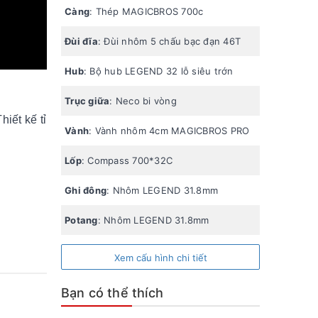
Càng
: Thép MAGICBROS 700c
Đùi đĩa
: Đùi nhôm 5 chấu bạc đạn 46T
Hub
: Bộ hub LEGEND 32 lỗ siêu trớn
Trục giữa
: Neco bi vòng
iết kế tỉ
Vành
: Vành nhôm 4cm MAGICBROS PRO
Lốp
: Compass 700*32C
Ghi đông
: Nhôm LEGEND 31.8mm
Potang
: Nhôm LEGEND 31.8mm
Cọc yên
: Nhôm LEGEND 31.8mm
Xem cấu hình chi tiết
Xích:
hạt đậu SHIMANO
Bạn có thể thích
Chén cổ
: đạn bạc 34mm