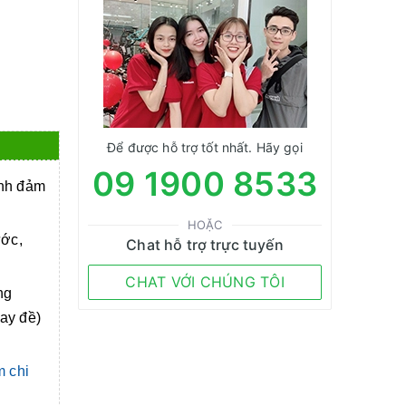
Để được hỗ trợ tốt nhất. Hãy gọi
09 1900 8533
anh đảm
HOẶC
ước,
Chat hỗ trợ trực tuyến
CHAT VỚI CHÚNG TÔI
ng
tay đề)
m chi