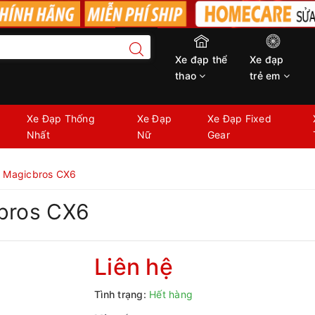
Xe đạp thể
Xe đạp
thao
trẻ em
Xe Đạp Thống
Xe Đạp
Xe Đạp Fixed
Nhất
Nữ
Gear
r Magicbros CX6
cbros CX6
Liên hệ
Tình trạng:
Hết hàng