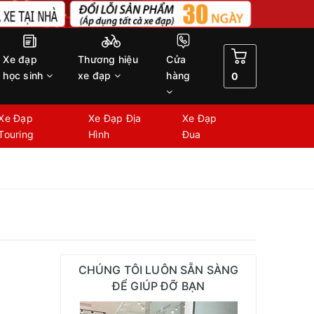
Xe đạp
Thương hiệu
Cửa
học sinh
xe đạp
hàng
0
Xe Đạp
Xe Đạp Địa
Xe Đạp
Touring
Hình
Đua
CHÚNG TÔI LUÔN SẴN SÀNG
ĐỂ GIÚP ĐỠ BẠN