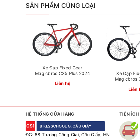
SẢN PHẨM CÙNG LOẠI
Xe Đạp Fixed Gear
Magicbros CX5 Plus 2024
Xe Đạp Fix
Magicbros 
Liên hệ
Liên 
Bộ xích líp cao cấp, vành bánh 700c
HỆ THỐNG CỬA HÀNG
TIỆN ÍCH
Xe được trang bị bộ xích líp đến từ thương hiệu
CS1
BIKE2SCHOOL Q. CẦU GIẤY
hợp với những bạn có chiều cao từ 1m55 đến 1m
ĐC: 68 Trương Công Giai, Cầu Giấy, HN