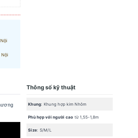
 Nội
 Nội
Thông số kỹ thuật
Khung
: Khung hợp kim Nhôm
thương
Phù hợp với người cao
từ 1,55-1,8m
Size
: S/M/L