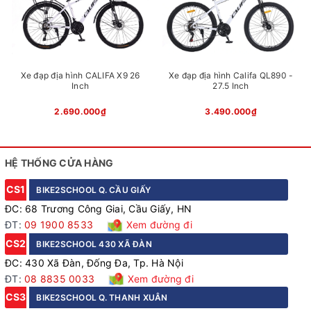
Xe đạp địa hình Califa QL890 -
Xe đạp địa hình CALIFA X9 26
27.5 Inch
Inch
3.490.000₫
2.690.000₫
Xe đạp nữ Califa Violet - Trắng
HỆ THỐNG CỬA HÀNG
Gạt líp Shimano Tourney TZ độ bền cao
CS1
BIKE2SCHOOL Q. CẦU GIẤY
Gạt líp Shimano Tourney TZ, một sản phẩm nổi tiếng với
ĐC: 68 Trương Công Giai, Cầu Giấy, HN
ĐT:
09 1900 8533
Xem đường đi
độ bền cao và khả năng chuyển số mượt mà, đạt hiệu suất
CS2
BIKE2SCHOOL 430 XÃ ĐÀN
tối ưu.
ĐC: 430 Xã Đàn, Đống Đa, Tp. Hà Nội
ĐT:
08 8835 0033
Xem đường đi
CS3
BIKE2SCHOOL Q. THANH XUÂN