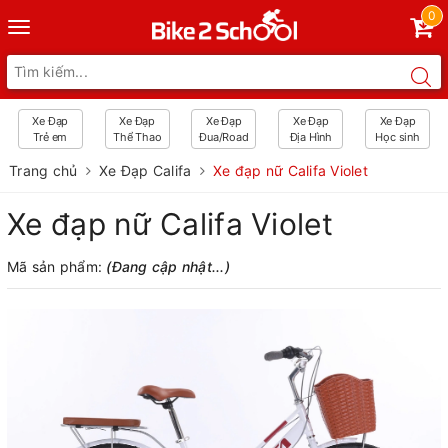
0
Toggle
navigation
Xe Đạp
Xe Đạp
Xe Đạp
Xe Đạp
Xe Đạp
Trẻ em
Thể Thao
Đua/Road
Địa Hình
Học sinh
Trang chủ
Xe Đạp Califa
Xe đạp nữ Califa Violet
Xe đạp nữ Califa Violet
Mã sản phẩm:
(Đang cập nhật...)