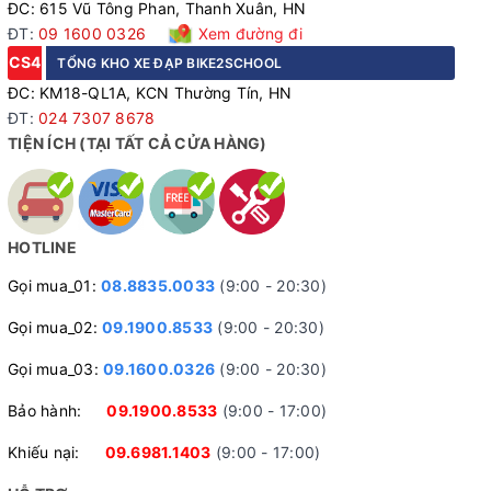
ĐC: 615 Vũ Tông Phan, Thanh Xuân, HN
ĐT:
09 1600 0326
Xem đường đi
CS4
TỔNG KHO XE ĐẠP BIKE2SCHOOL
ĐC: KM18-QL1A, KCN Thường Tín, HN
ĐT:
024 7307 8678
TIỆN ÍCH (TẠI TẤT CẢ CỬA HÀNG)
HOTLINE
Xe đạp nữ Califa Violet - Ghi
Gọi mua_01:
08.8835.0033
(9:00 - 20:30)
Ảnh chi tiết bộ phận
Gọi mua_02:
09.1900.8533
(9:00 - 20:30)
Gọi mua_03:
09.1600.0326
(9:00 - 20:30)
Bảo hành:
09.1900.8533
(9:00 - 17:00)
Khiếu nại:
09.6981.1403
(9:00 - 17:00)