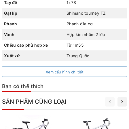
Tay đề
1x7S
Gạt líp
Shimano tourney TZ
Phanh
Phanh đĩa cơ
Vành
Hợp kim nhôm 2 lớp
Chiều cao phù hợp xe
Từ 1m55
Xe đạp nữ Califa Violet - Vàng
Xuất xứ
Trung Quốc
Tay đề 7 tốc độ linh hoạt
Xem cấu hình chi tiết
Xe được trang bị tay đề 7 tốc độ, giúp bạn dễ dàng điều
Bạn có thể thích
chỉnh tốc độ khi di chuyển qua các địa hình khác nhau mà
không mất nhiêu sức.
SẢN PHẨM CÙNG LOẠI