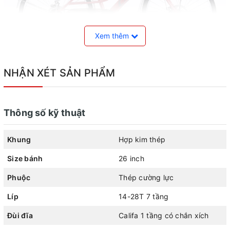
Xem thêm
Xe đạp nữ Califa Violet - Hồng
NHẬN XÉT SẢN PHẨM
Khung hợp kim thép chắc chắn
Xe đạp nữ Califa Violet được trang bị khung hợp kim thép
Thông số kỹ thuật
chắc chắn, đảm bảo độ bền cao và sự ổn định trong quá
trình di chuyển. Với khung thép, xe mang lại cảm giác
Khung
Hợp kim thép
vững chãi và dễ kiểm soát khi lái.
Size bánh
26 inch
Phuộc
Thép cường lực
Líp
14-28T 7 tầng
Đùi đĩa
Califa 1 tầng có chắn xích