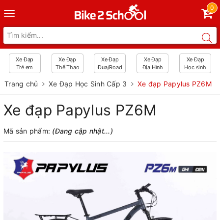
0
Toggle
navigation
Xe Đạp
Xe Đạp
Xe Đạp
Xe Đạp
Xe Đạp
Trẻ em
Thể Thao
Đua/Road
Địa Hình
Học sinh
Trang chủ
Xe Đạp Học Sinh Cấp 3
Xe đạp Papylus PZ6M
Xe đạp Papylus PZ6M
Mã sản phẩm:
(Đang cập nhật...)