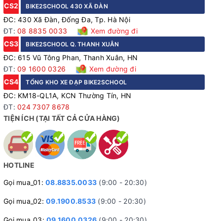
CS2
BIKE2SCHOOL 430 XÃ ĐÀN
Bộ truyền động linh hoạt và chính xác
ĐC: 430 Xã Đàn, Đống Đa, Tp. Hà Nội
Xe được trang bị bộ truyền động SHIMING 3x7 tốc độ với
ĐT:
08 8835 0033
Xem đường đi
tay đề, gạt đĩa và gạt líp đồng bộ, giúp sang số nhanh
CS3
BIKE2SCHOOL Q. THANH XUÂN
chóng và mượt mà. Kết hợp cùng đùi đĩa PAPYLUS thép
ĐC: 615 Vũ Tông Phan, Thanh Xuân, HN
bọc nhựa và líp INDEX DDC 7 tầng, mang đến khả năng
ĐT:
09 1600 0326
Xem đường đi
điều chỉnh tốc độ đa dạng, phù hợp từ những cung đường
CS4
TỔNG KHO XE ĐẠP BIKE2SCHOOL
bằng phẳng cho đến các đoạn dốc, đảm bảo hiệu suất vận
ĐC: KM18-QL1A, KCN Thường Tín, HN
hành ổn định và tiết kiệm sức cho người lái.
ĐT:
024 7307 8678
TIỆN ÍCH (TẠI TẤT CẢ CỬA HÀNG)
HOTLINE
Gọi mua_01:
08.8835.0033
(9:00 - 20:30)
Gọi mua_02:
09.1900.8533
(9:00 - 20:30)
Gọi mua_03:
09.1600.0326
(9:00 - 20:30)