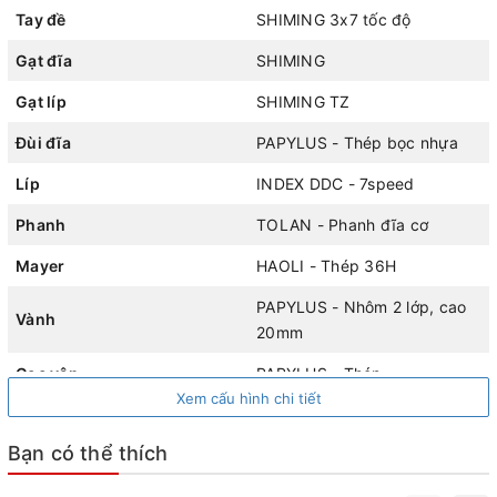
bền trong quá trình sử dụng.
Tay đề
SHIMING 3x7 tốc độ
Gạt đĩa
SHIMING
Gạt líp
SHIMING TZ
Đùi đĩa
PAPYLUS - Thép bọc nhựa
Líp
INDEX DDC - 7speed
Phanh
TOLAN - Phanh đĩa cơ
Mayer
HAOLI - Thép 36H
PAPYLUS - Nhôm 2 lớp, cao
Vành
20mm
Khung nhôm siêu nhẹ, cáp âm khung
Cọc yên
PAPYLUS - Thép
Xem cấu hình chi tiết
Vận hành êm ái nhờ phuộc nhún giảm xóc
Tay lái
PAPYLUS - Thép cường lực
Bạn có thể thích
Cổ lái
PAPYLUS - Nhôm
Mẫu
xe địa hình
này được trang bị phuộc nhún giảm xóc
hiện đại, giúp giảm chấn hiệu quả khi di chuyển qua
Chiều cao phù hợp xe
1m55 -1m80