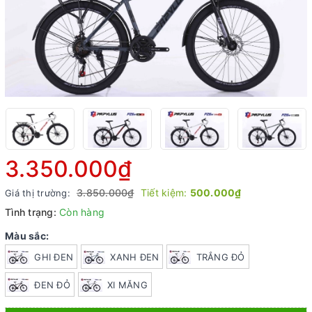
3.350.000₫
3.850.000₫
Tiết kiệm:
500.000₫
Giá thị trường:
Tình trạng:
Còn hàng
Màu sắc:
GHI ĐEN
XANH ĐEN
TRẮNG ĐỎ
ĐEN ĐỎ
XI MĂNG