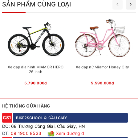
SẢN PHẨM CÙNG LOẠI
những cung đường gồ ghề. Kết hợp cùng bộ lốp NYLON
Xuất xứ
Đài Loan
26x2.125 bản rộng, xe có độ bám đường cao, hạn chế trơn
trượt và tăng khả năng kiểm soát, đảm bảo an toàn cũng
như sự thoải mái cho người lái.
Xe đạp địa hình MIAMOR HERO
Xe đạp nữ Miamor Honey City
26 Inch
5.790.000₫
5.590.000₫
HỆ THỐNG CỬA HÀNG
CS1
BIKE2SCHOOL Q. CẦU GIẤY
ĐC: 68 Trương Công Giai, Cầu Giấy, HN
Phuộc nhún giảm xóc
ĐT:
09 1900 8533
Xem đường đi