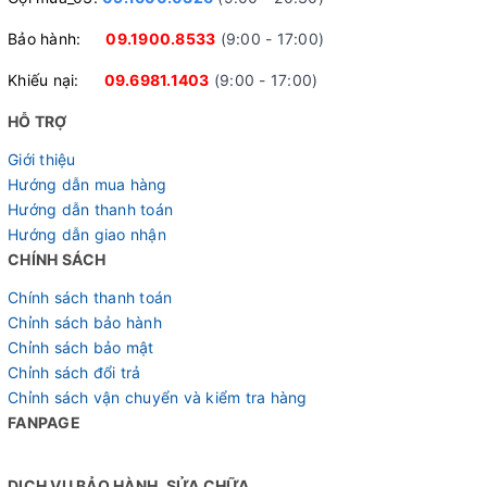
Bảo hành:
09.1900.8533
(9:00 - 17:00)
Khiếu nại:
09.6981.1403
(9:00 - 17:00)
Tay đề SHIMING linh hoạt
HỖ TRỢ
Giới thiệu
Hướng dẫn mua hàng
Hướng dẫn thanh toán
Hướng dẫn giao nhận
CHÍNH SÁCH
Chính sách thanh toán
Chỉnh sách bảo hành
Chỉnh sách bảo mật
Chỉnh sách đổi trả
Chỉnh sách vận chuyển và kiểm tra hàng
FANPAGE
Đùi đĩa PAPYLUS
DỊCH VỤ BẢO HÀNH, SỬA CHỮA