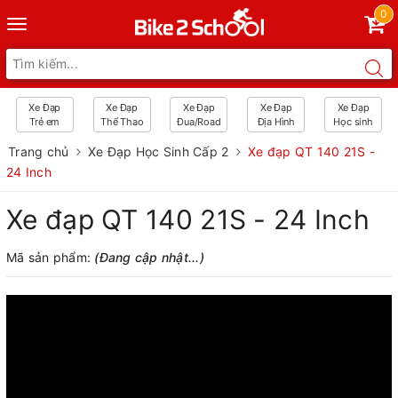
0
Toggle
navigation
Xe Đạp
Xe Đạp
Xe Đạp
Xe Đạp
Xe Đạp
Trẻ em
Thể Thao
Đua/Road
Địa Hình
Học sinh
Trang chủ
Xe Đạp Học Sinh Cấp 2
Xe đạp QT 140 21S -
24 Inch
Xe đạp QT 140 21S - 24 Inch
Mã sản phẩm:
(Đang cập nhật...)