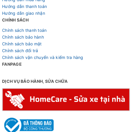
Hướng dẫn thanh toán
Hướng dẫn giao nhận
CHÍNH SÁCH
Chính sách thanh toán
Chỉnh sách bảo hành
Chỉnh sách bảo mật
7 tầng líp sau
Chỉnh sách đổi trả
Chỉnh sách vận chuyển và kiểm tra hàng
Bánh nhiều vân gai bám đường tốt
FANPAGE
Xe được trang bị phuộc thép có giảm xóc phía trước giúp
DỊCH VỤ BẢO HÀNH, SỬA CHỮA
hấp thụ rung động từ mặt đường, mang lại cảm giác lái êm
ái hơn khi đi qua các đoạn đường xấu, ổ gà hoặc gờ giảm
tốc. Kết hợp lốp Kenda 24x1.95 - phù hợp cho các bạn học
sinh, người có chiều cao 1m40 - 1m60. Bộ bánh này mang
lại khả năng lăn bánh mượt, bám đường tốt và dễ dàng
vượt qua các đoạn đường gồ ghề nhẹ.