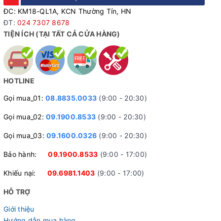
ĐC: KM18-QL1A, KCN Thường Tín, HN
ĐT:
024 7307 8678
TIỆN ÍCH (TẠI TẤT CẢ CỬA HÀNG)
HOTLINE
Gọi mua_01:
08.8835.0033
(9:00 - 20:30)
Gọi mua_02:
09.1900.8533
(9:00 - 20:30)
Gọi mua_03:
09.1600.0326
(9:00 - 20:30)
Đùi đĩa thép 3 tầng
Bảo hành:
09.1900.8533
(9:00 - 17:00)
Khiếu nại:
09.6981.1403
(9:00 - 17:00)
HỖ TRỢ
Giới thiệu
Hướng dẫn mua hàng