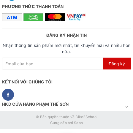
PHƯƠNG THỨC THANH TOÁN
ĐĂNG KÝ NHẬN TIN
Nhận thông tin sản phẩm mới nhất, tin khuyến mãi và nhiều hơn
nữa.
Đăng ký
KẾT NỐI VỚI CHÚNG TÔI
Trang bị sẵn baga phía sau và bộ chắn bùn trước sau
HKD CỬA HÀNG PHẠM THẾ SƠN
© Bản quyền thuộc về
Bike2School
Cung cấp bởi
Sapo