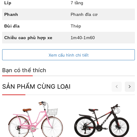
Líp
7 tầng
Phanh
Phanh đĩa cơ
Đùi đĩa
Thép
Chiều cao phù hợp xe
1m40-1m60
Xem cấu hình chi tiết
Bạn có thể thích
SẢN PHẨM CÙNG LOẠI
Khung thép khỏe khoắn, ghi đông ngang thể thao và tư thế
lái thoải mái
Bộ truyền động 21 tốc độ linh hoạt
QT 140 21S được trang bị bộ truyền động 3x7 - 21 tốc độ,
giúp người dùng dễ dàng lựa chọn tỷ số truyền phù hợp