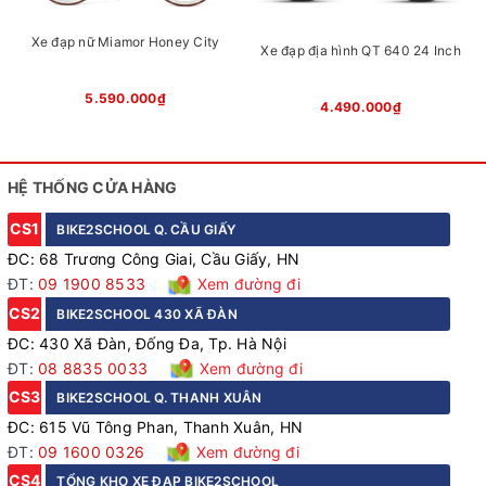
với từng điều kiện vận hành. Cấu hình gồm đùi đĩa 3 tầng
phía trước và líp 7 tầng phía sau hỗ trợ đạp nhẹ hơn khi
Xe đạp nữ Miamor Honey City
Xe đạp địa hình QT 640 24 Inch
leo dốc, duy trì tốc độ ổn định trên đường bằng và tiết kiệm
sức khi di chuyển đường dài.
5.590.000₫
4.490.000₫
HỆ THỐNG CỬA HÀNG
CS1
BIKE2SCHOOL Q. CẦU GIẤY
ĐC: 68 Trương Công Giai, Cầu Giấy, HN
ĐT:
09 1900 8533
Xem đường đi
CS2
BIKE2SCHOOL 430 XÃ ĐÀN
ĐC: 430 Xã Đàn, Đống Đa, Tp. Hà Nội
ĐT:
08 8835 0033
Xem đường đi
CS3
BIKE2SCHOOL Q. THANH XUÂN
ĐC: 615 Vũ Tông Phan, Thanh Xuân, HN
Tay đề hỗ trợ chuyển số linh hoạt
ĐT:
09 1600 0326
Xem đường đi
CS4
TỔNG KHO XE ĐẠP BIKE2SCHOOL