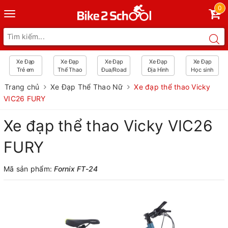
0
Toggle
navigation
Xe Đạp
Xe Đạp
Xe Đạp
Xe Đạp
Xe Đạp
Trẻ em
Thể Thao
Đua/Road
Địa Hình
Học sinh
Trang chủ
Xe Đạp Thể Thao Nữ
Xe đạp thể thao Vicky
VIC26 FURY
Xe đạp thể thao Vicky VIC26
FURY
Mã sản phẩm:
Fornix FT-24