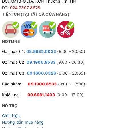
ĐC: KM18-QL1A, KCN Thường Tín, HN
ĐT:
024 7307 8678
Với thiết kế lốp
xe đạp thể thao
dầy dặn cũng với đó là nhiều
TIỆN ÍCH (TẠI TẤT CẢ CỬA HÀNG)
gai và rãnh trên bánh xe giúp bạn giảm bớt khả năng cán phải
vật nhọn gây ra thủng, rách săm lốp. Ngoài ra cũng tăng độ
bám đường của xe giúp bạn thoải mái đi xe trên đường bằng
cũng như là đường ghồ ghề hay trong thời tiết mưa gió khắc
HOTLINE
nghiệt.
Gọi mua_01:
08.8835.0033
(9:00 - 20:30)
Gọi mua_02:
09.1900.8533
(9:00 - 20:30)
Gọi mua_03:
09.1600.0326
(9:00 - 20:30)
Bảo hành:
09.1900.8533
(9:00 - 17:00)
Khiếu nại:
09.6981.1403
(9:00 - 17:00)
HỖ TRỢ
Giới thiệu
Hướng dẫn mua hàng