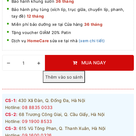
Bảo hành khung sườn
36 tháng
Bảo hành phụ tùng (xích líp, trục giữa, chuyển líp, phanh,
tay đề)
12 tháng
Miễn phí bảo dưỡng xe tại Cửa hàng
36 tháng
Tặng voucher GIẢM 20% Patin
Dịch vụ
HomeCare
sửa xe tại nhà
(xem chi tiết)
–
+
MUA NGAY
CS-1:
430 Xã Đàn, Q. Đống Đa, Hà Nội
Hotline:
08 8835 0033
CS-2:
68 Trương Công Giai, Q. Cầu Giấy, Hà Nội
Hotline:
09 1900 8533
CS-3:
615 Vũ Tông Phan, Q. Thanh Xuân, Hà Nội
Hotline:
09 1600 0326