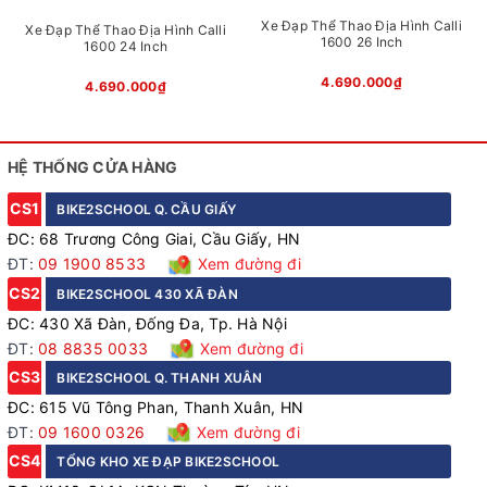
kì hiện đại và khoẻ khoắn. Thêm vào đó là lớp sơn tĩnh điện cao
Xe Đạp Thể Thao Địa Hình Calli
cấp với màu sắc trẻ trung, nổi bật giúp tăng thêm tính thẩm mỹ
Xe Đạp Thể Thao Địa Hình Calli
1600 26 Inch
1600 24 Inch
và bảo vệ cho khung xe bền bỉ.
4.690.000₫
4.690.000₫
HỆ THỐNG CỬA HÀNG
CS1
BIKE2SCHOOL Q. CẦU GIẤY
ĐC: 68 Trương Công Giai, Cầu Giấy, HN
ĐT:
09 1900 8533
Xem đường đi
CS2
BIKE2SCHOOL 430 XÃ ĐÀN
ĐC: 430 Xã Đàn, Đống Đa, Tp. Hà Nội
ĐT:
08 8835 0033
Xem đường đi
CS3
BIKE2SCHOOL Q. THANH XUÂN
ĐC: 615 Vũ Tông Phan, Thanh Xuân, HN
Lốp xe thể thao 26x1.95 dầy dặn, với thiết kế nhiều
ĐT:
09 1600 0326
Xem đường đi
rãnh giúp tránh được các vật nhọn và tăng độ bám
CS4
TỔNG KHO XE ĐẠP BIKE2SCHOOL
đường bất chấp thời tiết khắc nghiệt.