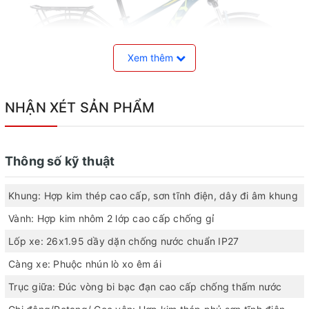
Xem thêm
NHẬN XÉT SẢN PHẨM
Cỡ vành 26 inches vùng với khung xe kiểu dáng thể
Thông số kỹ thuật
thao gọn gàng thích hợp cho các bạn từ 1M50-1M75
Bánh xe kích thước 26 inches tiêu chuẩn cũng với vành hợp kim
Khung: Hợp kim thép cao cấp, sơn tĩnh điện, dây đi âm khung
nhôm 2 lớp giúp bánh xe trở nên mạnh mẽ hơn và chịu được tải
Vành: Hợp kim nhôm 2 lớp cao cấp chống gỉ
trọng lớn. Cùng với đó là khung xe thể thao gọn nhẹ giúp
việc lên xuống xe trở nên dễ dàng làm cho việc đi xe trở nên tự
Lốp xe: 26x1.95 dầy dặn chống nước chuẩn IP27
tin hơn kể cả với các bạn có chiều cao khiêm tốn.
Càng xe: Phuộc nhún lò xo êm ái
Trục giữa: Đúc vòng bi bạc đạn cao cấp chống thấm nước