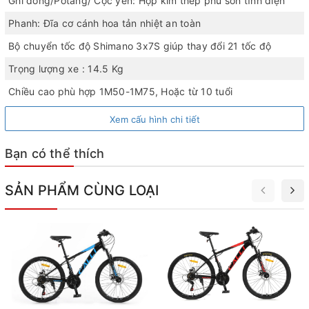
Ghi đông/Potang/ Cọc yên: Hợp kim thép phủ sơn tĩnh điện
Phanh: Đĩa cơ cánh hoa tản nhiệt an toàn
Bộ chuyển tốc độ Shimano 3x7S giúp thay đổi 21 tốc độ
Trọng lượng xe : 14.5 Kg
Chiều cao phù hợp 1M50-1M75, Hoặc từ 10 tuổi
Xem cấu hình chi tiết
Bạn có thể thích
Khung xe được làm từ hợp kim thép sơn tĩnh điện cao
SẢN PHẨM CÙNG LOẠI
cấp mang lại độ chắc chắn, ổn định và bền bỉ
Lựa chọn hợp kim thép làm khung xe mang đến cho chiếc xe
Vicky sự chắc chắn ổn định nhờ vào đặc tính rắn chắc, bền và
chống sốc tốt của loại hợp kim này . Kết cấu cơ học tiêu chuẩn
giúp xe chịu được va đập mạnh va khả năng chống biến dạng
khi va chạm. Tuy nhiên thiết kế lại không hề cứng nhắc mà cực