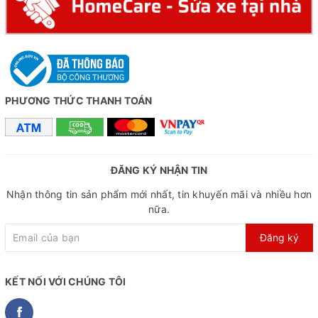
Califa CT300 là mẫu touring hướng đến sự đa dụng và
bền bỉ, thích hợp cho cả những chuyến đi đường dài lẫn
việc di chuyển hằng ngày. Với thiết kế tinh gọn, cấu hình
chất lượng và độ hoàn thiện cao, chiếc xe mang lại cảm
giác lái nhẹ, an toàn và hiệu quả trên mọi cung đường.
PHƯƠNG THỨC THANH TOÁN
Đây là lựa chọn đáng tin cậy trong phân khúc xe touring
tầm trung, mang đến trải nghiệm đạp xe trọn vẹn cho người
mới và người chơi lâu năm.
ĐĂNG KÝ NHẬN TIN
Nhận thông tin sản phẩm mới nhất, tin khuyến mãi và nhiều hơn
nữa.
Đăng ký
KẾT NỐI VỚI CHÚNG TÔI