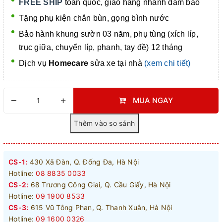
FREE SHIP
toàn quốc, giao hàng nhanh đảm bảo
Tặng phụ kiện chắn bùn, gọng bình nước
Bảo hành khung sườn 03 năm, phụ tùng (xích líp,
trục giữa, chuyển líp, phanh, tay đề) 12 tháng
Dịch vụ
Homecare
sửa xe tại nhà
(xem chi tiết)
–
+
MUA NGAY
CS-1:
430 Xã Đàn, Q. Đống Đa, Hà Nội
Hotline:
08 8835 0033
CS-2:
68 Trương Công Giai, Q. Cầu Giấy, Hà Nội
Hotline:
09 1900 8533
CS-3:
615 Vũ Tông Phan, Q. Thanh Xuân, Hà Nội
Hotline:
09 1600 0326