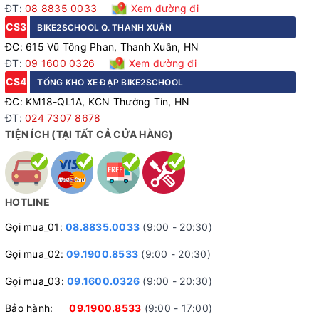
ĐT:
08 8835 0033
Xem đường đi
CS3
BIKE2SCHOOL Q. THANH XUÂN
ĐC: 615 Vũ Tông Phan, Thanh Xuân, HN
ĐT:
09 1600 0326
Xem đường đi
CS4
TỔNG KHO XE ĐẠP BIKE2SCHOOL
ĐC: KM18-QL1A, KCN Thường Tín, HN
ĐT:
024 7307 8678
TIỆN ÍCH (TẠI TẤT CẢ CỬA HÀNG)
Đùi đĩa nhôm 34-50T dễ dàng điều chỉnh tốc độ
Trang bị an toàn
HOTLINE
Xe được trang bị phanh đĩa cơ cho lực hãm ổn định và an
toàn trong mọi điều kiện thời tiết. Bộ vành nhôm 2 lớp
Gọi mua_01:
08.8835.0033
(9:00 - 20:30)
CALIFA kết hợp lốp Compass 700x28C mang lại khả năng
Gọi mua_02:
09.1900.8533
(9:00 - 20:30)
bám đường tốt, giảm ma sát và tăng độ êm khi di chuyển
đường dài. Các chi tiết như tay lái, pô-tăng, cọc yên nhôm
Gọi mua_03:
09.1600.0326
(9:00 - 20:30)
CALIFA cùng yên thể thao cao cấp giúp người lái có tư thế
Bảo hành:
09.1900.8533
(9:00 - 17:00)
thoải mái và kiểm soát tốt hơn khi vận hành. Trục giữa bạc