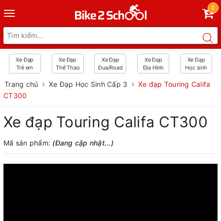
0
Toggle
navigation
Xe Đạp
Xe Đạp
Xe Đạp
Xe Đạp
Xe Đạp
Trẻ em
Thể Thao
Đua/Road
Địa Hình
Học sinh
Trang chủ
Xe Đạp Học Sinh Cấp 3
Xe đạp Touring Califa
CT300
Xe đạp Touring Califa CT300
Mã sản phẩm:
(Đang cập nhật...)