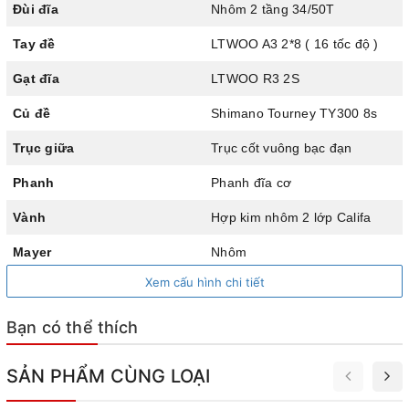
đĩa LTWOO R3 và củ đề Shimano Tourney TY300, cho khả
Đùi đĩa
Nhôm 2 tầng 34/50T
năng sang số mượt mà, chính xác và phù hợp nhiều loại
Tay đề
LTWOO A3 2*8 ( 16 tốc độ )
địa hình. Đùi đĩa nhôm 34-50T kết hợp líp 8 tầng Sunrun
Gạt đĩa
LTWOO R3 2S
13-28T giúp người lái dễ dàng điều chỉnh tốc độ, cân bằng
giữa sức mạnh và độ linh hoạt.
Củ đề
Shimano Tourney TY300 8s
Trục giữa
Trục cốt vuông bạc đạn
Phanh
Phanh đĩa cơ
Vành
Hợp kim nhôm 2 lớp Califa
Mayer
Nhôm
Xem cấu hình chi tiết
Chiều cao phù hợp xe
1m55 - 1m80
Bạn có thể thích
SẢN PHẨM CÙNG LOẠI
Tay đề LTWOO A3 sang số mượt mà