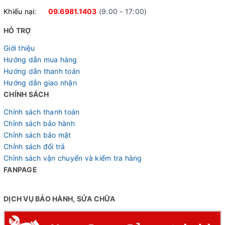
Khiếu nại:
09.6981.1403
(9:00 - 17:00)
đạn và mayer nhôm giúp xe lướt êm, vận hành nhẹ và bền
bỉ theo thời gian.
HỖ TRỢ
Giới thiệu
Hướng dẫn mua hàng
Hướng dẫn thanh toán
Hướng dẫn giao nhận
CHÍNH SÁCH
Chính sách thanh toán
Chỉnh sách bảo hành
Chỉnh sách bảo mật
Chỉnh sách đổi trả
Chỉnh sách vận chuyển và kiểm tra hàng
FANPAGE
Thiết kế thể thao, tư thế ngồi thoải mái
DỊCH VỤ BẢO HÀNH, SỬA CHỮA
Lựa chọn hoàn hảo trong tầm giá