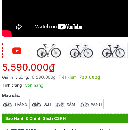
5.590.000₫
6.290.000₫
Tiết kiệm:
700.000₫
Giá thị trường:
Tình trạng:
Còn hàng
Màu sắc:
TRẮNG
ĐEN
XÁM
XANH
Bảo Hành & Chính Sách CSKH