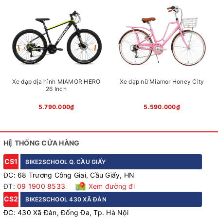
Xe đạp địa hình MIAMOR HERO
Xe đạp nữ Miamor Honey City
26 Inch
5.790.000₫
5.590.000₫
HỆ THỐNG CỬA HÀNG
Củ đề Shimano Tourney TY300
CS1
BIKE2SCHOOL Q. CẦU GIẤY
ĐC: 68 Trương Công Giai, Cầu Giấy, HN
ĐT:
09 1900 8533
Xem đường đi
CS2
BIKE2SCHOOL 430 XÃ ĐÀN
ĐC: 430 Xã Đàn, Đống Đa, Tp. Hà Nội