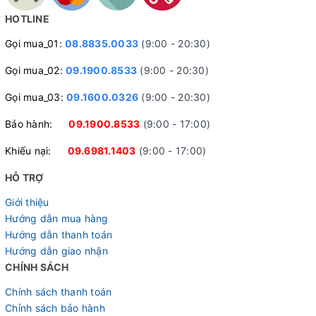
Phụ tùng xe chất lượng cao hàng đầu phân khúc
HOTLINE
Hiếm có chiếc xe trẻ em nào được sử dụng toàn bộ vòng bi
Gọi mua_01:
08.8835.0033
(9:00 - 20:30)
(bạc đạn) thay vì ổ bi truyền thống như CICI. Trang bị này
Gọi mua_02:
09.1900.8533
(9:00 - 20:30)
không chỉ giúp cho chiếc vận hành mượt mà, ổn định, mà
còn mang tới độ bền rất cao cho xe. Lý do là vòng bi với
Gọi mua_03:
09.1600.0326
(9:00 - 20:30)
kết cấu kín khít tốt sẽ ngăn ngừa nước cũng như bụi xâm
Bảo hành:
09.1900.8533
(9:00 - 17:00)
nhập, giúp bi không bị mài mòn xe vận hành bền bỉ.
Khiếu nại:
09.6981.1403
(9:00 - 17:00)
HỖ TRỢ
Giới thiệu
Hướng dẫn mua hàng
Hướng dẫn thanh toán
Hướng dẫn giao nhận
CHÍNH SÁCH
Công nghệ hiện đại sản xuất xe đạp Topright - Tiêu chuẩn
Chính sách thanh toán
châu Âu
Chỉnh sách bảo hành