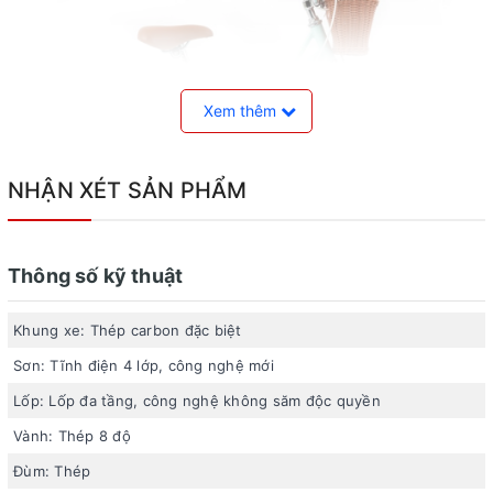
Xem thêm
NHẬN XÉT SẢN PHẨM
Thông số kỹ thuật
Xe đạp trẻ em CICI Vintage
Khung xe: Thép carbon đặc biệt
Thiết kế độc quyền bởi đội ngũ kỹ sư Italia
Sơn: Tĩnh điện 4 lớp, công nghệ mới
Topright
là thương hiệu đã có mặt trên Thế giới từ năm
Lốp: Lốp đa tầng, công nghệ không săm độc quyền
1983, trải qua hơn 30 năm phát triển, hiện tại Topright đã
Vành: Thép 8 độ
có mặt ở tại hơn 60 quốc gia, và là một trong những
Đùm: Thép
thương hiệu xe đạp trẻ em tốt nhất Châu Á. Được thiết kế