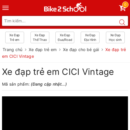
0
Toggle
navigation
Xe Đạp
Xe Đạp
Xe Đạp
Xe Đạp
Xe Đạp
Trẻ em
Thể Thao
Đua/Road
Địa Hình
Học sinh
Trang chủ
Xe đạp trẻ em
Xe đạp cho bé gái
Xe đạp trẻ
em CICI Vintage
Xe đạp trẻ em CICI Vintage
Mã sản phẩm:
(Đang cập nhật...)