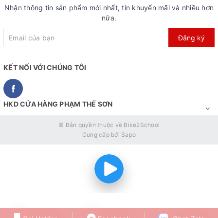
Chế độ bảo hành, chăm sóc khách hàng đặc biệt
Nhận thông tin sản phẩm mới nhất, tin khuyến mãi và nhiều hơn
nữa.
Với việc được nhập khẩu phân phối chính hãng bởi đơn vị
uy tín như Bike2School, Topright đưa ra chính sách bảo
Đăng ký
hành chưa từng có:
KẾT NỐI VỚI CHÚNG TÔI
Đổi lỗi sản phẩm tới 30 ngày
Bảo hành tới 36 tháng cho khung xe, 12 tháng cho phụ
tùng
HKD CỬA HÀNG PHẠM THẾ SƠN
Hỗ trợ bảo hành tận nhà, kể cả lỗi người dùng (theo
© Bản quyền thuộc về
Bike2School
chính sách của Bike2School)
Cung cấp bởi
Sapo