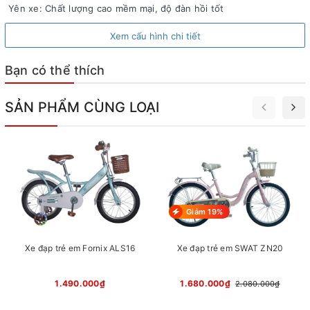
Yên xe: Chất lượng cao mềm mại, độ đàn hồi tốt
bởi đội ngũ kỹ sư Italy và được bảo hộ kiểu dáng độc
quyền, xe đạp trẻ em Topright được ưa chuộng tại rất
Xem cấu hình chi tiết
nhiều thị trường khác nhau, tại Việt Nam, xe đạp Topright
khẳng định chất lượng TOP đầu phân khúc xe đạp trẻ em,
Bạn có thể thích
được nhập khẩu và phân phối chính bởi hệ thống cửa
hàng xe đạp Bike2School.vn
SẢN PHẨM CÙNG LOẠI
Giảm 19%
Xe đạp trẻ em Fornix ALS16
Xe đạp trẻ em SWAT ZN20
1.490.000₫
1.680.000₫
2.080.000₫