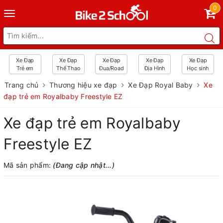
0
Toggle
navigation
Xe Đạp
Xe Đạp
Xe Đạp
Xe Đạp
Xe Đạp
Trẻ em
Thể Thao
Đua/Road
Địa Hình
Học sinh
Trang chủ
Thương hiệu xe đạp
Xe Đạp Royal Baby
Xe
đạp trẻ em Royalbaby Freestyle EZ
Xe đạp trẻ em Royalbaby
Freestyle EZ
Mã sản phẩm:
(Đang cập nhật...)