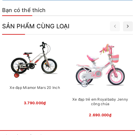
Bạn có thể thích
SẢN PHẨM CÙNG LOẠI
Xe đạp trẻ em Royalbaby Freestyle EZ
Vành bánh xe được gia công với độ chính xác cao, kết hợp
với lốp xe cao su bản rộng giúp bám đường tốt và vận
hành êm ái, hỗ trợ bé dễ dàng di chuyển trên nhiều địa
hình khác nhau.
Xe đạp Miamor Mars 20 Inch
Xe đạp trẻ em Royalbaby Jenny
3.790.000₫
công chúa
2.690.000₫