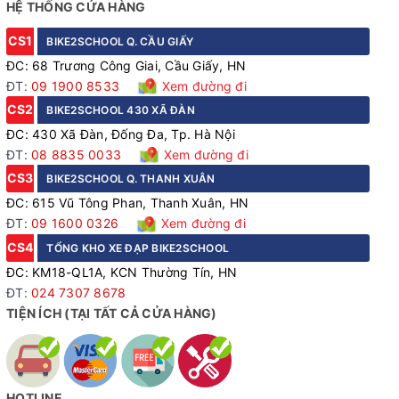
HỆ THỐNG CỬA HÀNG
CS1
BIKE2SCHOOL Q. CẦU GIẤY
ĐC: 68 Trương Công Giai, Cầu Giấy, HN
ĐT:
09 1900 8533
Xem đường đi
CS2
BIKE2SCHOOL 430 XÃ ĐÀN
ĐC: 430 Xã Đàn, Đống Đa, Tp. Hà Nội
ĐT:
08 8835 0033
Xem đường đi
CS3
BIKE2SCHOOL Q. THANH XUÂN
ĐC: 615 Vũ Tông Phan, Thanh Xuân, HN
ĐT:
09 1600 0326
Xem đường đi
Xe đạp trẻ em Royalbaby Freestyle EZ màu Vàng
CS4
TỔNG KHO XE ĐẠP BIKE2SCHOOL
Yên xe được làm từ chất liệu mềm mại và có thể dễ dàng
ĐC: KM18-QL1A, KCN Thường Tín, HN
ĐT:
024 7307 8678
điều chỉnh độ cao, thấp, phù hợp với chiều cao của trẻ
TIỆN ÍCH (TẠI TẤT CẢ CỬA HÀNG)
theo từng giai đoạn phát triển.
Ngoài ra, xích, líp và vòng bi của Royalbaby Freestyle EZ
được chế tạo với độ chính xác và độ bền cao, giúp xe hoạt
HOTLINE