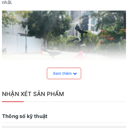
nhất.
Xem thêm
NHẬN XÉT SẢN PHẨM
Xe đạp trẻ em Royalbaby Freestyle EZ
Thông số kỹ thuật
Khung xe được làm từ thép cường lực thấm Carbon có bề