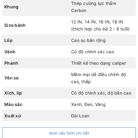
mặt siêu cứng, giúp tăng cường độ bền và khả năng chịu
Thép cường lực thấm
Khung
lực. Với công nghệ hàn robot tự động, khung xe luôn đảm
Carbon
bảo các mối hàn được ngấu đều và chắc chắn, mang lại
12 IN, 14 IN, 16 IN, 18 IN
Size bánh
sự an toàn tuyệt đối cho bé khi sử dụng.
(thích hợp cho bé 2 - 9 tuổi)
Hệ thống phanh trước và sau được thiết kế dạng caliper,
Lốp
Cao su bản rộng
đảm bảo an toàn và độ chính xác cao, giúp bé kiểm soát tốt
Vành
Có độ chính xác cao
tốc độ khi đạp xe.
Phanh
Thiết kế theo dạng caliper
Mềm mại dễ điều chỉnh độ
Yên xe
cao, thấp
Xích, líp
Có độ chính xác, độ bền cao
Màu sắc
Xanh, Đen, Vàng
Xuất xứ
Đài Loan
Xem cấu hình chi tiết