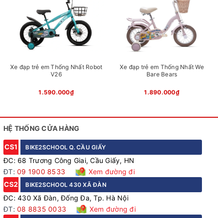
Ảnh bộ phận xe
Xe đạp trẻ em Thống Nhất Robot
Xe đạp trẻ em Thống Nhất We
V26
Bare Bears
1.590.000₫
1.890.000₫
HỆ THỐNG CỬA HÀNG
CS1
BIKE2SCHOOL Q. CẦU GIẤY
ĐC: 68 Trương Công Giai, Cầu Giấy, HN
Khung thép bền bỉ, an toàn
ĐT:
09 1900 8533
Xem đường đi
CS2
BIKE2SCHOOL 430 XÃ ĐÀN
ĐC: 430 Xã Đàn, Đống Đa, Tp. Hà Nội
ĐT:
08 8835 0033
Xem đường đi