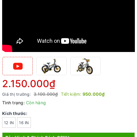
2.150.000₫
3.100.000₫
Tiết kiệm:
950.000₫
Giá thị trường:
Tình trạng:
Còn hàng
Kích thước:
12 IN
16 IN