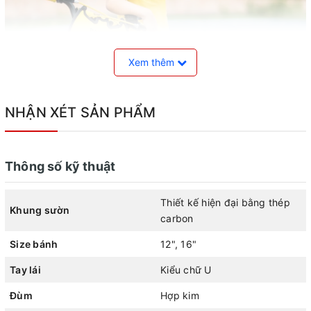
Xem thêm
NHẬN XÉT SẢN PHẨM
Thông số kỹ thuật
Xe đạp trẻ em Thống Nhất Batman
Thiết kế hiện đại bằng thép
Khung sườn
carbon
Các chi tiết của xe đều sử dụng vật liệu cao cấp như yên
Size bánh
12", 16"
da, lốp kenda khổ lớn chống mài mòn và chống trượt, vành
Tay lái
Kiểu chữ U
thép sơn tĩnh điện chống gỉ, xích chịu lực,...
Đùm
Hợp kim