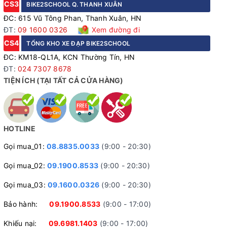
CS3
BIKE2SCHOOL Q. THANH XUÂN
ĐC: 615 Vũ Tông Phan, Thanh Xuân, HN
ĐT:
09 1600 0326
Xem đường đi
CS4
TỔNG KHO XE ĐẠP BIKE2SCHOOL
ĐC: KM18-QL1A, KCN Thường Tín, HN
ĐT:
024 7307 8678
TIỆN ÍCH (TẠI TẤT CẢ CỬA HÀNG)
Phuộc thép linh hoạt vượt mọi địa hình
HOTLINE
Gọi mua_01:
08.8835.0033
(9:00 - 20:30)
Gọi mua_02:
09.1900.8533
(9:00 - 20:30)
Gọi mua_03:
09.1600.0326
(9:00 - 20:30)
Bảo hành:
09.1900.8533
(9:00 - 17:00)
Khiếu nại:
09.6981.1403
(9:00 - 17:00)