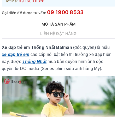
Hotline:
09 1600 0326
09 1900 8533
Gọi điện để được tư vấn:
MÔ TẢ SẢN PHẨM
LIÊN HỆ ĐẶT HÀNG
Xe đạp trẻ em Thống Nhất Batman
(độc quyền) là mẫu
xe đạp trẻ em
cao cấp nổi bật trên thị trường xe đạp hiện
nay, được
Thống Nhất
mua bản quyền hình ảnh độc
quyền từ DC media (Series phim siêu anh hùng Mỹ).