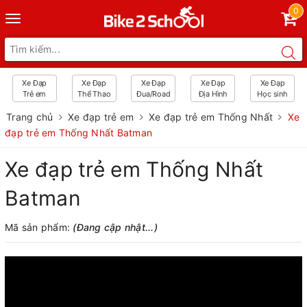
0
Toggle
navigation
Xe Đạp
Xe Đạp
Xe Đạp
Xe Đạp
Xe Đạp
Trẻ em
Thể Thao
Đua/Road
Địa Hình
Học sinh
Trang chủ
Xe đạp trẻ em
Xe đạp trẻ em Thống Nhất
Xe
đạp trẻ em Thống Nhất Batman
Xe đạp trẻ em Thống Nhất
Batman
Mã sản phẩm:
(Đang cập nhật...)