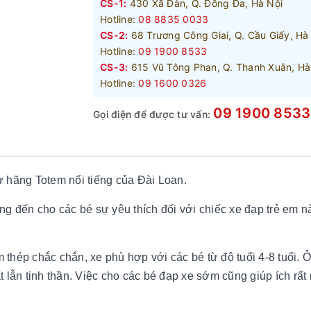
CS-1:
430 Xã Đàn, Q. Đống Đa, Hà Nội
Hotline:
08 8835 0033
CS-2:
68 Trương Công Giai, Q. Cầu Giấy, Hà
Hotline:
09 1900 8533
CS-3:
615 Vũ Tông Phan, Q. Thanh Xuân, Hà
Hotline:
09 1600 0326
09 1900 8533
Gọi điện để được tư vấn:
 hãng Totem nổi tiếng của Đài Loan.
ng đến cho các bé sự yêu thích đối với chiếc xe đạp trẻ em n
thép chắc chắn, xe phù hợp với các bé từ độ tuổi 4-8 tuổi. Ở
 lẫn tinh thần. Việc cho các bé đạp xe sớm cũng giúp ích rất 