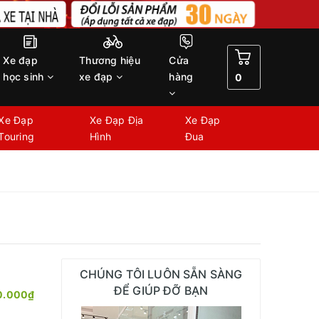
Xe đạp
Thương hiệu
Cửa
học sinh
xe đạp
hàng
0
Xe Đạp
Xe Đạp Địa
Xe Đạp
Touring
Hình
Đua
CHÚNG TÔI LUÔN SẴN SÀNG
ĐỂ GIÚP ĐỠ BẠN
0.000₫