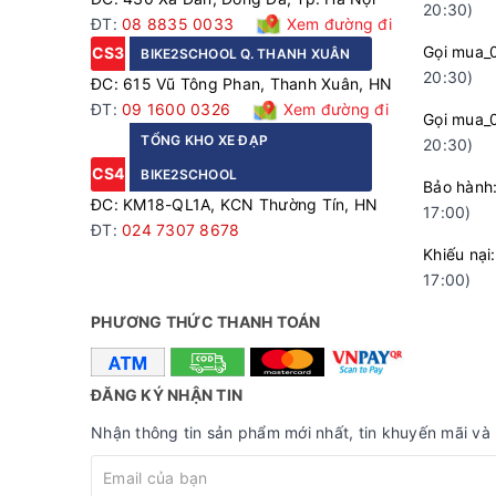
20:30)
ĐT:
08 8835 0033
Xem đường đi
Gọi mua_
CS3
BIKE2SCHOOL Q. THANH XUÂN
20:30)
ĐC: 615 Vũ Tông Phan, Thanh Xuân, HN
ĐT:
09 1600 0326
Xem đường đi
Gọi mua_
TỔNG KHO XE ĐẠP
20:30)
CS4
BIKE2SCHOOL
Bảo hà
ĐC: KM18-QL1A, KCN Thường Tín, HN
17:00)
ĐT:
024 7307 8678
Khiếu n
17:00)
PHƯƠNG THỨC THANH TOÁN
ĐĂNG KÝ NHẬN TIN
Nhận thông tin sản phẩm mới nhất, tin khuyến mãi và 