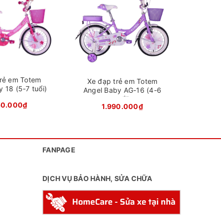
Xe đ
Angel
trẻ em Totem
Xe đạp trẻ em Totem
 18 (5-7 tuổi)
Angel Baby AG-16 (4-6
tuổi)
50.000₫
1.990.000₫
FANPAGE
ổi hiếu
i tiết
DỊCH VỤ BẢO HÀNH, SỬA CHỮA