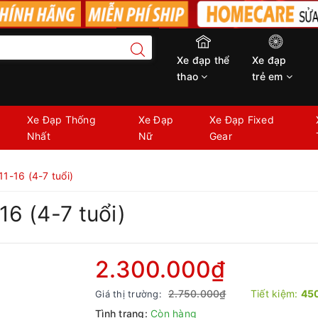
Xe đạp thể
Xe đạp
thao
trẻ em
Xe Đạp Thống
Xe Đạp
Xe Đạp Fixed
Nhất
Nữ
Gear
1-16 (4-7 tuổi)
16 (4-7 tuổi)
2.300.000₫
2.750.000₫
Tiết kiệm:
45
Giá thị trường:
Tình trạng:
Còn hàng