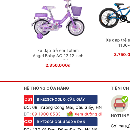
Xe đạp trẻ 
1100
xe đạp trẻ em Totem
3.750.
Angel Baby AG-12 12 inch
( 2-4 tuổi )
2.350.000₫
Xe đạp t
Khung xe được làm từ hợp kim thép chắc chắn
HỆ THỐNG CỬA HÀNG
TIỆN ÍCH
Hợp kim thép giúp chiếc xe trở nên đầm chắc, chố
CS1
BIKE2SCHOOL Q. CẦU GIẤY
động. Thêm vào đó là lớp sơn tĩnh điện cao cấp k
ĐC: 68 Trương Công Giai, Cầu Giấy, HN
chống han rỉ mà còn tạp nên màu sắc đẹp mắt cho
ĐT:
09 1900 8533
Xem đường đi
HOTLINE
CS2
BIKE2SCHOOL 430 XÃ ĐÀN
Gọi mua_
ĐC: 430 Xã Đàn, Đống Đa, Tp. Hà Nội