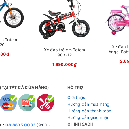
em Totem
-20
Xe đạp 
Xe đạp trẻ em Totem
Angel Baby
000₫
903-12
2.6
1.890.000₫
rẻ em Totem 711-16 (4-7 tuổi)
 cũng lớp sơn tĩnh điện cao câp
 (TẠI TẤT CẢ CỬA HÀNG)
HỖ TRỢ
ng biến dị do va chạm, cực kì phù hợp với các bé đang độ tu
Giới thiệu
hông những bảo vệ chiếc xe cho bé yêu trước tác động của thờ
Hướng dẫn mua hàng
 chiếc xe.
Hướng dẫn thanh toán
Hướng dẫn giao nhận
CHÍNH SÁCH
01:
08.8835.0033
(9:00 -