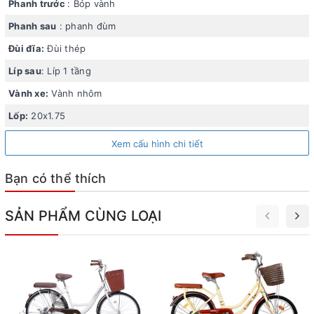
Phanh trước
: Bóp vành
Hệ thống phanh gồm phanh bóp vành phía trước và phanh
Phanh sau
: phanh đùm
đùm phía sau đẩm bảo độ an toàn khi dừng xe. Xe còn có
Đùi đĩa:
Đùi thép
bộ đùi đĩa thép bền bỉ và líp sau 1 tầng đơn giản, dễ bảo
Líp sau
: Líp 1 tầng
trì.
Vành xe:
Vành nhôm
Lốp:
20x1.75
Xem cấu hình chi tiết
Bạn có thể thích
SẢN PHẨM CÙNG LOẠI