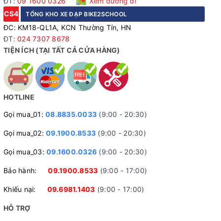
ĐT:
09 1600 0326
Xem đường đi
CS4
TỔNG KHO XE ĐẠP BIKE2SCHOOL
ĐC: KM18-QL1A, KCN Thường Tín, HN
ĐT:
024 7307 8678
TIỆN ÍCH (TẠI TẤT CẢ CỬA HÀNG)
HOTLINE
Gọi mua_01:
08.8835.0033
(9:00 - 20:30)
Gọi mua_02:
09.1900.8533
(9:00 - 20:30)
Gọi mua_03:
09.1600.0326
(9:00 - 20:30)
Bảo hành:
09.1900.8533
(9:00 - 17:00)
Khiếu nại:
09.6981.1403
(9:00 - 17:00)
HỖ TRỢ