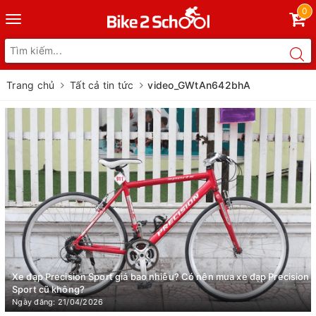
0
Toggle
navigation
Trang chủ
Tất cả tin tức
video_GWtAn642bhA
Xe đạp Precision Sport giá bao nhiêu? Có nên mua xe đạp Precision
Sport cũ không?
Ngày đăng: 21/04/2026