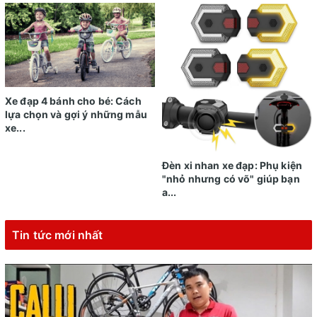
Xe đạp 4 bánh cho bé: Cách
lựa chọn và gợi ý những mẫu
xe...
Đèn xi nhan xe đạp: Phụ kiện
"nhỏ nhưng có võ" giúp bạn
a...
Tin tức mới nhất