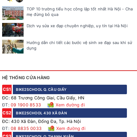
TOP 10 trường tiểu học công lập tốt nhất Hà Nội - Cha
mẹ đừng bỏ qua
Dịch vụ sửa xe đạp chuyên nghiệp, uy tín tại Hà Nội
Hướng dẫn chi tiết các bước vệ sinh xe đạp sau khi sử
dụng
HỆ THỐNG CỬA HÀNG
CS1
BIKE2SCHOOL Q. CẦU GIẤY
ĐC: 68 Trương Công Giai, Cầu Giấy, HN
ĐT:
09 1900 8533
Xem đường đi
CS2
BIKE2SCHOOL 430 XÃ ĐÀN
ĐC: 430 Xã Đàn, Đống Đa, Tp. Hà Nội
ĐT:
08 8835 0033
Xem đường đi
CS3
BIKE2SCHOOL Q. THANH XUÂN