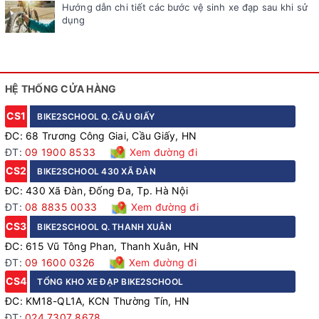
Hướng dẫn chi tiết các bước vệ sinh xe đạp sau khi sử
dụng
HỆ THỐNG CỬA HÀNG
CS1
BIKE2SCHOOL Q. CẦU GIẤY
ĐC: 68 Trương Công Giai, Cầu Giấy, HN
ĐT:
09 1900 8533
Xem đường đi
CS2
BIKE2SCHOOL 430 XÃ ĐÀN
ĐC: 430 Xã Đàn, Đống Đa, Tp. Hà Nội
ĐT:
08 8835 0033
Xem đường đi
CS3
BIKE2SCHOOL Q. THANH XUÂN
ĐC: 615 Vũ Tông Phan, Thanh Xuân, HN
ĐT:
09 1600 0326
Xem đường đi
CS4
TỔNG KHO XE ĐẠP BIKE2SCHOOL
ĐC: KM18-QL1A, KCN Thường Tín, HN
ĐT:
024 7307 8678