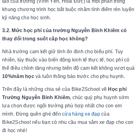
tạo của trường (Vĩnh Yên, Hoài Đức) là một phần trong
khung chương trình học bắt buộc nhằm tính điểm rèn luyện
kỹ năng cho học sinh.
3.2.
Mức học phí của trường Nguyễn Bỉnh Khiêm có
thay đổi trong suốt cấp học không?
Nhà trường cam kết giữ tính ổn định cho biểu phí. Tuy
nhiên, tùy thuộc vào biến động kinh tế thực tế, học phí có
thể điều chỉnh tăng nhưng biên độ cam kết không vượt quá
10%/năm học
và luôn thông báo trước cho phụ huynh.
Trên đây là những chia sẻ của Bike2School về
Học phí
Trường Nguyễn Bỉnh Khiêm,
chúc quý phụ huynh sớm
lựa chọn được ngôi trường phù hợp nhất cho con em
mình. Đừng quên ghé đến
cửa hàng xe đạp
của
Bike2School nếu bạn có nhu cầu mua sắm xe đạp cho con
đi học nhé!