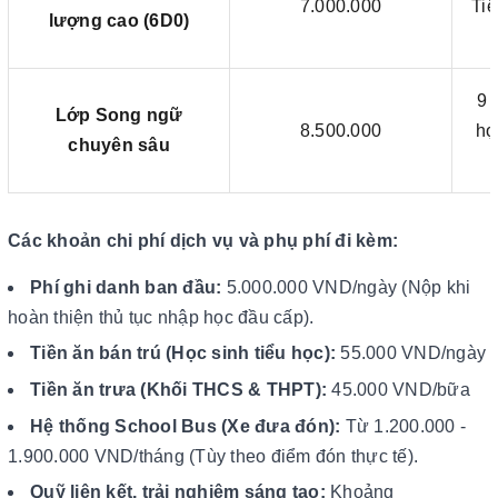
7.000.000
Ti
lượng cao (6D0)
9 
Lớp Song ngữ
8.500.000
họ
chuyên sâu
Các khoản chi phí dịch vụ và phụ phí đi kèm:
Phí ghi danh ban đầu:
5.000.000 VND/ngày (Nộp khi
hoàn thiện thủ tục nhập học đầu cấp).
Tiền ăn bán trú (Học sinh tiểu học):
55.000 VND/ngày
Tiền ăn trưa (Khối THCS & THPT):
45.000 VND/bữa
Hệ thống School Bus (Xe đưa đón):
Từ 1.200.000 -
1.900.000 VND/tháng (Tùy theo điểm đón thực tế).
Quỹ liên kết, trải nghiệm sáng tạo:
Khoảng