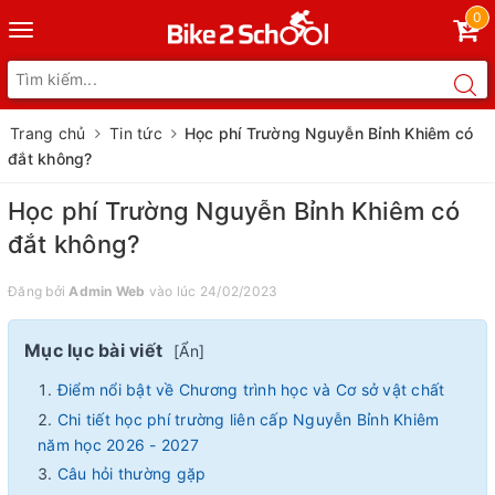
0
Toggle
navigation
Trang chủ
Tin tức
Học phí Trường Nguyễn Bỉnh Khiêm có
đắt không?
Học phí Trường Nguyễn Bỉnh Khiêm có
đắt không?
Đăng bởi
Admin Web
vào lúc 24/02/2023
Mục lục bài viết
[
Ẩn
]
Điểm nổi bật về Chương trình học và Cơ sở vật chất
Chi tiết học phí trường liên cấp Nguyễn Bỉnh Khiêm
năm học 2026 - 2027
Câu hỏi thường gặp