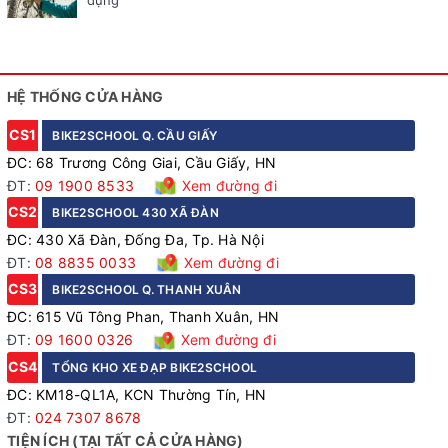
dụng
HỆ THỐNG CỬA HÀNG
CS1
BIKE2SCHOOL Q. CẦU GIẤY
ĐC: 68 Trương Công Giai, Cầu Giấy, HN
ĐT:
09 1900 8533
Xem đường đi
CS2
BIKE2SCHOOL 430 XÃ ĐÀN
ĐC: 430 Xã Đàn, Đống Đa, Tp. Hà Nội
ĐT:
08 8835 0033
Xem đường đi
CS3
BIKE2SCHOOL Q. THANH XUÂN
ĐC: 615 Vũ Tông Phan, Thanh Xuân, HN
ĐT:
09 1600 0326
Xem đường đi
CS4
TỔNG KHO XE ĐẠP BIKE2SCHOOL
ĐC: KM18-QL1A, KCN Thường Tín, HN
ĐT:
024 7307 8678
TIỆN ÍCH (TẠI TẤT CẢ CỬA HÀNG)