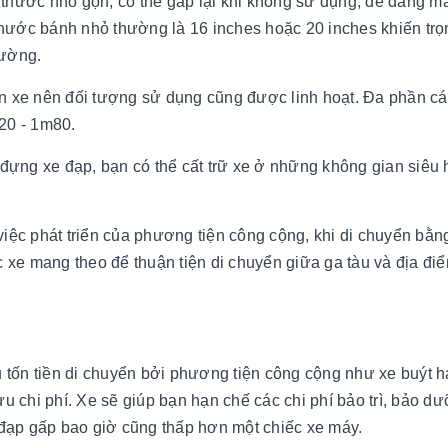
thước nhỏ gọn, có thể gấp lại khi không sử dụng, dễ dàng m
h thước bánh nhỏ thường là 16 inches hoặc 20 inches khiến tr
hường.
ên xe nên đối tượng sử dụng cũng được linh hoạt. Đa phần c
m20 - 1m80.
a đựng xe đạp, bạn có thể cất trữ xe ở những không gian siêu
việc phát triển của phương tiện công cộng, khi di chuyển bằn
ếc xe mang theo để thuận tiện di chuyển giữa ga tàu và địa đ
u tốn tiền di chuyển bởi phương tiện công cộng như xe buýt h
i phí. Xe sẽ giúp bạn hạn chế các chi phí bảo trì, bảo dươ
 đạp gấp bao giờ cũng thấp hơn một chiếc xe máy.