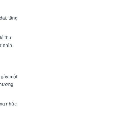
dai, tăng
để thư
ờ nhìn
 ngày một
 phương
ạng nhức