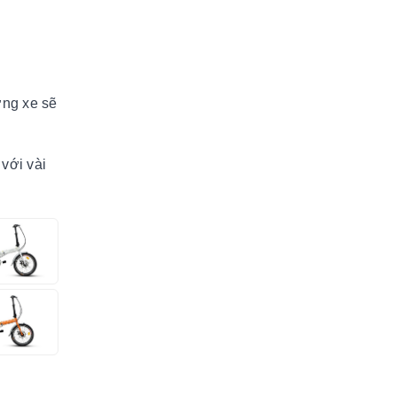
ợng xe sẽ
với vài