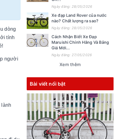
Ngày đăng: 28/05/2026
Xe đạp Land Rover của nước
nào? Chất lượng ra sao?
Ngày đăng: 28/05/2026
ều dòng
Cách Nhận Biết Xe Đạp
ởi tính
Maruishi Chính Hãng Và Bảng
é!
Giá Mới...
Ngày đăng: 27/05/2026
́p người
Xem thêm
Bài viết nổi bật
 lành