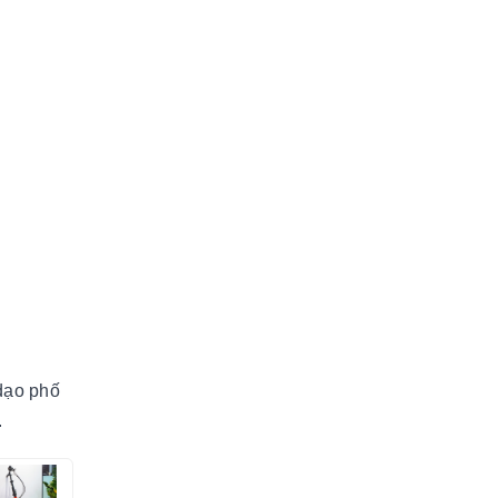
 dạo phố
.