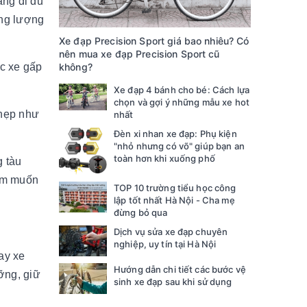
ang đi du
ọng lượng
Xe đạp Precision Sport giá bao nhiêu? Có
nên mua xe đạp Precision Sport cũ
không?
ác xe gấp
Xe đạp 4 bánh cho bé: Cách lựa
chọn và gợi ý những mẫu xe hot
 hẹp như
nhất
Đèn xi nhan xe đạp: Phụ kiện
"nhỏ nhưng có võ" giúp bạn an
toàn hơn khi xuống phố
g tàu
iểm muốn
TOP 10 trường tiểu học công
lập tốt nhất Hà Nội - Cha mẹ
đừng bỏ qua
Dịch vụ sửa xe đạp chuyên
nghiệp, uy tín tại Hà Nội
ay xe
Hướng dẫn chi tiết các bước vệ
̃ng, giữ
sinh xe đạp sau khi sử dụng