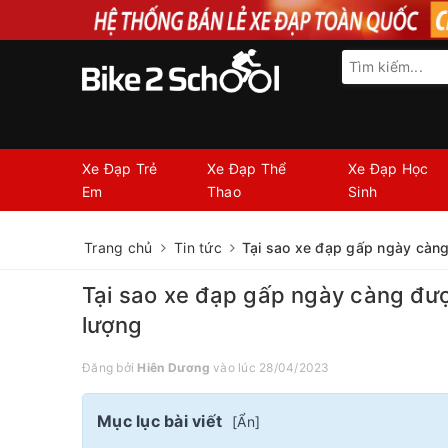
Xe Đạp Trẻ
Xe Đạp Thể
Xe Đạp Học
Em
Thao
Sinh
Trang chủ
Tin tức
Tại sao xe đạp gấp ngày càn
Tại sao xe đạp gấp ngày càng đư
lượng
Đăng bởi
Hiên Dương
vào lúc 28/04/2023
Mục lục bài viết
[
Ẩn
]