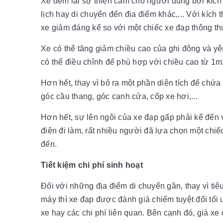
Xe đem lại sự thiện cảm cho người dùng bởi kích 
lịch hay di chuyển đến địa điểm khác,... Với kíc
xe giảm đáng kể so với một chiếc xe đạp thông t
Xe có thể tăng giảm chiều cao của ghi đông và y
có thể điều chỉnh để phù hợp với chiều cao từ 1
Hơn hết, thay vì bỏ ra một phần diện tích để chứ
góc cầu thang, góc cạnh cửa, cốp xe hơi,...
Hơn hết, sự lên ngôi của xe đạp gấp phải kể đến 
điện đi làm, rất nhiều người đã lựa chọn một chi
đến.
Tiết kiệm chi phí sinh hoạt
Đối với những địa điểm di chuyển gần, thay vì tiê
máy thì xe đạp được đánh giá chiếm tuyệt đối tối ưu ch
xe hay các chi phí liên quan. Bên cạnh đó, giá xe