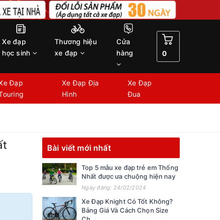
Xe đạp
Thương hiệu
Cửa
học sinh
xe đạp
hàng
0
Xe Đạp
Xe Đạp Địa
Xe Đạp
Touring
Hình
Đua
ất
Bài viết mới nhất
Top 5 mẫu xe đạp trẻ em Thống
Nhất được ưa chuộng hiện nay
Ngày đăng: 24/02/2024
Xe Đạp Knight Có Tốt Không?
Bảng Giá Và Cách Chọn Size
Ch...