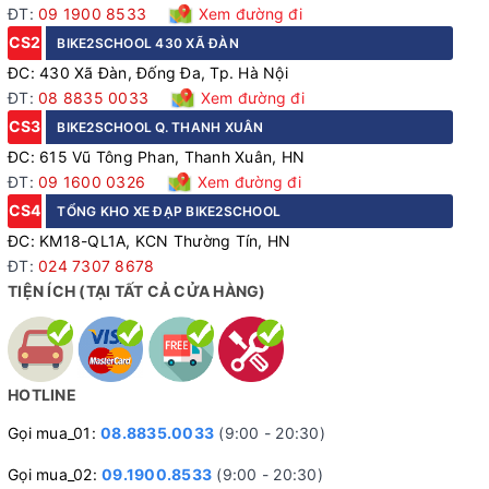
ĐT:
09 1900 8533
Xem đường đi
CS2
BIKE2SCHOOL 430 XÃ ĐÀN
ĐC: 430 Xã Đàn, Đống Đa, Tp. Hà Nội
ĐT:
08 8835 0033
Xem đường đi
CS3
BIKE2SCHOOL Q. THANH XUÂN
ĐC: 615 Vũ Tông Phan, Thanh Xuân, HN
ĐT:
09 1600 0326
Xem đường đi
CS4
TỔNG KHO XE ĐẠP BIKE2SCHOOL
ĐC: KM18-QL1A, KCN Thường Tín, HN
ĐT:
024 7307 8678
TIỆN ÍCH (TẠI TẤT CẢ CỬA HÀNG)
HOTLINE
Gọi mua_01:
08.8835.0033
(9:00 - 20:30)
Gọi mua_02:
09.1900.8533
(9:00 - 20:30)