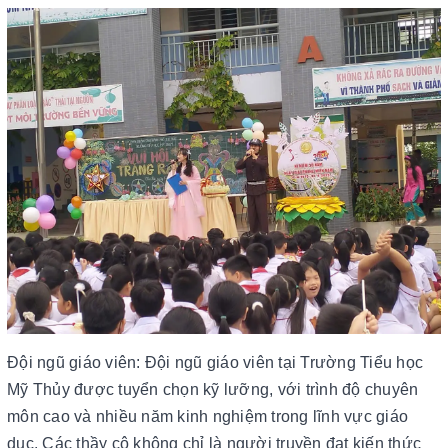
Đội ngũ giáo viên: Đội ngũ giáo viên tại Trường Tiểu học
Mỹ Thủy được tuyển chọn kỹ lưỡng, với trình độ chuyên
môn cao và nhiều năm kinh nghiệm trong lĩnh vực giáo
dục. Các thầy cô không chỉ là người truyền đạt kiến thức