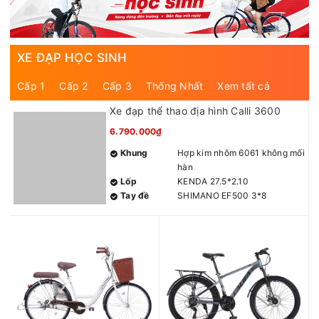
XE ĐẠP HỌC SINH
Cấp 1
Cấp 2
Cấp 3
Thống Nhất
Xem tất cả
Xe đạp thể thao địa hình Calli 3600
6.790.000₫
Khung
Hợp kim nhôm 6061 không mối
hàn
Lốp
KENDA 27.5*2.10
Tay đề
SHIMANO EF500 3*8
Gạt đĩa
SHIMANO TOURNEY TY300
3S
Củ đề
SHIMANO TOURNEY TY300
8S
Đùi đĩa
SHIMANO TY301 3 tầng 24-
34-42T
Líp
SHIMANO CS-HG200 8 tầng
12-32T