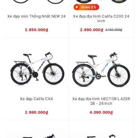
Xích
FFC Z51
Giảm 5%
Trục giữa
Trục cốt vuông bạc đạn
Phanh
Phanh đĩa cơ YINXING
Xe đạp mini Thống Nhất NEW 24
Xe đạp địa hình Califa C200 24
Vành
Nhôm 2 lớp CALLI
inch
Càng/Phuộc
Phuộc nhún lò xo CALLI
2.850.000₫
2.990.000₫
3.150.000₫
Chiều cao
1m60 - 1m80
phù hợp
xe
Xuất xứ
Trung Quốc
Xe đạp Califa CX4
Xe đạp địa hình HECTOR LAZER
2B - 26 Inch
2.990.000₫
4.090.000₫