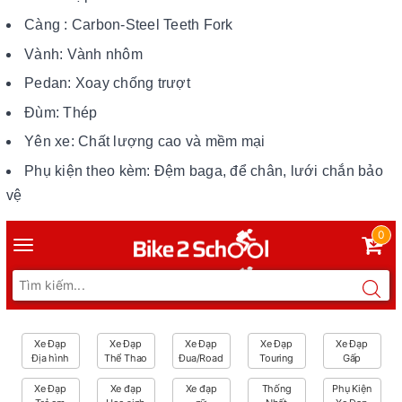
Càng : Carbon-Steel Teeth Fork
Vành: Vành nhôm
Pedan: Xoay chống trượt
Đùm: Thép
Yên xe: Chất lượng cao và mềm mại
Phụ kiện theo kèm: Đệm baga, để chân, lưới chắn bảo
vệ
0
Toggle
navigation
Xe Đạp
Xe Đạp
Xe Đạp
Xe Đạp
Xe Đạp
Địa hình
Thể Thao
Đua/Road
Touring
Gấp
Xe Đạp
Xe đạp
Xe đạp
Thống
Phụ Kiện