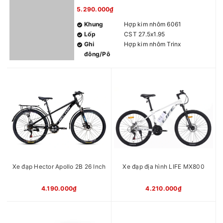
5.290.000₫
Khung
Hợp kim nhôm 6061
Lốp
CST 27.5x1.95
Ghi
Hợp kim nhôm Trinx
đông/Pô
tăng
Giảm xóc
Thép cường lực
Bộ chuyển
7x3S
động
Đùi đĩa
Trinx 24/34/42T
Trục giữa
Bạc đạn
Phanh
Phanh đĩa cơ thể thao
Vành
Hợp kim nhôm 2 lớp Trinx
Chiều cao
1m55– 1m80
phù hợp
Màu sắc
Xanh lục Đen, Ghi Đen Cam,
Xe đạp Hector Apollo 2B 26 Inch
Xe đạp địa hình LIFE MX800
Bạc Vàng, Đen Vàng, Đen
Xanh, Đen Đỏ, Đen Trắng, Xi
4.190.000₫
4.210.000₫
măng
Xuất xứ
Trung Quốc