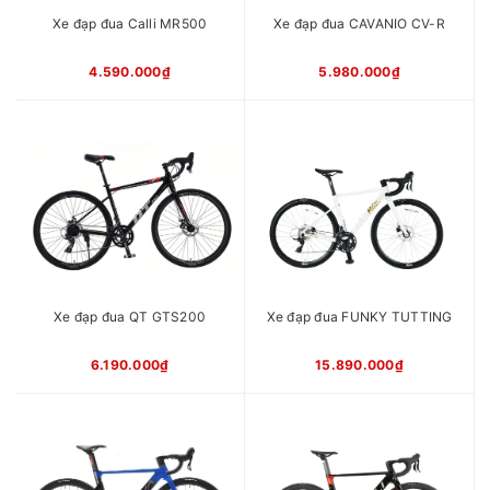
Cọc yên
Nhôm
Xe đạp đua Calli MR500
Xe đạp đua CAVANIO CV-R
Chiều cao
1m55 -1m80
phù hợp
4.590.000₫
5.980.000₫
xe
Xuất xứ
Trung Quốc
Xe đạp đua QT GTS200
Xe đạp đua FUNKY TUTTING
6.190.000₫
15.890.000₫