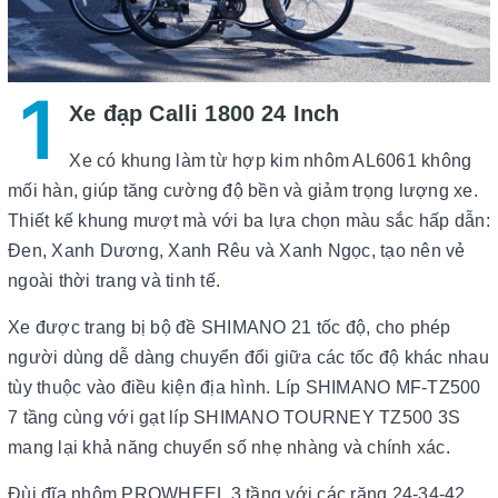
1
Xe đạp Calli 1800 24 Inch
Xe có khung làm từ hợp kim nhôm AL6061 không
mối hàn, giúp tăng cường độ bền và giảm trọng lượng xe.
Thiết kế khung mượt mà với ba lựa chọn màu sắc hấp dẫn:
Đen, Xanh Dương, Xanh Rêu và Xanh Ngọc, tạo nên vẻ
ngoài thời trang và tinh tế.
Xe được trang bị bộ đề SHIMANO 21 tốc độ, cho phép
người dùng dễ dàng chuyển đổi giữa các tốc độ khác nhau
tùy thuộc vào điều kiện địa hình. Líp SHIMANO MF-TZ500
7 tầng cùng với gạt líp SHIMANO TOURNEY TZ500 3S
mang lại khả năng chuyển số nhẹ nhàng và chính xác.
Đùi đĩa nhôm PROWHEEL 3 tầng với các răng 24-34-42,