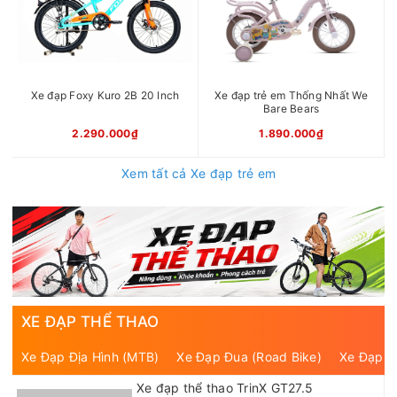
Xe đạp Foxy Kuro 2B 20 Inch
Xe đạp trẻ em Thống Nhất We
Bare Bears
2.290.000₫
1.890.000₫
Xem tất cả Xe đạp trẻ em
XE ĐẠP THỂ THAO
Xe Đạp Địa Hình (MTB)
Xe Đạp Đua (Road Bike)
Xe Đạp T
Xe đạp thể thao TrinX GT27.5