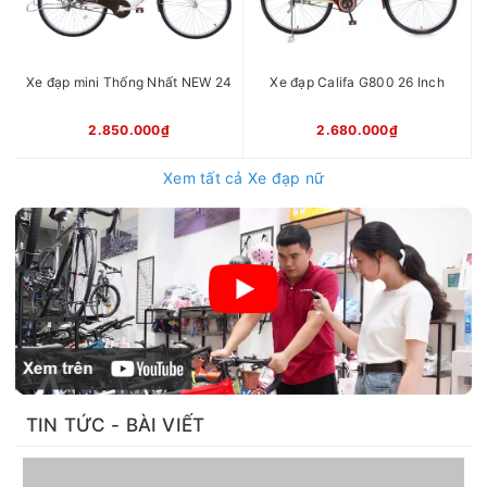
Xe đạp mini Thống Nhất NEW 24
Xe đạp Califa G800 26 Inch
2.850.000₫
2.680.000₫
Xem tất cả Xe đạp nữ
TIN TỨC - BÀI VIẾT
To
5