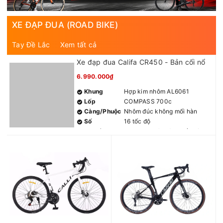
XE ĐẠP ĐUA (ROAD BIKE)
Tay Đề Lắc
Xem tất cả
Xe đạp đua Califa CR450 - Bản cối nổ
6.990.000₫
Khung
Hợp kim nhôm AL6061
Lốp
COMPASS 700c
Càng/Phuộc
Nhôm đúc không mối hàn
Số
16 tốc độ
Tay đề
LTWOO R3 (2x8) 16 tốc độ
Gạt đĩa
LTWOO R3 (2s)
Củ đề
LTWOO R3 (8s)
Đùi đĩa
Nhôm 34/50T
Líp
7 tầng vặn
Phanh
Phanh đĩa cơ
Vành
Nhôm Califa
Mayer
Nhôm
Pedan
Nhôm
Ghi đông
Nhôm bản dẹt