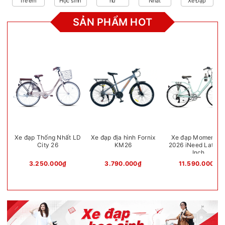
Trẻ em
Học sinh
nữ
Nhất
Xe Đạp
SẢN PHẨM HOT
Xe đạp Thống Nhất LD
Xe đạp địa hình Fornix
Xe đạp Momentu
City 26
KM26
2026 iNeed Latte 
Inch
3.250.000₫
3.790.000₫
11.590.000₫