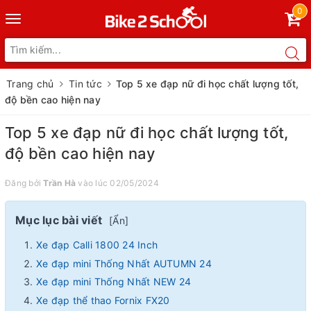
0
Toggle
navigation
Trang chủ
Tin tức
Top 5 xe đạp nữ đi học chất lượng tốt,
độ bền cao hiện nay
Top 5 xe đạp nữ đi học chất lượng tốt,
độ bền cao hiện nay
Đăng bởi
Trần Hà
vào lúc 02/05/2024
Mục lục bài viết
[
Ẩn
]
Xe đạp Calli 1800 24 Inch
Xe đạp mini Thống Nhất AUTUMN 24
Xe đạp mini Thống Nhất NEW 24
Xe đạp thể thao Fornix FX20