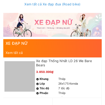
Xem tất cả Xe đạp đua (Road bike)
XE ĐẠP NỮ
Xem tất cả
Xe đạp Thống Nhất LD 26 We Bare
Bears
3.850.000₫
Khung
Thép
Lốp
26x1.75 Kenda
Tốc độ
7 tốc độ
Phuộc
Thép
Líp
7 tầng 14-28
Gạt đĩa
N/A