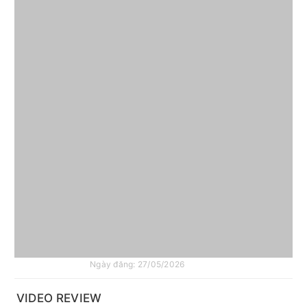
Biế
Xe
Đạ
Mar
Ch
Hã
Và
Bả
Giá
Mớ
Nh
Ngày đăng: 27/05/2026
VIDEO REVIEW