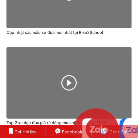
Cập nhật các mẫu xe đua mới nhất tại Bike2School
Top 2 xe đạp đua giá rẻ đáng mua nhất mùa hè 2025
Gọi Hotline
Gọi Hotline
Facebook
Facebook
Chat Zalo