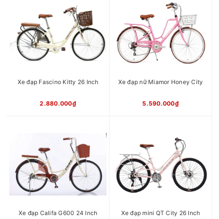
Gạt líp
Shimano TY21
Đùi đĩa
Nhôm
Phanh
Vành trước, đùm sau
Vành
Nhôm
Ghi đông
Thép
Moay ơ
Nhôm
Phụ kiện
Baga, đệm
đi kèm
Xe đạp Fascino Kitty 26 Inch
Xe đạp nữ Miamor Honey City
Chiều cao
1m55 - 1m80
phù hợp
xe
2.880.000₫
5.590.000₫
Xuất xứ
Việt Nam
Xe đạp Califa G600 24 Inch
Xe đạp mini QT City 26 Inch