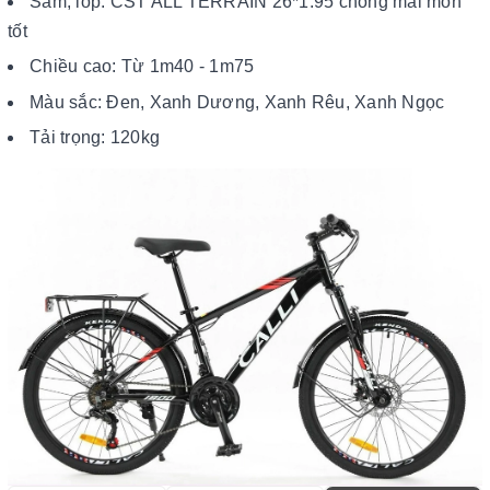
Săm, lốp: CST ALL TERRAIN 26*1.95 chống mài mòn
tốt
Chiều cao: Từ 1m40 - 1m75
Màu sắc: Đen, Xanh Dương, Xanh Rêu, Xanh Ngọc
Tải trọng: 120kg