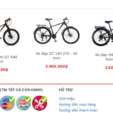
đạp địa hình Califa C200
ới dây âm sườn, giúp đảm bảo độ bền cao và khả năng chịu l
chắn, ổn định và an toàn. Phuộc giảm xóc bọc vai đen, giúp g
Xe đạp QT 140 21S - 24
Xe đạp thể
ình QT 640
Inch
For
ch
3.400.000₫
3.0
000₫
 (TẠI TẤT CẢ CỬA HÀNG)
HỖ TRỢ
Giới thiệu
Hướng dẫn mua hàng
Hướng dẫn thanh toán