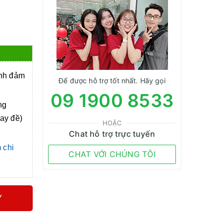
anh đảm
Để được hỗ trợ tốt nhất. Hãy gọi
09 1900 8533
ng
tay đề)
HOẶC
Chat hỗ trợ trực tuyến
 chi
CHAT VỚI CHÚNG TÔI
Y