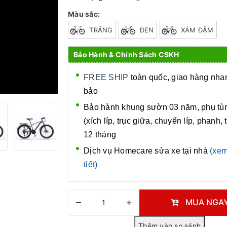
Màu sắc:
TRẮNG
ĐEN
XÁM ĐẬM
Bảo Hành & Chính Sách CSKH
FREE SHIP
toàn quốc, giao hàng nh
bảo
Bảo hành khung sườn 03 năm, phụ tù
(xích líp, trục giữa, chuyển líp, phanh, 
12 tháng
Dịch vụ Homecare
sửa xe tại nhà
(xem
tiết)
–
+
MUA NGA