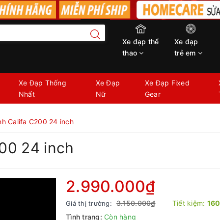
Xe đạp thể
Xe đạp
thao
trẻ em
Xe Đạp Thống
Xe Đạp
Xe Đạp Fixed
Nhất
Nữ
Gear
nh Califa C200 24 inch
200 24 inch
2.990.000₫
3.150.000₫
Tiết kiệm:
16
Giá thị trường:
Tình trạng:
Còn hàng