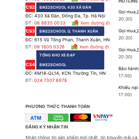
HOTLINE
CS2
BIKE2SCHOOL 430 XÃ ĐÀN
Gọi mua_
ĐC: 430 Xã Đàn, Đống Đa, Tp. Hà Nội
20:30)
ĐT:
08 8835 0033
Xem đường đi
Gọi mua_
CS3
BIKE2SCHOOL Q. THANH XUÂN
20:30)
ĐC: 615 Vũ Tông Phan, Thanh Xuân, HN
ĐT:
09 1600 0326
Xem đường đi
Gọi mua_
TỔNG KHO XE ĐẠP
20:30)
CS4
BIKE2SCHOOL
Bảo hà
ĐC: KM18-QL1A, KCN Thường Tín, HN
17:00)
ĐT:
024 7307 8678
Khiếu n
17:00)
PHƯƠNG THỨC THANH TOÁN
Khung thép cườ
ĐĂNG KÝ NHẬN TIN
Hệ thống truyền động 21 tốc độ
Nhận thông tin sản phẩm mới nhất, tin khuyến mãi và 