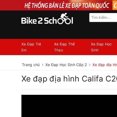
Xe Đạp Trẻ
Xe Đạp Thể
Xe Đạp Học
Em
Thao
Sinh
Trang chủ
Xe Đạp Học Sinh Cấp 2
Xe đạp địa hì
Xe đạp địa hình Califa C