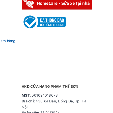
 tra hàng
HKD CỬA HÀNG PHẠM THẾ SƠN
MST:
001091018073
Địa chỉ:
430 Xã Đàn, Đống Đa, Tp. Hà
Nội
Ngày cấp:
22/01/2024