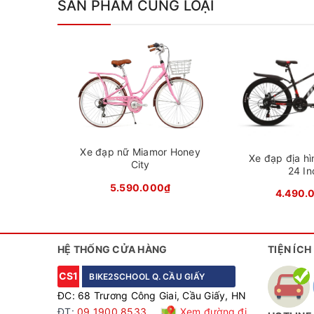
SẢN PHẨM CÙNG LOẠI
Xe 
Khung hợp kim thép cường lực bền bỉ
Xe được trang bị khung hợp kim thép cường lực v
trong suốt quá trình di chuyển. Khung thép chắc 
Xe đạp nữ Miamor Honey
Xe đạp địa h
hiệu quả khi di chuyển qua các địa hình gồ ghề.
City
24 In
5.590.000₫
4.490.
HỆ THỐNG CỬA HÀNG
TIỆN ÍCH
CS1
BIKE2SCHOOL Q. CẦU GIẤY
ĐC: 68 Trương Công Giai, Cầu Giấy, HN
ĐT:
09 1900 8533
Xem đường đi