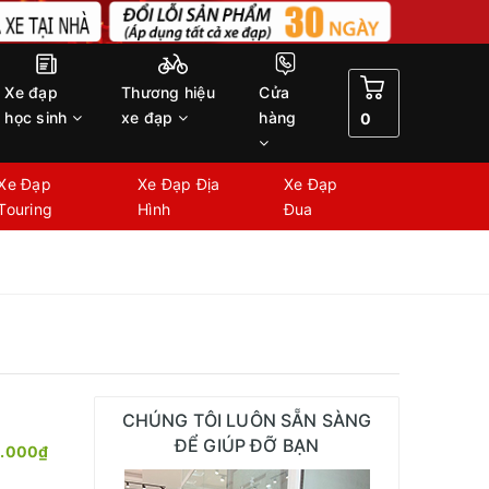
Xe đạp
Thương hiệu
Cửa
học sinh
xe đạp
hàng
0
Xe Đạp
Xe Đạp Địa
Xe Đạp
Touring
Hình
Đua
CHÚNG TÔI LUÔN SẴN SÀNG
ĐỂ GIÚP ĐỠ BẠN
0.000₫