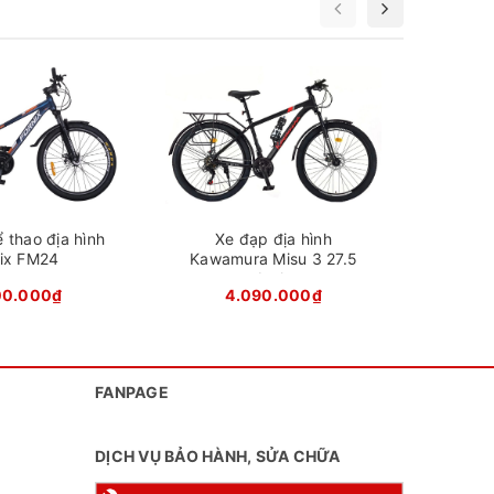
Vành
Nhôm 2 lớp Califa
Moay ơ
Thép
Xe đạp
Chiều cao phù
1m40 - 1m60
hợp xe
ực tốt
Xuất xứ
Trung Quốc
iảm chấn
 thao địa hình
Xe đạp địa hình
nix FM24
Kawamura Misu 3 27.5
Inch
00.000₫
4.090.000₫
FANPAGE
DỊCH VỤ BẢO HÀNH, SỬA CHỮA