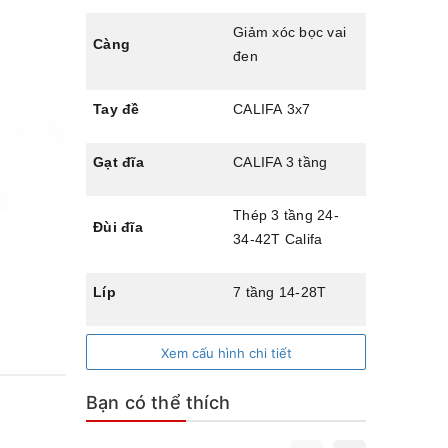
Giảm xóc bọc vai
Càng
đen
Tay đề
CALIFA 3x7
Gạt đĩa
CALIFA 3 tầng
Thép 3 tầng 24-
Đùi đĩa
34-42T Califa
Líp
7 tầng 14-28T
Trục giữa
Trục bạc đạn
Xem cấu hình chi tiết
Phanh
Phanh đĩa cơ
Bạn có thể thích