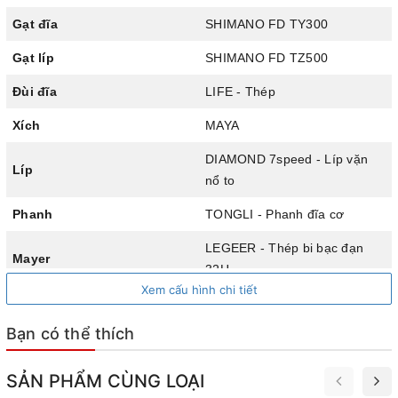
Thiết kế cáp âm khung giúp xe gọn gàng, giảm bụi bẩn và
tăng độ bền cho hệ thống dây cáp. Lớp sơn tĩnh điện bền
Gạt đĩa
SHIMANO FD TY300
màu giúp xe chống trầy xước, duy trì độ mới và thẩm mỹ
Gạt líp
SHIMANO FD TZ500
theo thời gian.
Đùi đĩa
LIFE - Thép
Xích
MAYA
DIAMOND 7speed - Líp vặn
Líp
nổ to
Phanh
TONGLI - Phanh đĩa cơ
LEGEER - Thép bi bạc đạn
Mayer
32H
Xem cấu hình chi tiết
Chiều cao phù hợp xe
1m55 - 1m80
Bạn có thể thích
Khung thép cường lực, chịu tải tốt
SẢN PHẨM CÙNG LOẠI