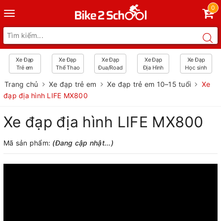
0
Toggle
navigation
Xe Đạp
Xe Đạp
Xe Đạp
Xe Đạp
Xe Đạp
Trẻ em
Thể Thao
Đua/Road
Địa Hình
Học sinh
Trang chủ
Xe đạp trẻ em
Xe đạp trẻ em 10–15 tuổi
Xe
đạp địa hình LIFE MX800
Xe đạp địa hình LIFE MX800
Mã sản phẩm:
(Đang cập nhật...)