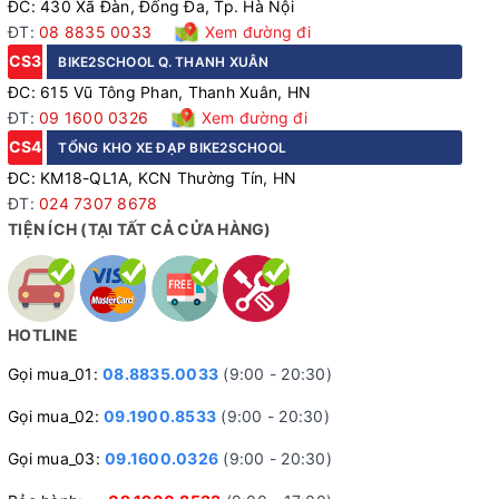
ĐC: 430 Xã Đàn, Đống Đa, Tp. Hà Nội
ĐT:
08 8835 0033
Xem đường đi
CS3
BIKE2SCHOOL Q. THANH XUÂN
ĐC: 615 Vũ Tông Phan, Thanh Xuân, HN
ĐT:
09 1600 0326
Xem đường đi
CS4
TỔNG KHO XE ĐẠP BIKE2SCHOOL
ĐC: KM18-QL1A, KCN Thường Tín, HN
ĐT:
024 7307 8678
TIỆN ÍCH (TẠI TẤT CẢ CỬA HÀNG)
Tay đề SHIMANO EF-500 chuyển số mượt mà
HOTLINE
Gọi mua_01:
08.8835.0033
(9:00 - 20:30)
Gọi mua_02:
09.1900.8533
(9:00 - 20:30)
Gọi mua_03:
09.1600.0326
(9:00 - 20:30)