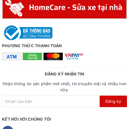
Phanh đĩa cơ an toàn
Hệ thống phanh đĩa cơ TONGLI cho lực phanh mạnh, ổn
định và an toàn khi di chuyển tốc độ cao hoặc trong điều
kiện mưa, đường trơn. Phanh đĩa cơ dễ bảo trì và chi phí
PHƯƠNG THỨC THANH TOÁN
thấp, phù hợp cho người dùng phổ thông và học sinh.
ĐĂNG KÝ NHẬN TIN
Nhận thông tin sản phẩm mới nhất, tin khuyến mãi và nhiều hơn
nữa.
Đăng ký
KẾT NỐI VỚI CHÚNG TÔI