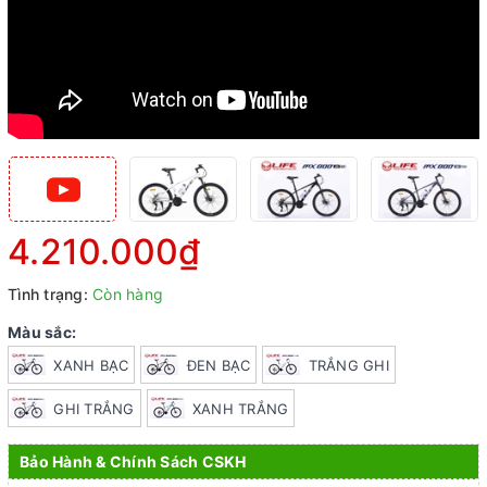
4.210.000₫
Tình trạng:
Còn hàng
Màu sắc:
XANH BẠC
ĐEN BẠC
TRẮNG GHI
GHI TRẮNG
XANH TRẮNG
Bảo Hành & Chính Sách CSKH