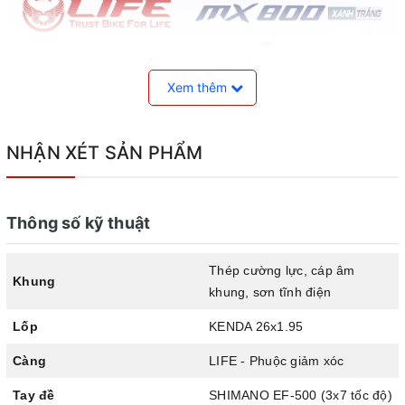
Xem thêm
NHẬN XÉT SẢN PHẨM
Thông số kỹ thuật
Xe đạp địa hình LIFE MX800
Thép cường lực, cáp âm
Khung
khung, sơn tĩnh điện
Khung thép cường lực ổn định
Lốp
KENDA 26x1.95
LIFE MX800 sử dụng khung thép cứng cáp, chịu tải tốt và
cho cảm giác lái đầm, ổn định khi di chuyển trên nhiều
Càng
LIFE - Phuộc giảm xóc
dạng địa hình như đường nhựa, đường đất hay vỉa hè.
Tay đề
SHIMANO EF-500 (3x7 tốc độ)