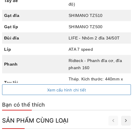
Tay đề
độ)
Gạt đĩa
SHIMANO TZ510
Gạt líp
SHIMANO TZ500
Đùi đĩa
LIFE - Nhôm 2 đĩa 34/50T
Líp
ATA 7 speed
Khung nhôm cao cấp, không mối hàn
Ridteck - Phanh đĩa cơ, đĩa
Phanh
phanh 160
Cỡ khung phù hợp với người dùng cao từ 1m6, với kích
thước dóng cọc/dóng ngang là 48/52 700x25c, tạo điều
Thép. Kích thước: 440mm x
Tay lái
Ø25.4
kiện cho việc điều khiển xe linh hoạt và thoải mái.
Xem cấu hình chi tiết
LIFE - Nhôm. Kích thước:
Cổ lái
Bạn có thể thích
60mm x Ø25.4
LIFE - Nhôm. Kích thước :
SẢN PHẨM CÙNG LOẠI
Cọc yên
300mm x Ø27.2