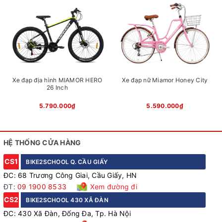
XIJIEER Nhôm, bi bạc đạn,
Mayer
36H
Chiều cao phù hợp xe
1m55 - 1m80
Càng thép cường lực
Xe đạp địa hình MIAMOR HERO
Xe đạp nữ Miamor Honey City
26 Inch
Bộ đề đỉnh cao SHIMANO 14 Tốc Độ
5.790.000₫
5.590.000₫
Đề số SHIMANO 14 tốc độ (2 đĩa - 7 líp)? Không còn gì để
bàn cãi, Life RX50 sẽ đưa bạn "phóng" từ điểm A đến điểm
HỆ THỐNG CỬA HÀNG
B không chỉ nhanh như "tia chớp" mà còn mượt mà như
CS1
BIKE2SCHOOL Q. CẦU GIẤY
"luồng gió". Thử thách mọi địa hình với "bộ não" cơ khí
ĐC: 68 Trương Công Giai, Cầu Giấy, HN
tinh vi này, bạn sẽ không bao giờ muốn rời khỏi yên xe.
ĐT:
09 1900 8533
Xem đường đi
CS2
BIKE2SCHOOL 430 XÃ ĐÀN
ĐC: 430 Xã Đàn, Đống Đa, Tp. Hà Nội