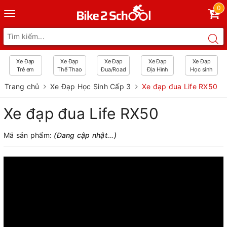
0
Toggle
navigation
Xe Đạp
Xe Đạp
Xe Đạp
Xe Đạp
Xe Đạp
Trẻ em
Thể Thao
Đua/Road
Địa Hình
Học sinh
Trang chủ
Xe Đạp Học Sinh Cấp 3
Xe đạp đua Life RX50
Xe đạp đua Life RX50
Mã sản phẩm:
(Đang cập nhật...)