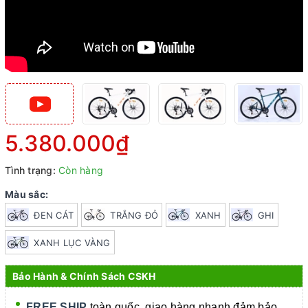
5.380.000₫
Tình trạng:
Còn hàng
Màu sắc:
ĐEN CÁT
TRẮNG ĐỎ
XANH
GHI
XANH LỤC VÀNG
Bảo Hành & Chính Sách CSKH
FREE SHIP
toàn quốc, giao hàng nhanh đảm bảo