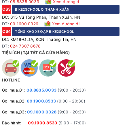
ĐT:
08 8835 0033
Xem đường đi
CS3
BIKE2SCHOOL Q. THANH XUÂN
ĐC: 615 Vũ Tông Phan, Thanh Xuân, HN
ĐT:
09 1600 0326
Xem đường đi
CS4
TỔNG KHO XE ĐẠP BIKE2SCHOOL
ĐC: KM18-QL1A, KCN Thường Tín, HN
ĐT:
024 7307 8678
TIỆN ÍCH (TẠI TẤT CẢ CỬA HÀNG)
Tay đề SHIMANO A050 2x7 (14 tốc độ)
HOTLINE
Gọi mua_01:
08.8835.0033
(9:00 - 20:30)
Gọi mua_02:
09.1900.8533
(9:00 - 20:30)
Gọi mua_03:
09.1600.0326
(9:00 - 20:30)
Bảo hành:
09.1900.8533
(9:00 - 17:00)