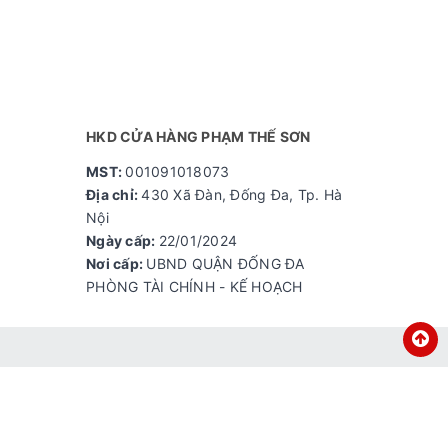
ấp độ
HKD CỬA HÀNG PHẠM THẾ SƠN
MST:
001091018073
Địa chỉ:
430 Xã Đàn, Đống Đa, Tp. Hà
Nội
 2*12 và
Ngày cấp:
22/01/2024
g, giúp
Nơi cấp:
UBND QUẬN ĐỐNG ĐA
PHÒNG TÀI CHÍNH - KẾ HOẠCH
 ưu.