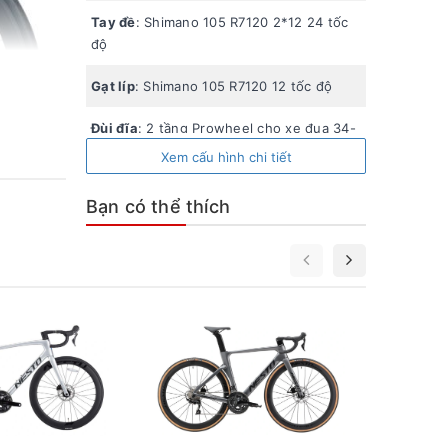
Tay đề
: Shimano 105 R7120 2*12 24 tốc
độ
Gạt líp
: Shimano 105 R7120 12 tốc độ
Đùi đĩa
: 2 tầng Prowheel cho xe đua 34-
50T
Xem cấu hình chi tiết
Gạt đĩa
: Shimano 105 R7000 2 tốc độ
Bạn có thể thích
Phanh
: Phanh dầu Shimano 105 R7120
Mayer
: Nhôm cối nổ trước 2 sau 4 bạc
đạn
Màu
: Đen, Xám, Trắng, Ghi đen
Xe đạ
KANGA
 độ cứng
rên