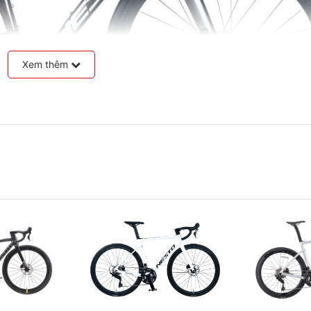
Xem thêm
àn
ôm 6061 không mối hàn, mang lại sự kết hợp hoàn hảo giữa
p tăng cường khả năng chịu lực và giảm thiểu các điểm yếu t