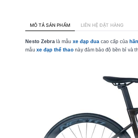
MÔ TẢ SẢN PHẨM
LIÊN HỆ ĐẶT HÀNG
Nesto Zebra
là mẫu
xe đạp đua
cao cấp của
hãn
mẫu
xe đạp thể thao
này đảm bảo độ bền bỉ và t