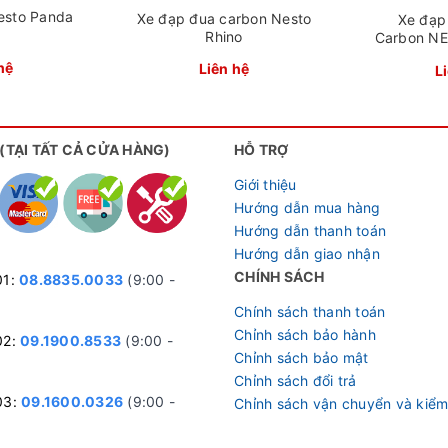
esto Panda
Xe đạp đua carbon Nesto
Xe đạp
Rhino
Carbon N
hệ
Liên hệ
L
 (TẠI TẤT CẢ CỬA HÀNG)
HỖ TRỢ
Giới thiệu
Hướng dẫn mua hàng
Hướng dẫn thanh toán
Hướng dẫn giao nhận
CHÍNH SÁCH
01:
08.8835.0033
(9:00 -
Chính sách thanh toán
Chỉnh sách bảo hành
02:
09.1900.8533
(9:00 -
Chỉnh sách bảo mật
Chỉnh sách đổi trả
03:
09.1600.0326
(9:00 -
Chỉnh sách vận chuyển và kiểm