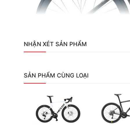
NHẬN XÉT SẢN PHẨM
SẢN PHẨM CÙNG LOẠI
Khung sườn hợp kim nhôm 6061 không mối h
Khung sườn của Nesto Zebra được chế tạo từ nh
và trọng lượng nhẹ. Công nghệ hàn liền mạch giú
khung, đảm bảo sự ổn định khi đua ở tốc độ cao.