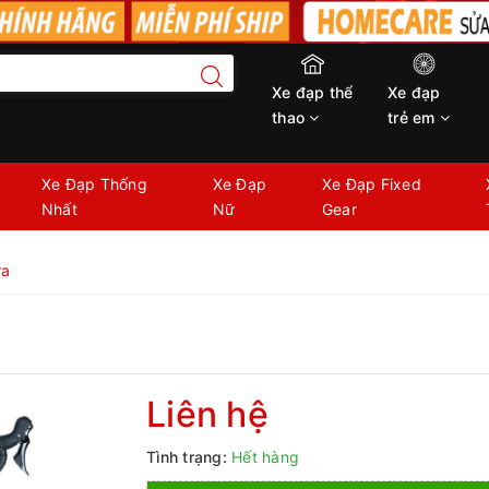
Xe đạp thể
Xe đạp
thao
trẻ em
Xe Đạp Thống
Xe Đạp
Xe Đạp Fixed
Nhất
Nữ
Gear
ra
Liên hệ
Tình trạng:
Hết hàng