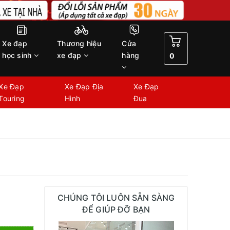
Xe đạp
Thương hiệu
Cửa
học sinh
xe đạp
hàng
0
Xe Đạp
Xe Đạp Địa
Xe Đạp
Touring
Hình
Đua
CHÚNG TÔI LUÔN SẴN SÀNG
ĐỂ GIÚP ĐỠ BẠN