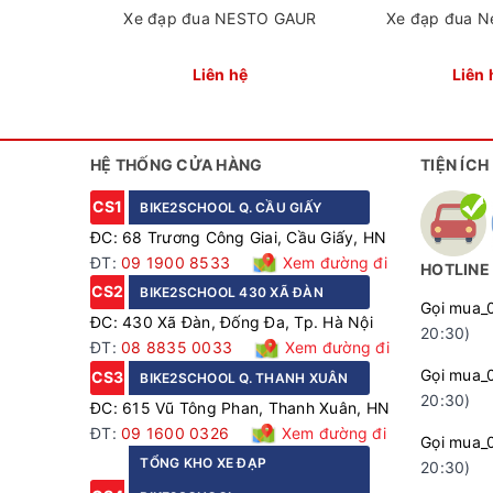
Xe đạp đua NESTO GAUR
Xe đạp đua N
Liên hệ
Liên 
HỆ THỐNG CỬA HÀNG
TIỆN ÍCH
CS1
BIKE2SCHOOL Q. CẦU GIẤY
ĐC: 68 Trương Công Giai, Cầu Giấy, HN
ĐT:
09 1900 8533
Xem đường đi
HOTLINE
CS2
BIKE2SCHOOL 430 XÃ ĐÀN
Gọi mua_
ĐC: 430 Xã Đàn, Đống Đa, Tp. Hà Nội
20:30)
ĐT:
08 8835 0033
Xem đường đi
Gọi mua_
CS3
BIKE2SCHOOL Q. THANH XUÂN
20:30)
ĐC: 615 Vũ Tông Phan, Thanh Xuân, HN
ĐT:
09 1600 0326
Xem đường đi
Gọi mua_
TỔNG KHO XE ĐẠP
20:30)