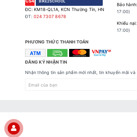
CS4
BIKE2SCHOOL
Bảo hà
ĐC: KM18-QL1A, KCN Thường Tín, HN
17:00)
ĐT:
024 7307 8678
Khiếu n
17:00)
Phuộc/càng làm từ Carbon module cao cấp, siêu n
PHƯƠNG THỨC THANH TOÁN
đàn hồi và hấp thụ chấn động tốt, giúp người lái
Hệ thống truyền động linh hoạt
ĐĂNG KÝ NHẬN TIN
Hệ thống truyền động của Nesto Zebra được cấu t
Nhận thông tin sản phẩm mới nhất, tin khuyến mãi và 
gạt líp Shimano 105 R7120 12 tốc độ. Bộ truyền
tối ưu hóa sức mạnh của người đạp trong từng vò
Đùi đĩa Prowheel với hai tầng 34-50T kết hợp cùn