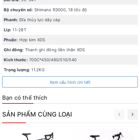
ổn định trên mọi cung đường.
Bộ chuyển số:
Shimano R3000, 18 tốc độ
Phuộc trước của xe được làm từ hợp kim XDS, giúp hấp
Phanh:
Đĩa thủy lực dây cáp
thụ tốt các chấn động từ mặt đường, mang lại cảm giác êm
Líp:
11-28T
ái khi lái xe.
Phuộc:
Hợp kim XDS
Ghi đông:
Thanh ghi đông liền thân XDS
Kích thước:
700C*450/480/510/540
Trọng lượng:
11.2KG
Xem cấu hình chi tiết
Bạn có thể thích
SẢN PHẨM CÙNG LOẠI