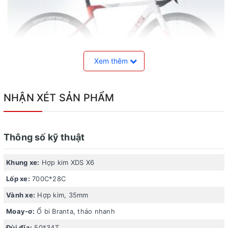
Xem thêm
NHẬN XÉT SẢN PHẨM
Thông số kỹ thuật
Khung xe hợp kim XDS X6
Khung xe:
Hợp kim XDS X6
Chiếc
xe đạp thể thao
XDS RT380 được trang bị khung
Lốp xe:
700C*28C
xe làm từ hợp kim XDS X6, mang lại sự cứng cáp và bền
Vành xe:
Hợp kim, 35mm
bỉ cho toàn bộ cấu trúc xe. Hợp kim XDS X6 không chỉ nhẹ
Moay-ơ:
Ổ bi Branta, tháo nhanh
mà còn có khả năng chống ăn mòn tốt, giúp xe hoạt động
Đùi đĩa:
50*34T