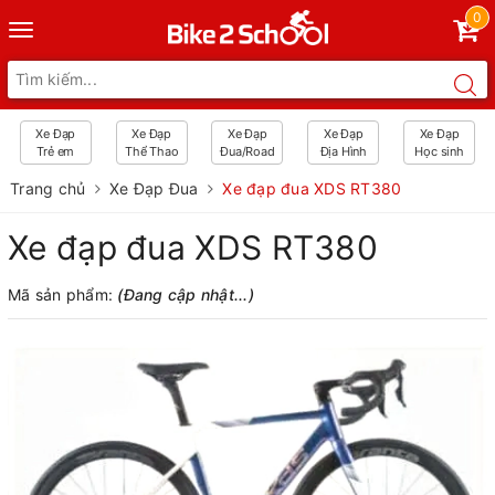
0
Toggle
navigation
Xe Đạp
Xe Đạp
Xe Đạp
Xe Đạp
Xe Đạp
Trẻ em
Thể Thao
Đua/Road
Địa Hình
Học sinh
Trang chủ
Xe Đạp Đua
Xe đạp đua XDS RT380
Xe đạp đua XDS RT380
Mã sản phẩm:
(Đang cập nhật...)