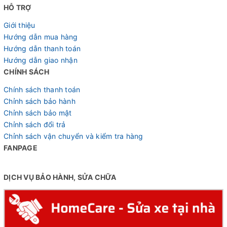
với khả năng di chuyển nhanh chóng và ít ma sát. Vành xe
HỖ TRỢ
được làm từ hợp kim có độ dày 35mm, giúp tăng cường sự
Giới thiệu
chắc chắn và khả năng chịu tải của xe. Với thiết kế vành
Hướng dẫn mua hàng
hợp kim, xe có khả năng chịu lực tốt và đảm bảo độ bền bỉ
Hướng dẫn thanh toán
qua thời gian.
Hướng dẫn giao nhận
CHÍNH SÁCH
Xe được trang bị moay-ơ với ổ bi Branta cao cấp, cho
Chính sách thanh toán
phép tháo nhanh khi cần thiết. Ổ bi Branta giúp giảm thiểu
Chỉnh sách bảo hành
ma sát, tạo sự mượt mà trong quá trình đạp xe và nâng cao
Chỉnh sách bảo mật
trải nghiệm lái.
Chỉnh sách đổi trả
Chỉnh sách vận chuyển và kiểm tra hàng
FANPAGE
DỊCH VỤ BẢO HÀNH, SỬA CHỮA