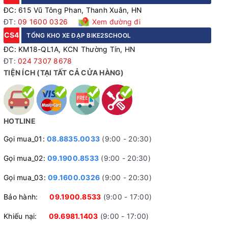
ĐC: 615 Vũ Tông Phan, Thanh Xuân, HN
ĐT:
09 1600 0326
Xem đường đi
CS4
TỔNG KHO XE ĐẠP BIKE2SCHOOL
ĐC: KM18-QL1A, KCN Thường Tín, HN
ĐT:
024 7307 8678
TIỆN ÍCH (TẠI TẤT CẢ CỬA HÀNG)
Phanh đĩa thủy lực dây cáp
HOTLINE
Xe được trang bị phanh đĩa thủy lực dây cáp, đảm bảo lực
phanh mạnh mẽ và chính xác trong mọi điều kiện thời tiết.
Gọi mua_01:
08.8835.0033
(9:00 - 20:30)
Hệ thống phanh này giúp người lái kiểm soát tốt hơn, đảm
Gọi mua_02:
09.1900.8533
(9:00 - 20:30)
bảo an toàn khi di chuyển ở tốc độ cao hoặc trên đường
trơn trượt.
Gọi mua_03:
09.1600.0326
(9:00 - 20:30)
Bảo hành:
09.1900.8533
(9:00 - 17:00)
Phụ tùng chất lượng cao
Khiếu nại:
09.6981.1403
(9:00 - 17:00)
Lốp xe có kích thước 700C*28C, phù hợp cho xe đạp đua