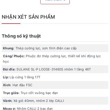
NHẬN XÉT SẢN PHẨM
Thông số kỹ thuật
Khung
: Thép cường lực, sơn tĩnh điện cao cấp
Càng/ Phuộc:
Phuộc đơ thép cường lực, thiết kế khí động lực
học
Đùi đĩa:
SULANE SL-P LOOSE-31460S nhôm 1 tầng 46T
Líp:
Líp cứng 1 tầng 17T
Xe đạp fixed gear Calli F3000 - Trắng
Xích
: Hạt đậu FSC
Trục giữa:
Trục cốt vuông bạc đạn
Xích hạt đậu chịu tải tốt
Vành:
Xé gió 40mm, nhôm 2 lớp CALLI
Xích hạt đậu trên xe đạp CALLI F3000 là một chi tiết nổi
Moay ơ:
Nhôm CALLI 2 bạc đạn