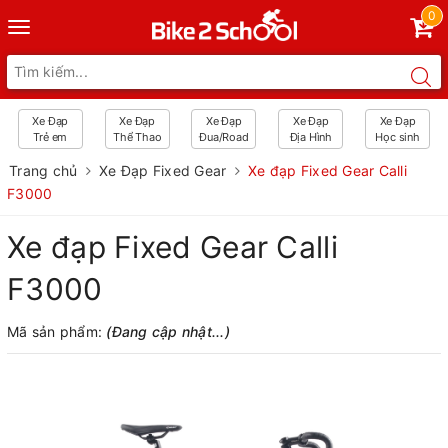
0
Toggle
navigation
Xe Đạp
Xe Đạp
Xe Đạp
Xe Đạp
Xe Đạp
Trẻ em
Thể Thao
Đua/Road
Địa Hình
Học sinh
Trang chủ
Xe Đạp Fixed Gear
Xe đạp Fixed Gear Calli
F3000
Xe đạp Fixed Gear Calli
F3000
Mã sản phẩm:
(Đang cập nhật...)