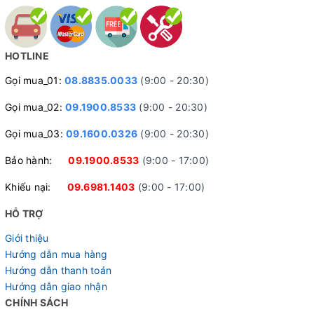
Calli F300 sử dụng đùi đĩa SULANE SL-P LOOSE-31460S
nhôm 1 tầng 46T giúp xe không chỉ nhẹ nhàng mà còn đảm
bảo sức mạnh truyền động, phù hợp với những người mới
HOTLINE
bắt đầu làm quen với cách điều khiển của xe đạp Fixed
Gọi mua_01:
08.8835.0033
(9:00 - 20:30)
Gear.
Gọi mua_02:
09.1900.8533
(9:00 - 20:30)
Gọi mua_03:
09.1600.0326
(9:00 - 20:30)
Bảo hành:
09.1900.8533
(9:00 - 17:00)
Khiếu nại:
09.6981.1403
(9:00 - 17:00)
HỖ TRỢ
Giới thiệu
Hướng dẫn mua hàng
Hướng dẫn thanh toán
Hướng dẫn giao nhận
CHÍNH SÁCH