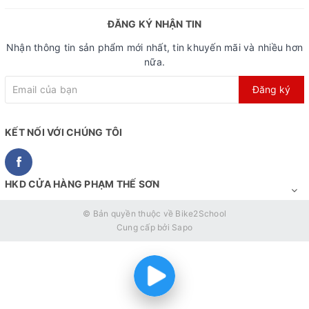
ĐĂNG KÝ NHẬN TIN
Nhận thông tin sản phẩm mới nhất, tin khuyến mãi và nhiều hơn
nữa.
Xe đạp fixed gear Calli F3000 - Xanh
Đăng ký
Lốp 700x28c tăng khả năng bám đường
KẾT NỐI VỚI CHÚNG TÔI
Lốp xe 700x28 tăng độ bám đường và khả năng di chuyển
linh hoạt, phù hợp với cả việc di chuyển trong đô thị và
những chuyến phiêu lưu ngoại ô. So với lốp có kích thước
HKD CỬA HÀNG PHẠM THẾ SƠN
nhỏ hơn, lốp 700x28 cung cấp một lượng đệm không khí
lớn hơn, giúp giảm rung động khi đi trên các bề mặt đường
© Bản quyền thuộc về
Bike2School
Cung cấp bởi
Sapo
không bằng phẳng, tăng cường sự thoải mái cho người lái.