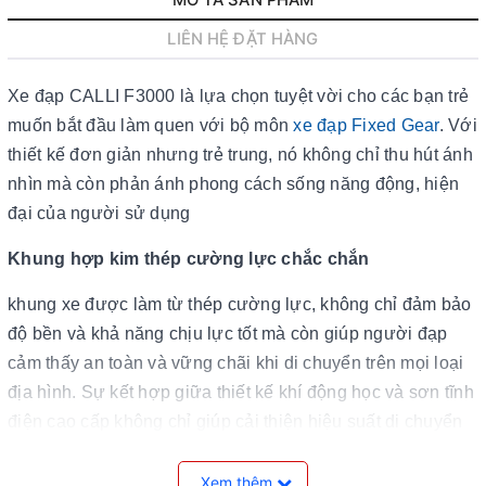
MÔ TẢ SẢN PHẨM
LIÊN HỆ ĐẶT HÀNG
Xe đạp CALLI F3000 là lựa chọn tuyệt vời cho các bạn trẻ
muốn bắt đầu làm quen với bộ môn
xe đạp Fixed Gear
. Với
thiết kế đơn giản nhưng trẻ trung, nó không chỉ thu hút ánh
nhìn mà còn phản ánh phong cách sống năng động, hiện
đại của người sử dụng
Khung hợp kim thép cường lực chắc chắn
khung xe được làm từ thép cường lực, không chỉ đảm bảo
độ bền và khả năng chịu lực tốt mà còn giúp người đạp
cảm thấy an toàn và vững chãi khi di chuyển trên mọi loại
địa hình. Sự kết hợp giữa thiết kế khí động học và sơn tĩnh
điện cao cấp không chỉ giúp cải thiện hiệu suất di chuyển
mà còn bảo vệ xe khỏi các tác nhân môi trường, giữ cho xe
luôn mới và bền đẹp theo thời gian.
Xem thêm