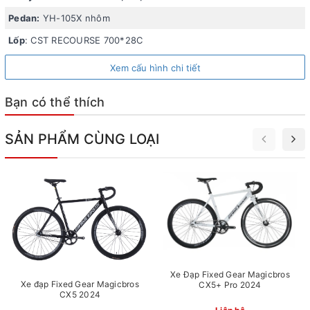
bật, không chỉ về mặt thiết kế mà còn về khả năng chịu tải
Pedan:
YH-105X nhôm
và độ bền. Xích hạt đậu, được thiết kế đặc biệt để chịu
được tải trọng cao và giảm ma sát, làm tăng hiệu suất
Lốp
: CST RECOURSE 700*28C
truyền động từ đùi đĩa đến bánh xe, giúp việc đạp xe trở
Xem cấu hình chi tiết
nên mượt mà và hiệu quả hơn.
Bạn có thể thích
SẢN PHẨM CÙNG LOẠI
Xe Đạp Fixed Gear Magicbros
Xe đạp Fixed Gear Magicbros
CX5+ Pro 2024
CX5 2024