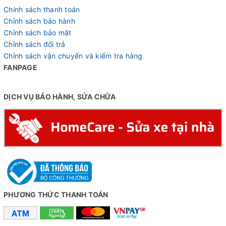
Chính sách thanh toán
Xe đạp fixed gear Calli F3000 - Bạc
Chỉnh sách bảo hành
Chỉnh sách bảo mật
Vành cao 4cm, yên xe hãng Calli mềm mại
Chỉnh sách đổi trả
Chỉnh sách vận chuyển và kiểm tra hàng
Calli F3000 sở hữu vành cao 4cm, không chỉ tạo nên vẻ
FANPAGE
ngoài thể thao, mạnh mẽ mà còn gia tăng sự ổn định khi di
chuyển trên nhiều loại địa hình. Yên xe mềm mại tạo sự
DỊCH VỤ BẢO HÀNH, SỬA CHỮA
thoải mái cho người lái, có thể thực hiện các chuyến đi dài
mà không cảm thấy mệt mỏi.
PHƯƠNG THỨC THANH TOÁN