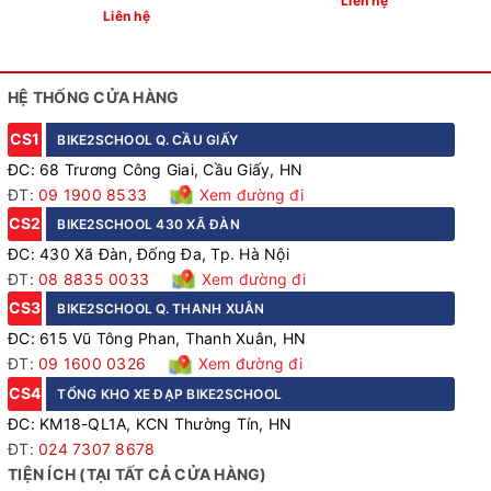
Liên hệ
Xe đạp fixed gear Calli F3000 - Đen
Liên hệ
HỆ THỐNG CỬA HÀNG
CS1
BIKE2SCHOOL Q. CẦU GIẤY
ĐC: 68 Trương Công Giai, Cầu Giấy, HN
ĐT:
09 1900 8533
Xem đường đi
CS2
BIKE2SCHOOL 430 XÃ ĐÀN
ĐC: 430 Xã Đàn, Đống Đa, Tp. Hà Nội
ĐT:
08 8835 0033
Xem đường đi
CS3
BIKE2SCHOOL Q. THANH XUÂN
ĐC: 615 Vũ Tông Phan, Thanh Xuân, HN
ĐT:
09 1600 0326
Xem đường đi
Xe đạp fixed gear Calli F3000 - Ghi
CS4
TỔNG KHO XE ĐẠP BIKE2SCHOOL
ĐC: KM18-QL1A, KCN Thường Tín, HN
Đùi đĩa SULANE SL-P LOOSE-31460S 46T bức phá tốc
ĐT:
024 7307 8678
độ
TIỆN ÍCH (TẠI TẤT CẢ CỬA HÀNG)