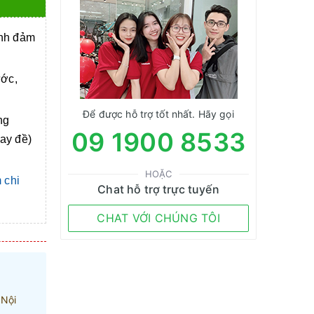
anh đảm
ước,
Để được hỗ trợ tốt nhất. Hãy gọi
ng
09 1900 8533
tay đề)
HOẶC
 chi
Chat hỗ trợ trực tuyến
CHAT VỚI CHÚNG TÔI
 Nội