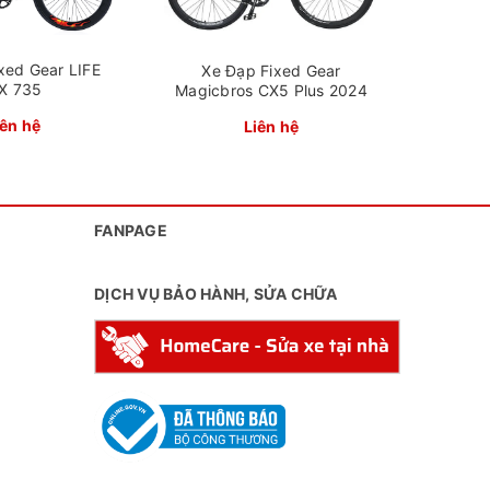
xed Gear LIFE
Xe Đạp Fixed Gear
IX 735
Magicbros CX5 Plus 2024
iên hệ
Liên hệ
FANPAGE
DỊCH VỤ BẢO HÀNH, SỬA CHỮA