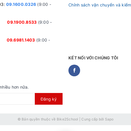
03:
09.1600.0326
(9:00 -
Chỉnh sách vận chuyển và kiểm
nh:
09.1900.8533
(9:00 -
ại:
09.6981.1403
(9:00 -
KẾT NỐI VỚI CHÚNG TÔI
nhiều hơn nữa.
Đăng ký
© Bản quyền thuộc về
Bike2School
|
Cung cấp bởi
Sapo