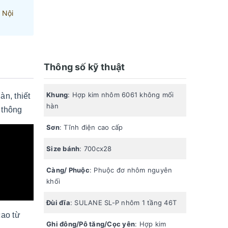
 Nội
Thông số kỹ thuật
Khung
: Hợp kim nhôm 6061 không mối
n, thiết
hàn
 thông
Sơn
: Tĩnh điện cao cấp
Size bánh
: 700cx28
Càng/ Phuộc
: Phuộc đơ nhôm nguyên
khối
Đùi đĩa
: SULANE SL-P nhôm 1 tầng 46T
cao từ
Ghi đông/Pô tăng/Cọc yên
: Hợp kim