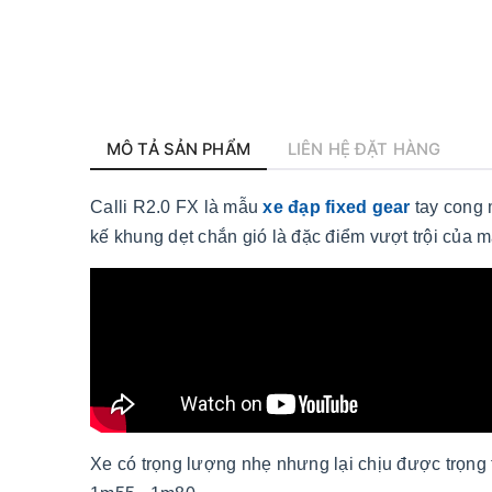
MÔ TẢ SẢN PHẨM
LIÊN HỆ ĐẶT HÀNG
Calli R2.0 FX là mẫu
xe đạp fixed gear
tay cong 
kế khung dẹt chắn gió là đặc điểm vượt trội của 
Xe có trọng lượng nhẹ nhưng lại chịu được trọng