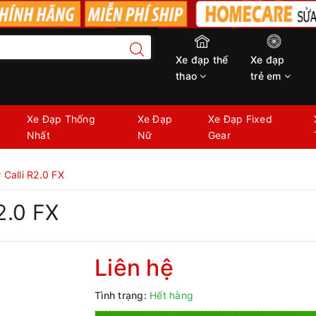
Xe đạp thể
Xe đạp
thao
trẻ em
Xe Đạp Thống
Xe Đạp
Xe Đạp Fixed
Nhất
Nữ
Gear
 Calli R2.0 FX
2.0 FX
Liên hệ
Tình trạng:
Hết hàng