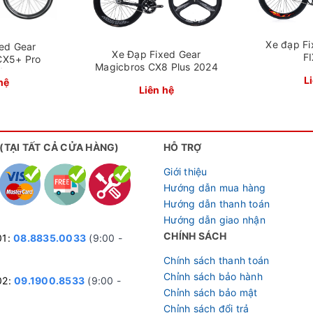
Xe đạp Fi
ed Gear
Xe Đạp Fixed Gear
F
CX5+ Pro
Magicbros CX8 Plus 2024
4
L
hệ
Liên hệ
d gear Calli R2.0 FX vành 3 đao
 (TẠI TẤT CẢ CỬA HÀNG)
HỖ TRỢ
Giới thiệu
Hướng dẫn mua hàng
Hướng dẫn thanh toán
Hướng dẫn giao nhận
CHÍNH SÁCH
01:
08.8835.0033
(9:00 -
Chính sách thanh toán
Chỉnh sách bảo hành
02:
09.1900.8533
(9:00 -
Chỉnh sách bảo mật
Chỉnh sách đổi trả