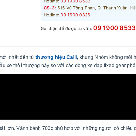
Hotline:
09 1900 8533
CS-3:
615 Vũ Tông Phan, Q. Thanh Xuân, Hà
Hotline:
09 1600 0326
09 1900 8533
Gọi điện để được tư vấn:
mới nhất đến từ
thương hiệu Calli
, khung Nhôm không mối hà
mẫu xe thời thượng này so với các dòng xe đạp fixed gear phổ
 tải lớn. Vành bánh 700c phù hợp với những người có chiều 