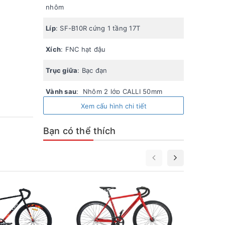
nhôm
Líp
: SF-B10R cứng 1 tầng 17T
Xích
: FNC hạt đậu
Trục giữa
: Bạc đạn
Vành sau
: Nhôm 2 lớp CALLI 50mm
Xem cấu hình chi tiết
Vành trước
: Nhôm nguyên khối 3 đao có
gân
Bạn có thể thích
Chiều cao phù hợp xe
: 1m55 – 1m80
Xe 
Ma