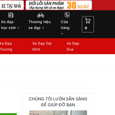
Xe đạp
Thương hiệu
Cửa
học sinh
xe đạp
hàng
0
Xe Đạp
Xe Đạp Địa
Xe Đạp
Touring
Hình
Đua
CHÚNG TÔI LUÔN SẴN SÀNG
ĐỂ GIÚP ĐỠ BẠN