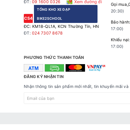
ĐT:
09 1600 0326
Xem đường đi
Gọi mua_
TỔNG KHO XE ĐẠP
20:30)
CS4
BIKE2SCHOOL
Bảo hà
ĐC: KM18-QL1A, KCN Thường Tín, HN
17:00)
ĐT:
024 7307 8678
Khiếu n
17:00)
PHƯƠNG THỨC THANH TOÁN
ĐĂNG KÝ NHẬN TIN
Nhận thông tin sản phẩm mới nhất, tin khuyến mãi và 