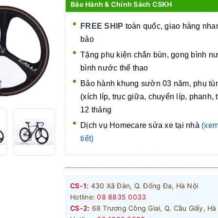
Bảo Hành & Chính Sách CSKH
FREE SHIP
toàn quốc, giao hàng nh
bảo
Tặng phụ kiện chắn bùn, gọng bình n
bình nước thể thao
Bảo hành khung sườn 03 năm, phụ tù
(xích líp, trục giữa, chuyển líp, phanh, 
12 tháng
Dịch vụ Homecare
sửa xe tại nhà
(xem
tiết)
CS-1:
430 Xã Đàn, Q. Đống Đa, Hà Nội
Hotline:
08 8835 0033
CS-2:
68 Trương Công Giai, Q. Cầu Giấy, Hà