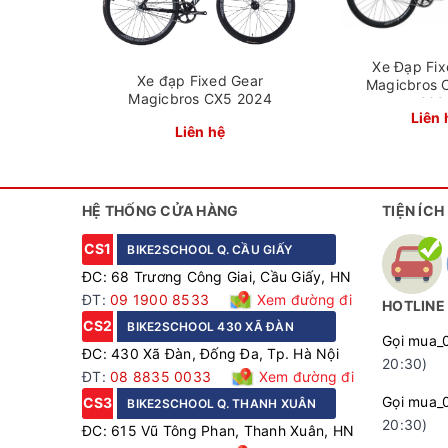
Xe Đạp Fix
Xe đạp Fixed Gear
Magicbros 
Magicbros CX5 2024
202
Liên 
Liên hệ
Xe đạp fixe
HỆ THỐNG CỬA HÀNG
TIỆN ÍCH
CS1
BIKE2SCHOOL Q. CẦU GIẤY
ĐC: 68 Trương Công Giai, Cầu Giấy, HN
ĐT:
09 1900 8533
Xem đường đi
HOTLINE
CS2
BIKE2SCHOOL 430 XÃ ĐÀN
Gọi mua_
ĐC: 430 Xã Đàn, Đống Đa, Tp. Hà Nội
20:30)
ĐT:
08 8835 0033
Xem đường đi
Gọi mua_
CS3
BIKE2SCHOOL Q. THANH XUÂN
20:30)
ĐC: 615 Vũ Tông Phan, Thanh Xuân, HN