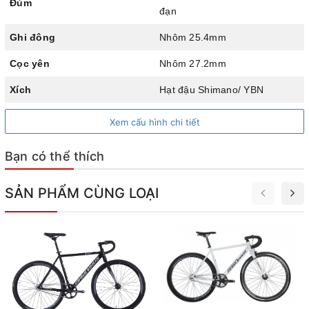
Đùm
đạn
Ghi đông
Nhôm 25.4mm
Cọc yên
Nhôm 27.2mm
Xích
Hạt đậu Shimano/ YBN
Chén cổ
Bạc đạn 41mm
Xem cấu hình chi tiết
WELLGO B087-DU hợp kim
Pedan
Bạn có thể thích
nhôm
Chiều cao phù hợp xe
Từ 1m55
SẢN PHẨM CÙNG LOẠI
Tsumina SNM100 - Xanh ngọc
Xuất xứ
Trung Quốc