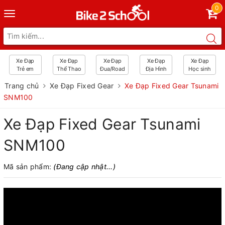
0
Toggle
navigation
Xe Đạp
Xe Đạp
Xe Đạp
Xe Đạp
Xe Đạp
Trẻ em
Thể Thao
Đua/Road
Địa Hình
Học sinh
Trang chủ
Xe Đạp Fixed Gear
Xe Đạp Fixed Gear Tsunami
SNM100
Xe Đạp Fixed Gear Tsunami
SNM100
Mã sản phẩm:
(Đang cập nhật...)