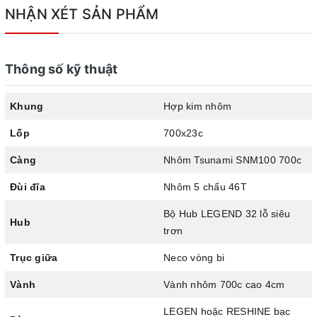
NHẬN XÉT SẢN PHẨM
Thông số kỹ thuật
Khung
Hợp kim nhôm
Lốp
700x23c
Càng
Nhôm Tsunami SNM100 700c
Tsumina SNM100 - Trắng
Đùi đĩa
Nhôm 5 chấu 46T
Đùi đĩa nhôm 5 chấu 44T nhẹ, xích hạt đậu chịu lực
Bộ Hub LEGEND 32 lỗ siêu
Hub
Fixed gear Tsunami SNM100
được sử dụng đùi đĩa nhôm
trơn
5 chấu 44T giúp các bạn có những trải nghiệm tốc độ tuyệt
Trục giữa
Neco vòng bi
vời, xe đạp nhẹ nhàng trên mọi cung đường. Xích hạt đậu
Vành
Vành nhôm 700c cao 4cm
chịu tải tốt, chắc chắn bền bỉ trong quá trình sử dụng
LEGEN hoặc RESHINE bạc