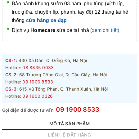
Bảo hành khung sườn 03 năm, phụ tùng (xích líp,
trục giữa, chuyển líp, phanh, tay đề) 12 tháng tại hệ
thống
cửa hàng xe đạp
Dịch vụ
Homecare
sửa xe tại nhà
(xem chi tiết)
CS-1:
430 Xã Đàn, Q. Đống Đa, Hà Nội
Hotline:
08 8835 0033
CS-2:
68 Trương Công Giai, Q. Cầu Giấy, Hà Nội
Hotline:
09 1900 8533
CS-3:
615 Vũ Tông Phan, Q. Thanh Xuân, Hà Nội
Hotline:
09 1600 0326
09 1900 8533
Gọi điện để được tư vấn:
MÔ TẢ SẢN PHẨM
LIÊN HỆ ĐẶT HÀNG