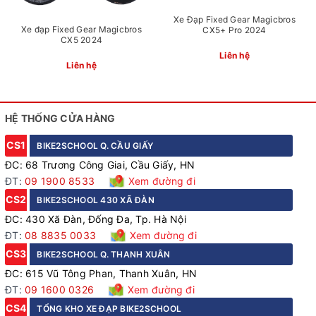
Xe Đạp Fixed Gear Magicbros
Xe đạp Fixed Gear Magicbros
CX5+ Pro 2024
CX5 2024
Liên hệ
Liên hệ
HỆ THỐNG CỬA HÀNG
Tsunami SNM100 - Cam
CS1
BIKE2SCHOOL Q. CẦU GIẤY
ĐC: 68 Trương Công Giai, Cầu Giấy, HN
ĐT:
09 1900 8533
Xem đường đi
CS2
BIKE2SCHOOL 430 XÃ ĐÀN
ĐC: 430 Xã Đàn, Đống Đa, Tp. Hà Nội
ĐT:
08 8835 0033
Xem đường đi
CS3
BIKE2SCHOOL Q. THANH XUÂN
ĐC: 615 Vũ Tông Phan, Thanh Xuân, HN
ĐT:
09 1600 0326
Xem đường đi
CS4
TỔNG KHO XE ĐẠP BIKE2SCHOOL