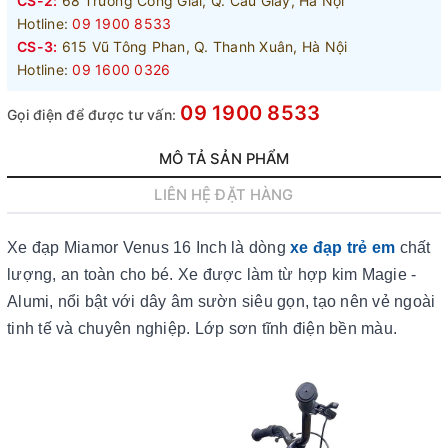
CS-2:
68 Trương Công Giai, Q. Cầu Giấy, Hà Nội
Hotline:
09 1900 8533
CS-3:
615 Vũ Tông Phan, Q. Thanh Xuân, Hà Nội
Hotline:
09 1600 0326
09 1900 8533
Gọi điện để được tư vấn:
MÔ TẢ SẢN PHẨM
LIÊN HỆ ĐẶT HÀNG
Xe đạp Miamor Venus 16 Inch là dòng
xe đạp trẻ em
chất
lượng, an toàn cho bé. Xe được làm từ hợp kim Magie -
Alumi, nổi bật với dây âm sườn siêu gọn, tạo nên vẻ ngoài
tinh tế và chuyên nghiệp. Lớp sơn tĩnh điện bền màu.