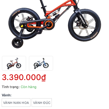
3.390.000₫
Tình trạng:
Còn hàng
Vành:
VÀNH NAN HOA
VÀNH ĐÚC