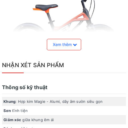
Xem thêm
NHẬN XÉT SẢN PHẨM
Miamor Venus còn được trang bị hệ thống giảm xóc giữa
Thông số kỹ thuật
khung, mang lại cảm giác êm ái, giảm thiểu rung động khi
di chuyển trên đường gồ ghề.
Khung
: Hợp kim Magie - Alumi, dây âm sườn siêu gọn
Ngoài ra, xe còn được tặng kèm chân chống và bộ phụ
Sơn
tĩnh tiện
kiện tháo lắp, giúp người sử dụng dễ dàng điều chỉnh và
Giảm xóc
giữa khung êm ái
bảo trì xe một cách tiện lợi.