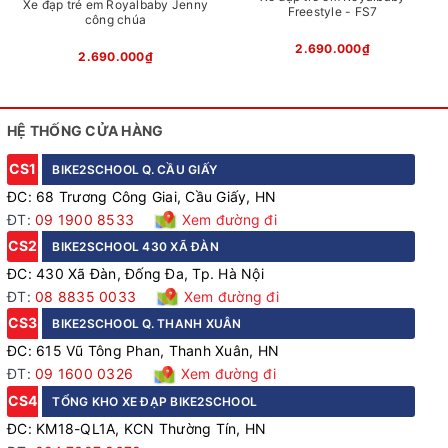
Xe đạp trẻ em Royalbaby Jenny
Freestyle - FS7
công chúa
2.690.000₫
2.690.000₫
HỆ THỐNG CỬA HÀNG
CS1
BIKE2SCHOOL Q. CẦU GIẤY
ĐC: 68 Trương Công Giai, Cầu Giấy, HN
ĐT:
09 1900 8533
Xem đường đi
CS2
BIKE2SCHOOL 430 XÃ ĐÀN
ĐC: 430 Xã Đàn, Đống Đa, Tp. Hà Nội
ĐT:
08 8835 0033
Xem đường đi
CS3
BIKE2SCHOOL Q. THANH XUÂN
ĐC: 615 Vũ Tông Phan, Thanh Xuân, HN
ĐT:
09 1600 0326
Xem đường đi
CS4
TỔNG KHO XE ĐẠP BIKE2SCHOOL
ĐC: KM18-QL1A, KCN Thường Tín, HN