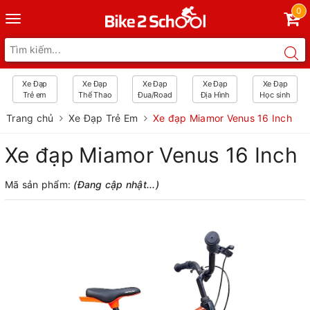
0
Toggle
navigation
Xe Đạp
Xe Đạp
Xe Đạp
Xe Đạp
Xe Đạp
Trẻ em
Thể Thao
Đua/Road
Địa Hình
Học sinh
Trang chủ
Xe Đạp Trẻ Em
Xe đạp Miamor Venus 16 Inch
Xe đạp Miamor Venus 16 Inch
Mã sản phẩm:
(Đang cập nhật...)