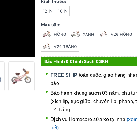
Kích thước:
12 IN
16 IN
Màu sắc:
HỒNG
XANH
V26 HỒNG
V26 TRẮNG
Bảo Hành & Chính Sách CSKH
FREE SHIP
toàn quốc, giao hàng nh
bảo
Bảo hành khung sườn 03 năm, phụ tù
(xích líp, trục giữa, chuyển líp, phanh, 
12 tháng
Dịch vụ Homecare
sửa xe tại nhà
(xem
tiết)
.