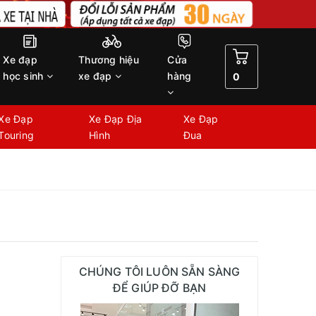
Xe đạp
Thương hiệu
Cửa
học sinh
xe đạp
hàng
0
Xe Đạp
Xe Đạp Địa
Xe Đạp
Touring
Hình
Đua
CHÚNG TÔI LUÔN SẴN SÀNG
ĐỂ GIÚP ĐỠ BẠN