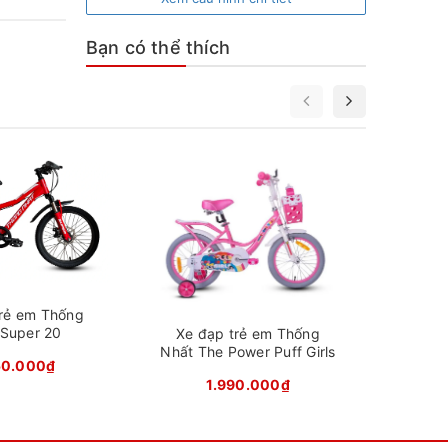
Bạn có thể thích
Xe đ
Nh
, vành
lượt với
trẻ em Thống
 Super 20
Xe đạp trẻ em Thống
Nhất The Power Puff Girls
50.000₫
1.990.000₫