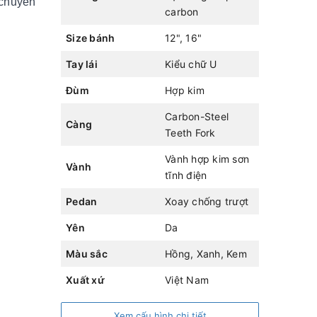
 chuyến
carbon
Size bánh
12", 16"
Tay lái
Kiểu chữ U
Đùm
Hợp kim
Carbon-Steel
Càng
Teeth Fork
Vành hợp kim sơn
Vành
tĩnh điện
Pedan
Xoay chống trượt
Yên
Da
Màu sắc
Hồng, Xanh, Kem
Xuất xứ
Việt Nam
Xem cấu hình chi tiết