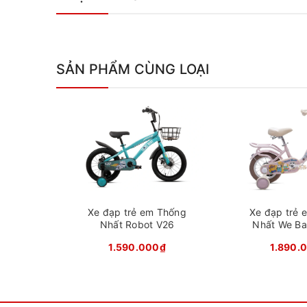
SẢN PHẨM CÙNG LOẠI
Xe đạp trẻ
Các chi tiết của xe đều sử dụng vật liệu cao cấp
thép sơn tĩnh điện chống gỉ, xích chịu lực,...Kích
Xe đạp trẻ em Thống
Xe đạp trẻ 
các bé từ 2 đến 4 tuổi và 4 đến 8 tuổi.
Nhất Robot V26
Nhất We Ba
1.590.000₫
1.890.