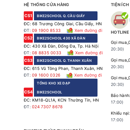
HỆ THỐNG CỬA HÀNG
TIỆN ÍCH
CS1
BIKE2SCHOOL Q. CẦU GIẤY
ĐC: 68 Trương Công Giai, Cầu Giấy, HN
ĐT:
09 1900 8533
Xem đường đi
HOTLINE
CS2
BIKE2SCHOOL 430 XÃ ĐÀN
Gọi mua_
ĐC: 430 Xã Đàn, Đống Đa, Tp. Hà Nội
20:30)
ĐT:
08 8835 0033
Xem đường đi
Gọi mua_
CS3
BIKE2SCHOOL Q. THANH XUÂN
20:30)
ĐC: 615 Vũ Tông Phan, Thanh Xuân, HN
ĐT:
09 1600 0326
Xem đường đi
Gọi mua_
TỔNG KHO XE ĐẠP
20:30)
CS4
BIKE2SCHOOL
Bảo hà
ĐC: KM18-QL1A, KCN Thường Tín, HN
17:00)
ĐT:
024 7307 8678
Khiếu n
17:00)