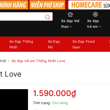
Xe đạp thể
Xe đạp
thao
trẻ em
Xe Đạp Thống
Xe Đạp
Xe Đạp Fixed
Nhất
Nữ
Gear
Nhất
Xe đạp trẻ em Thống Nhất Love
t Love
1.590.000₫
Tình trạng:
Còn hàng