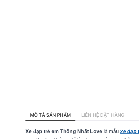
MÔ TẢ SẢN PHẨM
LIÊN HỆ ĐẶT HÀNG
Xe đạp trẻ em Thống Nhất Love
là mẫu
xe đạp 