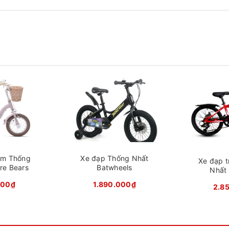
 em Thống Nhất Love màu Xanh
 như yên da, lốp kenda khổ lớn chống mài mòn và chống trượt
 thước bánh đa dạng với hai size là 12″ và 16″, tương ứng lần 
em Thống
Xe đạp Thống Nhất
Xe đạp 
re Bears
Batwheels
Nhất
000₫
1.890.000₫
2.8