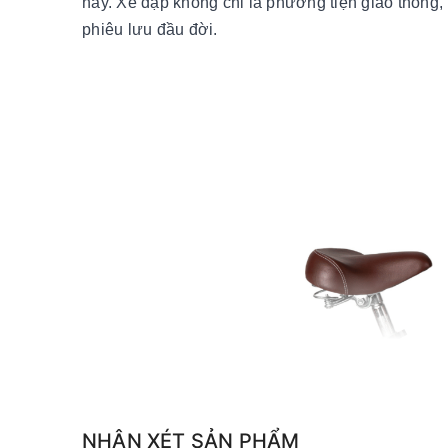
nay. Xe đạp không chỉ là phương tiện giao thông,
phiêu lưu đầu đời.
NHẬN XÉT SẢN PHẨM