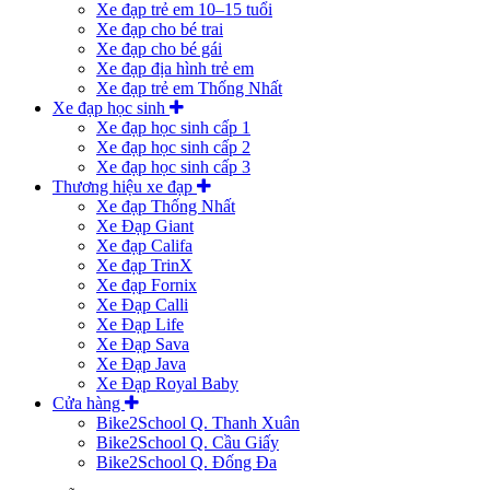
Xe đạp trẻ em 10–15 tuổi
Xe đạp cho bé trai
Xe đạp cho bé gái
Xe đạp địa hình trẻ em
Xe đạp trẻ em Thống Nhất
Xe đạp học sinh
Xe đạp học sinh cấp 1
Xe đạp học sinh cấp 2
Xe đạp học sinh cấp 3
Thương hiệu xe đạp
Xe đạp Thống Nhất
Xe Đạp Giant
Xe đạp Califa
Xe đạp TrinX
Xe đạp Fornix
Xe Đạp Calli
Xe Đạp Life
Xe Đạp Sava
Xe Đạp Java
Xe Đạp Royal Baby
Cửa hàng
Bike2School Q. Thanh Xuân
Bike2School Q. Cầu Giấy
Bike2School Q. Đống Đa