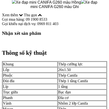
Xe đạp mini CANIFA G260 màu Hồng
Xe đạp
mini CANIFA G260 màu Ghi
Xem thêm
Thu gọn
Gọi mua hàng: 09 1900 8533
Gọi khiếu nại dịch vụ: 0969 811 403
Nhận xét sản phẩm
Thông số kỹ thuật
Khung
Thép cường lực
Lốp
26x1.50
Phuộc
Thép Canifa
Đùi đĩa
Thép 1 tầng Canifa
Líp
1 tầng
Trục giữa
Bạc đạn
Phanh
Đĩa cơ
Vành
Nhôm 2 lớp Canifa
Mayer
Thép