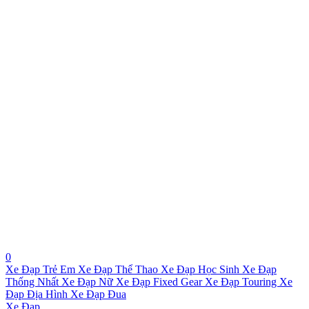
0
Xe Đạp Trẻ Em
Xe Đạp Thể Thao
Xe Đạp Học Sinh
Xe Đạp
Thống Nhất
Xe Đạp Nữ
Xe Đạp Fixed Gear
Xe Đạp Touring
Xe
Đạp Địa Hình
Xe Đạp Đua
Xe Đạp