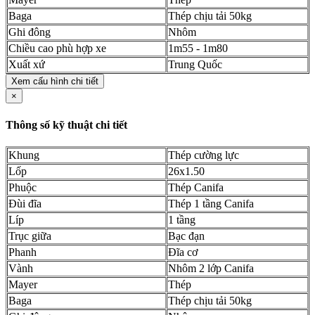
Baga
Thép chịu tải 50kg
Ghi đông
Nhôm
Chiều cao phù hợp xe
1m55 - 1m80
Xuất xứ
Trung Quốc
Xem cấu hình chi tiết
×
Thông số kỹ thuật chi tiết
Khung
Thép cường lực
Lốp
26x1.50
Phuộc
Thép Canifa
Đùi đĩa
Thép 1 tầng Canifa
Líp
1 tầng
Trục giữa
Bạc đạn
Phanh
Đĩa cơ
Vành
Nhôm 2 lớp Canifa
Mayer
Thép
Baga
Thép chịu tải 50kg