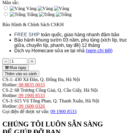
Màu sắc:
Vàng
Trắng
Bảo Hành & Chính Sách CSKH
FREE SHIP
toàn quốc, giao hàng nhanh đảm bảo
Bảo hành khung sườn 03 năm, phụ tùng (xích líp, trục
giữa, chuyển líp, phanh, tay đề) 12 tháng
Dịch vụ Homecare
sửa xe tại nhà
(xem chi tiết)
–
+
Mua ngay
CS-1:
430 Xã Đàn, Q. Đống Đa, Hà Nội
Hotline:
08 8835 0033
CS-2:
68 Trương Công Giai, Q. Cầu Giấy, Hà Nội
Hotline:
09 1900 8533
CS-3:
615 Vũ Tông Phan, Q. Thanh Xuân, Hà Nội
Hotline:
09 1600 0326
Gọi điện để được tư vấn:
09 1900 8533
CHÚNG TÔI LUÔN SẴN SÀNG
ĐỂ GIÚP ĐỠ BẠN