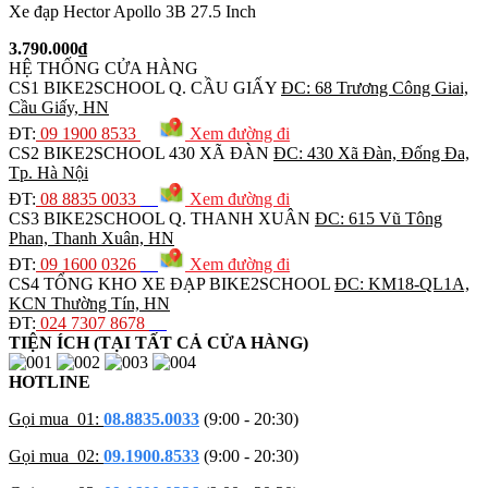
Xe đạp Hector Apollo 3B 27.5 Inch
3.790.000₫
HỆ THỐNG CỬA HÀNG
CS1
BIKE2SCHOOL Q. CẦU GIẤY
ĐC: 68 Trương Công Giai,
Cầu Giấy, HN
ĐT:
09 1900 8533
Xem đường đi
CS2
BIKE2SCHOOL 430 XÃ ĐÀN
ĐC: 430 Xã Đàn, Đống Đa,
Tp. Hà Nội
ĐT:
08 8835 0033
Xem đường đi
CS3
BIKE2SCHOOL Q. THANH XUÂN
ĐC: 615 Vũ Tông
Phan, Thanh Xuân, HN
ĐT:
09 1600 0326
Xem đường đi
CS4
TỔNG KHO XE ĐẠP BIKE2SCHOOL
ĐC: KM18-QL1A,
KCN Thường Tín, HN
ĐT:
024 7307 8678
TIỆN ÍCH (TẠI TẤT CẢ CỬA HÀNG)
HOTLINE
Gọi mua_01:
08.8835.0033
(9:00 - 20:30)
Gọi mua_02:
09.1900.8533
(9:00 - 20:30)