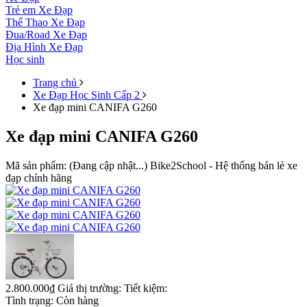
Trẻ em
Xe Đạp
Thể Thao
Xe Đạp
Đua/Road
Xe Đạp
Địa Hình
Xe Đạp
Học sinh
Trang chủ
Xe Đạp Học Sinh Cấp 2
Xe đạp mini CANIFA G260
Xe đạp mini CANIFA G260
Mã sản phẩm:
(Đang cập nhật...)
Bike2School - Hệ thống bán lẻ xe
đạp chính hãng
2.800.000₫
Giá thị trường:
Tiết kiệm:
Tình trạng:
Còn hàng