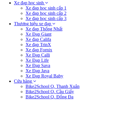
Xe đạp học sinh
Xe đạp học sinh cấp 1
Xe đạp học sinh cấp 2
Xe đạp học sinh cấp 3
Thương hiệu xe đạp
Xe đạp Thống Nhất
Xe Đạp Giant
Xe đạp Califa
Xe đạp TrinX
Xe đạp Fornix
Xe Đạp Calli
Xe Đạp Life
Xe Đạp Sava
Xe Đạp Java
Xe Đạp Royal Baby
Cửa hàng
Bike2School Q. Thanh Xuân
Bike2School Q. Cầu Giấy
Bike2School Q. Đống Đa