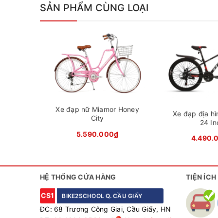
SẢN PHẨM CÙNG LOẠI
X
Thiết kế thể thao năng động
Xe đạp nữ Miamor Honey
QT 122 sở hữu thiết kế đơn giản nhưng vẫn mang
Xe đạp địa h
City
24 In
gọn gàng để dễ điều khiển nhưng vẫn đảm bảo sự 
5.590.000₫
đang trong giai đoạn phát triển chiều cao, mang lạ
4.490.
hằng ngày.
HỆ THỐNG CỬA HÀNG
TIỆN ÍCH
CS1
BIKE2SCHOOL Q. CẦU GIẤY
ĐC: 68 Trương Công Giai, Cầu Giấy, HN