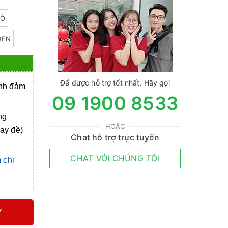
ĐỎ
ĐEN
Để được hỗ trợ tốt nhất. Hãy gọi
anh đảm
09 1900 8533
ng
HOẶC
tay đề)
Chat hỗ trợ trực tuyến
CHAT VỚI CHÚNG TÔI
 chi
Y