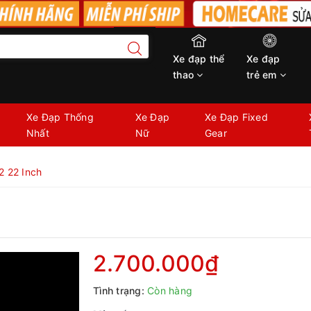
Xe đạp thể
Xe đạp
thao
trẻ em
Xe Đạp Thống
Xe Đạp
Xe Đạp Fixed
Nhất
Nữ
Gear
2 22 Inch
2.700.000₫
Tình trạng:
Còn hàng