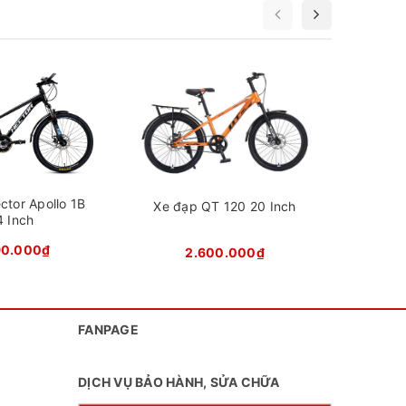
Xe đạp
ctor Apollo 1B
Xe đạp QT 120 20 Inch
vừa đủ
4 Inch
ọc sinh
90.000₫
2.600.000₫
sử dụng
FANPAGE
DỊCH VỤ BẢO HÀNH, SỬA CHỮA