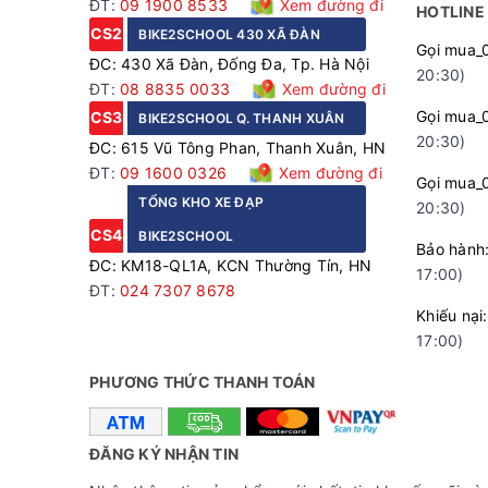
ĐT:
09 1900 8533
Xem đường đi
HOTLINE
CS2
BIKE2SCHOOL 430 XÃ ĐÀN
Gọi mua_
ĐC: 430 Xã Đàn, Đống Đa, Tp. Hà Nội
20:30)
ĐT:
08 8835 0033
Xem đường đi
Gọi mua_
CS3
BIKE2SCHOOL Q. THANH XUÂN
20:30)
ĐC: 615 Vũ Tông Phan, Thanh Xuân, HN
ĐT:
09 1600 0326
Xem đường đi
Gọi mua_
TỔNG KHO XE ĐẠP
20:30)
CS4
BIKE2SCHOOL
Bảo hà
ĐC: KM18-QL1A, KCN Thường Tín, HN
17:00)
ĐT:
024 7307 8678
Khiếu n
17:00)
PHƯƠNG THỨC THANH TOÁN
ĐĂNG KÝ NHẬN TIN