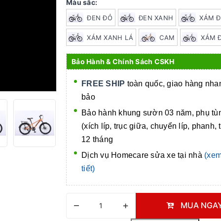
Màu sắc:
ĐEN ĐỎ
ĐEN XANH
XÁM 
XÁM XANH LÁ
CAM
XÁM 
Bảo Hành & Chính Sách CSKH
FREE SHIP
toàn quốc, giao hàng nh
bảo
Bảo hành khung sườn 03 năm, phụ tù
(xích líp, trục giữa, chuyển líp, phanh, 
12 tháng
Dịch vụ Homecare
sửa xe tại nhà
(xem
tiết)
–
+
MUA NGA