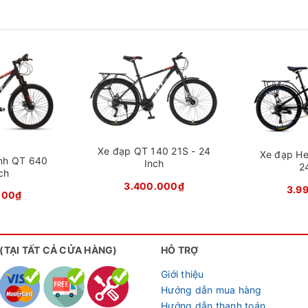
e đạp QT 122 22 Inch
Xe đạp QT 140 21S - 24
Xe đạp He
 đậm phong cách thể thao. Kích thước bánh 22 inch giúp xe 
ình QT 640
Inch
2
ch
ổn định khi di chuyển. Form xe được thiết kế phù hợp với h
3.400.000₫
3.9
i tư thế ngồi thoải mái và khả năng kiểm soát xe tốt hơn khi 
000₫
 (TẠI TẤT CẢ CỬA HÀNG)
HỖ TRỢ
Giới thiệu
Hướng dẫn mua hàng
Hướng dẫn thanh toán