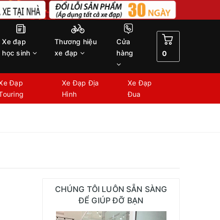
Xe đạp
Thương hiệu
Cửa
học sinh
xe đạp
hàng
0
Xe Đạp
Xe Đạp Địa
Xe Đạp
Touring
Hình
Đua
CHÚNG TÔI LUÔN SẴN SÀNG
ĐỂ GIÚP ĐỠ BẠN