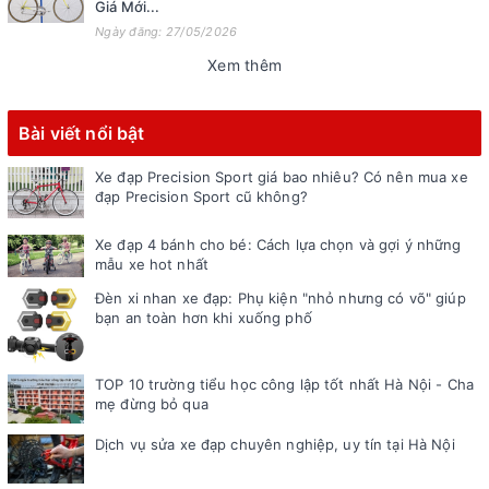
Giá Mới...
Ngày đăng: 27/05/2026
Xem thêm
Bài viết nổi bật
Xe đạp Precision Sport giá bao nhiêu? Có nên mua xe
đạp Precision Sport cũ không?
Xe đạp 4 bánh cho bé: Cách lựa chọn và gợi ý những
mẫu xe hot nhất
Đèn xi nhan xe đạp: Phụ kiện "nhỏ nhưng có võ" giúp
bạn an toàn hơn khi xuống phố
TOP 10 trường tiểu học công lập tốt nhất Hà Nội - Cha
mẹ đừng bỏ qua
Dịch vụ sửa xe đạp chuyên nghiệp, uy tín tại Hà Nội