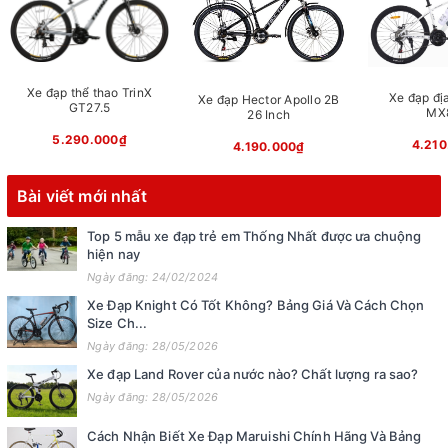
Xe đạp thể thao TrinX
Xe đạp địa
Xe đạp Hector Apollo 2B
GT27.5
MX
26 Inch
5.290.000₫
4.210
4.190.000₫
Bài viết mới nhất
Top 5 mẫu xe đạp trẻ em Thống Nhất được ưa chuộng
hiện nay
Ngày đăng: 24/02/2024
Xe Đạp Knight Có Tốt Không? Bảng Giá Và Cách Chọn
Size Ch...
Ngày đăng: 28/05/2026
Xe đạp Land Rover của nước nào? Chất lượng ra sao?
Ngày đăng: 28/05/2026
Cách Nhận Biết Xe Đạp Maruishi Chính Hãng Và Bảng