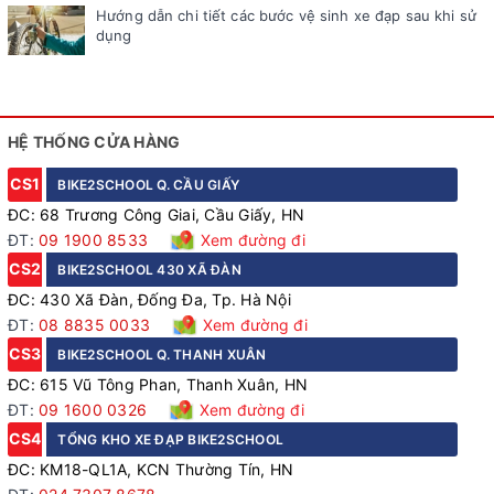
Hướng dẫn chi tiết các bước vệ sinh xe đạp sau khi sử
dụng
HỆ THỐNG CỬA HÀNG
CS1
BIKE2SCHOOL Q. CẦU GIẤY
ĐC: 68 Trương Công Giai, Cầu Giấy, HN
ĐT:
09 1900 8533
Xem đường đi
CS2
BIKE2SCHOOL 430 XÃ ĐÀN
ĐC: 430 Xã Đàn, Đống Đa, Tp. Hà Nội
ĐT:
08 8835 0033
Xem đường đi
CS3
BIKE2SCHOOL Q. THANH XUÂN
ĐC: 615 Vũ Tông Phan, Thanh Xuân, HN
ĐT:
09 1600 0326
Xem đường đi
CS4
TỔNG KHO XE ĐẠP BIKE2SCHOOL
ĐC: KM18-QL1A, KCN Thường Tín, HN