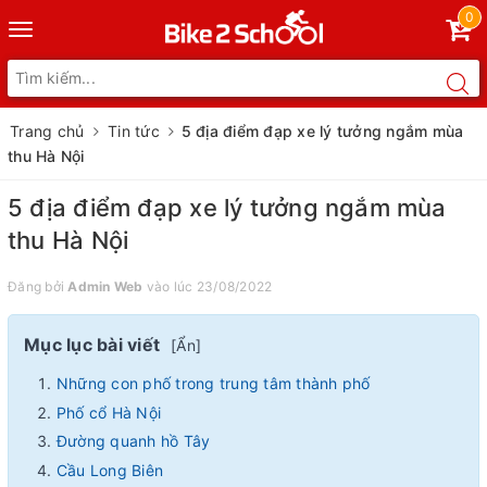
0
Toggle
navigation
Trang chủ
Tin tức
5 địa điểm đạp xe lý tưởng ngắm mùa
thu Hà Nội
5 địa điểm đạp xe lý tưởng ngắm mùa
thu Hà Nội
Đăng bởi
Admin Web
vào lúc 23/08/2022
Mục lục bài viết
[
Ẩn
]
Những con phố trong trung tâm thành phố
Phố cổ Hà Nội
Đường quanh hồ Tây
Cầu Long Biên