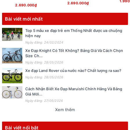
1.990
2.690.000₫
2.690.000₫
Bài viết mới nhất
Top 5 mẫu xe đạp trẻ em Thống Nhất được ưa chuộng
hiện nay
Ngày đăng: 24/02/2024
Xe Đạp Knight Có Tốt Không? Bảng Giá Và Cách Chọn
Size Ch...
Ngày đăng: 28/05/2026
Xe đạp Land Rover của nước nào? Chất lượng ra sao?
Ngày đăng: 28/05/2026
Cách Nhận Biết Xe Đạp Maruishi Chính Hãng Và Bảng
Giá Mới...
Ngày đăng: 27/05/2026
Xem thêm
Bài viết nổi bật