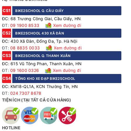
CS1
BIKE2SCHOOL Q. CẦU GIẤY
ĐC: 68 Trương Công Giai, Cầu Giấy, HN
ĐT:
09 1900 8533
Xem đường đi
CS2
BIKE2SCHOOL 430 XÃ ĐÀN
ĐC: 430 Xã Đàn, Đống Đa, Tp. Hà Nội
ĐT:
08 8835 0033
Xem đường đi
CS3
BIKE2SCHOOL Q. THANH XUÂN
ĐC: 615 Vũ Tông Phan, Thanh Xuân, HN
ĐT:
09 1600 0326
Xem đường đi
CS4
TỔNG KHO XE ĐẠP BIKE2SCHOOL
ĐC: KM18-QL1A, KCN Thường Tín, HN
ĐT:
024 7307 8678
TIỆN ÍCH (TẠI TẤT CẢ CỬA HÀNG)
HOTLINE