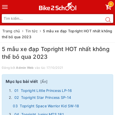
0
Toggle
navigation
Trang chủ
Tin tức
5 mẫu xe đạp Topright HOT nhất không
thể bỏ qua 2023
5 mẫu xe đạp Topright HOT nhất không
thể bỏ qua 2023
Đăng bởi
Admin Web
vào lúc 17/10/2021
Mục lục bài viết
[
Ẩn
]
01 Topright Little Princess LP-16
02 Topright Star Princess SP-14
03 Topright Space Warrior Kid SW-18
04 Topright Junior MTS 181