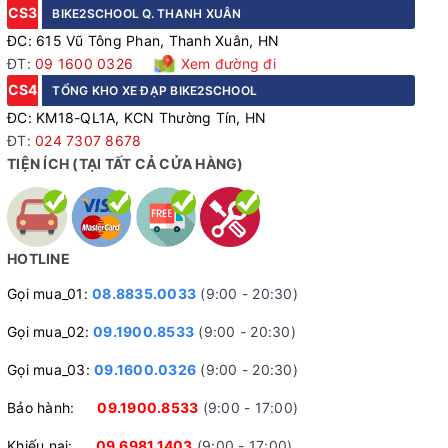
CS3
BIKE2SCHOOL Q. THANH XUÂN
ĐC: 615 Vũ Tông Phan, Thanh Xuân, HN
ĐT:
09 1600 0326
Xem đường đi
CS4
TỔNG KHO XE ĐẠP BIKE2SCHOOL
ĐC: KM18-QL1A, KCN Thường Tín, HN
ĐT:
024 7307 8678
TIỆN ÍCH (TẠI TẤT CẢ CỬA HÀNG)
HOTLINE
Gọi mua_01:
08.8835.0033
(9:00 - 20:30)
Gọi mua_02:
09.1900.8533
(9:00 - 20:30)
Gọi mua_03:
09.1600.0326
(9:00 - 20:30)
Bảo hành:
09.1900.8533
(9:00 - 17:00)
Khiếu nại:
09.6981.1403
(9:00 - 17:00)