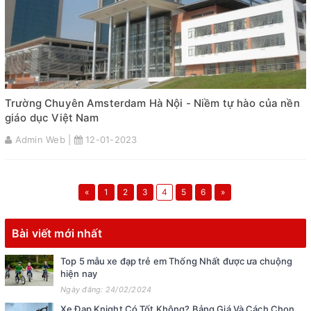
Trường Chuyên Amsterdam Hà Nội - Niềm tự hào của nền
giáo dục Việt Nam
Admin Web |
12-01-2023
«
1
2
3
4
5
6
»
Bài viết mới nhất
Top 5 mẫu xe đạp trẻ em Thống Nhất được ưa chuộng
hiện nay
Ngày đăng: 24/02/2024
Xe Đạp Knight Có Tốt Không? Bảng Giá Và Cách Chọn