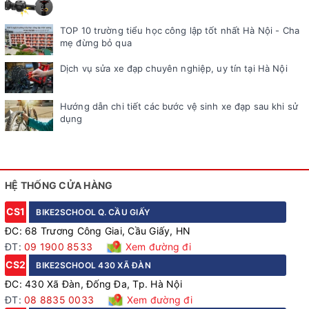
TOP 10 trường tiểu học công lập tốt nhất Hà Nội - Cha
mẹ đừng bỏ qua
Dịch vụ sửa xe đạp chuyên nghiệp, uy tín tại Hà Nội
Hướng dẫn chi tiết các bước vệ sinh xe đạp sau khi sử
dụng
HỆ THỐNG CỬA HÀNG
CS1
BIKE2SCHOOL Q. CẦU GIẤY
ĐC: 68 Trương Công Giai, Cầu Giấy, HN
ĐT:
09 1900 8533
Xem đường đi
CS2
BIKE2SCHOOL 430 XÃ ĐÀN
ĐC: 430 Xã Đàn, Đống Đa, Tp. Hà Nội
ĐT:
08 8835 0033
Xem đường đi