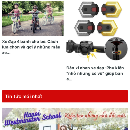
Xe đạp 4 bánh cho bé: Cách
lựa chọn và gợi ý những mẫu
xe...
Đèn xi nhan xe đạp: Phụ kiện
"nhỏ nhưng có võ" giúp bạn
a...
Tin tức mới nhất