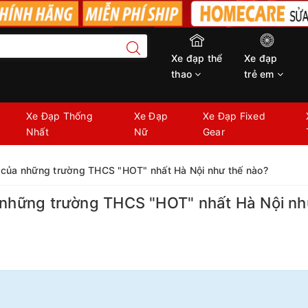
Xe đạp thể
Xe đạp
thao
trẻ em
Xe Đạp Thống
Xe Đạp
Xe Đạp Fixed
Nhất
Nữ
Gear
n của những trường THCS "HOT" nhất Hà Nội như thế nào?
 những trường THCS "HOT" nhất Hà Nội nh