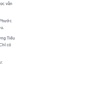
học vẫn
u Phước
êu.
ờng Tiểu
Chỉ có
u: