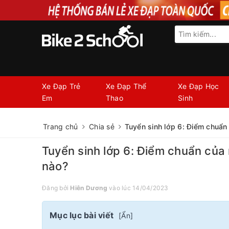
Xe Đạp Trẻ
Xe Đạp Thể
Xe Đạp Học
Em
Thao
Sinh
Trang chủ
Chia sẻ
Tuyển sinh lớp 6: Điểm chuẩ
Tuyển sinh lớp 6: Điểm chuẩn của
nào?
Đăng bởi
Hiên Dương
vào lúc 14/04/2023
Mục lục bài viết
[
Ẩn
]