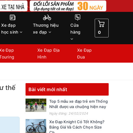
Xe đạp
Thương hiệu
Cửa
học sinh
xe đạp
hàng
0
Xe Đạp
Xe Đạp Địa
Xe Đạp
Touring
Hình
Đua
ư thế
Bài viết mới nhất
Top 5 mẫu xe đạp trẻ em Thống
Nhất được ưa chuộng hiện nay
Ngày đăng: 24/02/2024
Xe Đạp Knight Có Tốt Không?
Bảng Giá Và Cách Chọn Size
Ch...