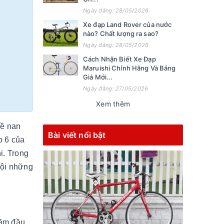
Ngày đăng: 28/05/2026
Xe đạp Land Rover của nước
nào? Chất lượng ra sao?
Ngày đăng: 28/05/2026
Cách Nhận Biết Xe Đạp
Maruishi Chính Hãng Và Bảng
Giá Mới...
Ngày đăng: 27/05/2026
Xem thêm
đề nan
Bài viết nổi bật
p 6 của
i. Trong
Nội những
Năm đầu