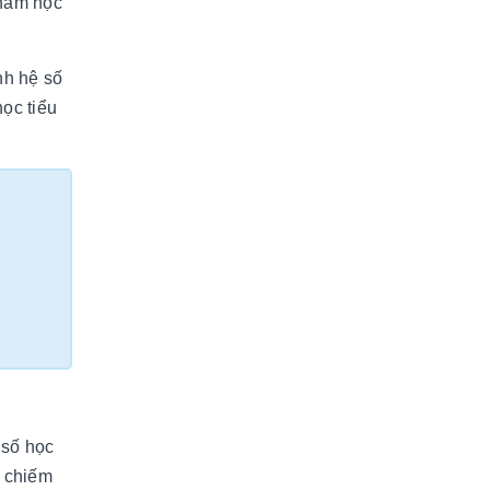
 năm học
nh hệ số
học tiểu
 số học
 chiếm