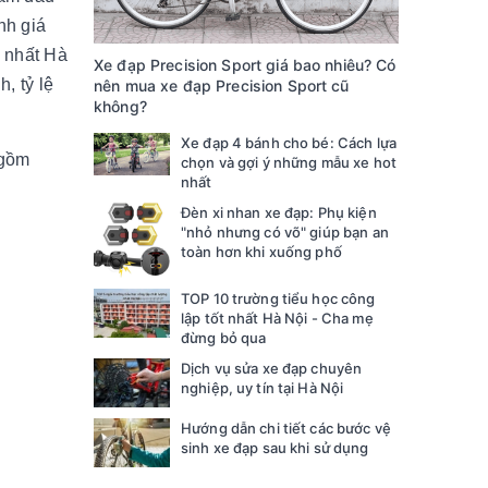
nh giá
o nhất Hà
Xe đạp Precision Sport giá bao nhiêu? Có
, tỷ lệ
nên mua xe đạp Precision Sport cũ
không?
Xe đạp 4 bánh cho bé: Cách lựa
 gồm
chọn và gợi ý những mẫu xe hot
nhất
Đèn xi nhan xe đạp: Phụ kiện
"nhỏ nhưng có võ" giúp bạn an
toàn hơn khi xuống phố
TOP 10 trường tiểu học công
lập tốt nhất Hà Nội - Cha mẹ
đừng bỏ qua
Dịch vụ sửa xe đạp chuyên
nghiệp, uy tín tại Hà Nội
Hướng dẫn chi tiết các bước vệ
sinh xe đạp sau khi sử dụng