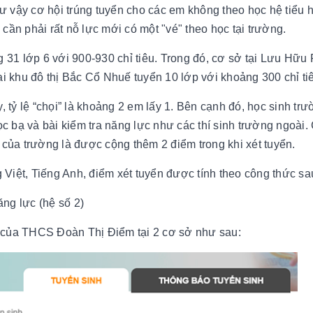
ư vậy cơ hội trúng tuyển cho các em không theo học hệ tiểu 
cần phải rất nỗ lực mới có một "vé" theo học tại trường.
31 lớp 6 với 900-930 chỉ tiêu. Trong đó, cơ sở tại Lưu Hữ
ại khu đô thị Bắc Cổ Nhuế tuyển 10 lớp với khoảng 300 chỉ ti
tỷ lệ “chọi” là khoảng 2 em lấy 1. Bên cạnh đó, học sinh trư
 bạ và bài kiểm tra năng lực như các thí sinh trường ngoài. 
 của trường là được cộng thêm 2 điểm trong khi xét tuyển.
g Việt, Tiếng Anh, điểm xét tuyển được tính theo công thức sa
ng lực (hệ số 2)
6 của THCS Đoàn Thị Điểm tại 2 cơ sở như sau: