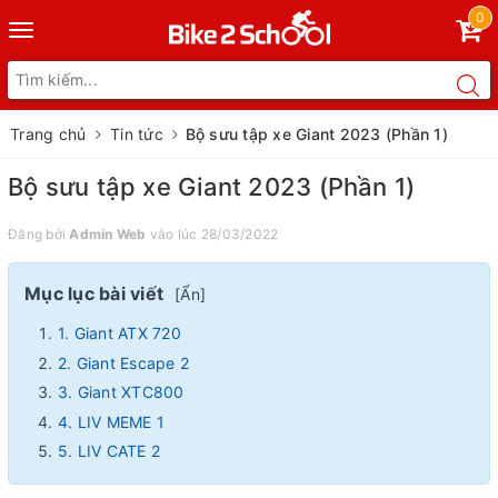
0
Toggle
navigation
Trang chủ
Tin tức
Bộ sưu tập xe Giant 2023 (Phần 1)
Bộ sưu tập xe Giant 2023 (Phần 1)
Đăng bởi
Admin Web
vào lúc 28/03/2022
Mục lục bài viết
[
Ẩn
]
1. Giant ATX 720
2. Giant Escape 2
3. Giant XTC800
4. LIV MEME 1
5. LIV CATE 2