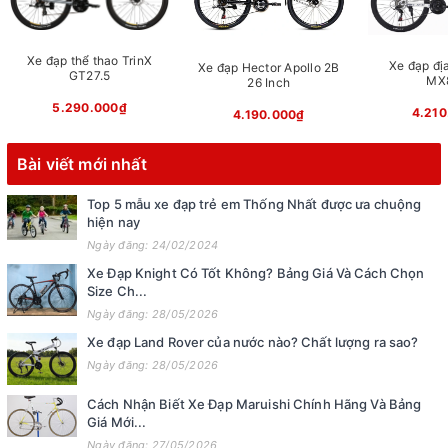
Xe đạp thể thao TrinX
Xe đạp địa
Xe đạp Hector Apollo 2B
GT27.5
MX
26 Inch
5.290.000₫
4.210
4.190.000₫
Bài viết mới nhất
Top 5 mẫu xe đạp trẻ em Thống Nhất được ưa chuộng
hiện nay
Ngày đăng: 24/02/2024
Xe Đạp Knight Có Tốt Không? Bảng Giá Và Cách Chọn
Size Ch...
Ngày đăng: 28/05/2026
Xe đạp Land Rover của nước nào? Chất lượng ra sao?
Ngày đăng: 28/05/2026
Cách Nhận Biết Xe Đạp Maruishi Chính Hãng Và Bảng
Giá Mới...
Ngày đăng: 27/05/2026