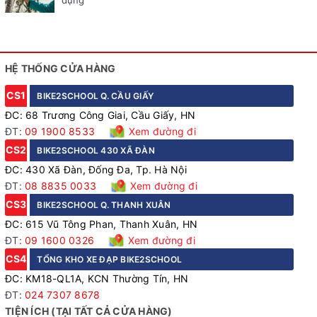
dụng
HỆ THỐNG CỬA HÀNG
CS1
BIKE2SCHOOL Q. CẦU GIẤY
ĐC: 68 Trương Công Giai, Cầu Giấy, HN
ĐT:
09 1900 8533
Xem đường đi
CS2
BIKE2SCHOOL 430 XÃ ĐÀN
ĐC: 430 Xã Đàn, Đống Đa, Tp. Hà Nội
ĐT:
08 8835 0033
Xem đường đi
CS3
BIKE2SCHOOL Q. THANH XUÂN
ĐC: 615 Vũ Tông Phan, Thanh Xuân, HN
ĐT:
09 1600 0326
Xem đường đi
CS4
TỔNG KHO XE ĐẠP BIKE2SCHOOL
ĐC: KM18-QL1A, KCN Thường Tín, HN
ĐT:
024 7307 8678
TIỆN ÍCH (TẠI TẤT CẢ CỬA HÀNG)