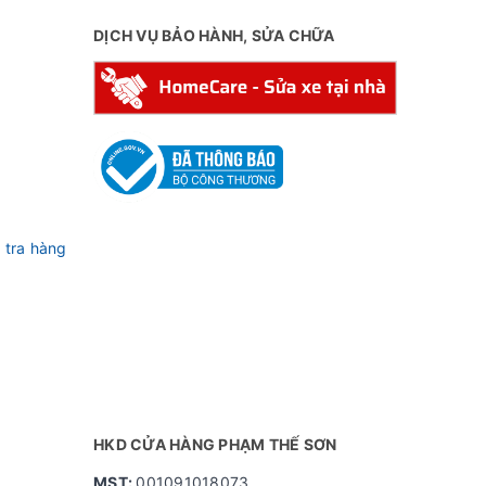
DỊCH VỤ BẢO HÀNH, SỬA CHỮA
 tra hàng
HKD CỬA HÀNG PHẠM THẾ SƠN
MST:
001091018073