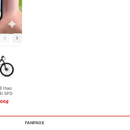
Xe đạp địa hình
ể thao
Xe đạp Touring
Life VIC 5
ất SPD
QT GTS100
7.000.000₫
000₫
5.590.000₫
FANPAGE