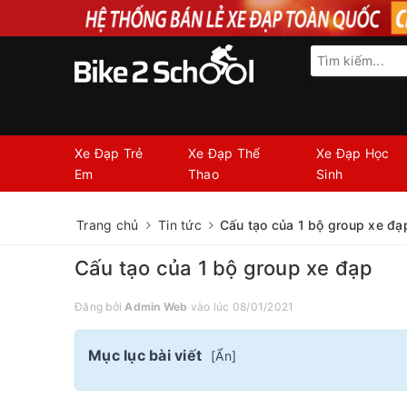
Xe Đạp Trẻ
Xe Đạp Thể
Xe Đạp Học
Em
Thao
Sinh
Trang chủ
Tin tức
Cấu tạo của 1 bộ group xe đạ
Cấu tạo của 1 bộ group xe đạp
Đăng bởi
Admin Web
vào lúc 08/01/2021
Mục lục bài viết
[
Ẩn
]