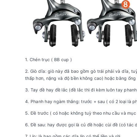
1. Chén trục ( BB cup )
2. Giò dĩa: giò này đã bao gồm gò trái phải và dĩa, tu
thấp hơn, nặng và độ bền không cao) hoặc bằng ống
3. Tay đề hay đề lắc (đề lắc thì đi kèm luôn tay phan
4. Phanh hay ngàm thắng: trước + sau ( có 2 loại là 
5. Đề trước ( có hoặc không tuỳ theo nhu cầu và mục 
6. Đề sau: hay được gọi là củ đề hoặc cùi đề (có tác
7. Líp: là bao gồm các dĩa líp có thể liền và rời,