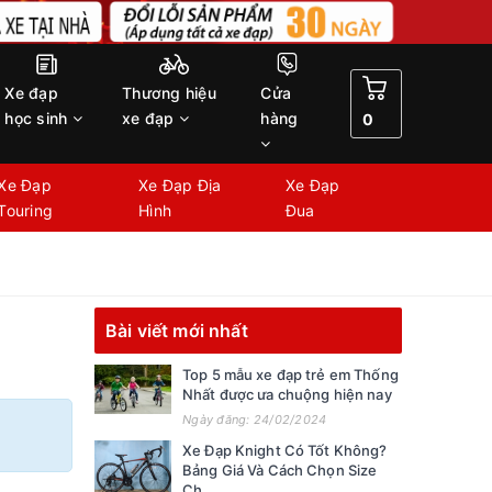
Xe đạp
Thương hiệu
Cửa
học sinh
xe đạp
hàng
0
Xe Đạp
Xe Đạp Địa
Xe Đạp
Touring
Hình
Đua
Bài viết mới nhất
Top 5 mẫu xe đạp trẻ em Thống
Nhất được ưa chuộng hiện nay
Ngày đăng: 24/02/2024
Xe Đạp Knight Có Tốt Không?
Bảng Giá Và Cách Chọn Size
Ch...