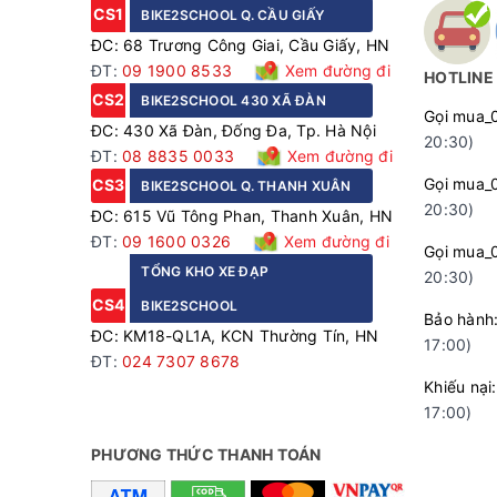
CS1
BIKE2SCHOOL Q. CẦU GIẤY
ĐC: 68 Trương Công Giai, Cầu Giấy, HN
ĐT:
09 1900 8533
Xem đường đi
HOTLINE
CS2
BIKE2SCHOOL 430 XÃ ĐÀN
Gọi mua_
ĐC: 430 Xã Đàn, Đống Đa, Tp. Hà Nội
20:30)
ĐT:
08 8835 0033
Xem đường đi
Gọi mua_
CS3
BIKE2SCHOOL Q. THANH XUÂN
20:30)
ĐC: 615 Vũ Tông Phan, Thanh Xuân, HN
ĐT:
09 1600 0326
Xem đường đi
Gọi mua_
TỔNG KHO XE ĐẠP
20:30)
CS4
BIKE2SCHOOL
Bảo hà
ĐC: KM18-QL1A, KCN Thường Tín, HN
17:00)
ĐT:
024 7307 8678
Khiếu n
17:00)
PHƯƠNG THỨC THANH TOÁN