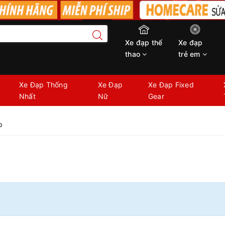
Xe đạp thể
Xe đạp
thao
trẻ em
Xe Đạp Thống
Xe Đạp
Xe Đạp Fixed
Nhất
Nữ
Gear
p