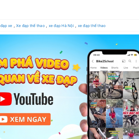
,
,
,
 đạp xe
Xe đạp thể thao
xe đạp Hà Nội
xe đạp thể thao