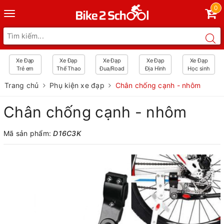
0
Toggle
navigation
Xe Đạp
Xe Đạp
Xe Đạp
Xe Đạp
Xe Đạp
Trẻ em
Thể Thao
Đua/Road
Địa Hình
Học sinh
Trang chủ
Phụ kiện xe đạp
Chân chống cạnh - nhôm
Chân chống cạnh - nhôm
Mã sản phẩm:
D16C3K