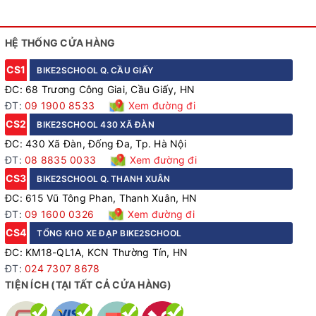
HỆ THỐNG CỬA HÀNG
CS1
BIKE2SCHOOL Q. CẦU GIẤY
ĐC: 68 Trương Công Giai, Cầu Giấy, HN
ĐT:
09 1900 8533
Xem đường đi
CS2
BIKE2SCHOOL 430 XÃ ĐÀN
ĐC: 430 Xã Đàn, Đống Đa, Tp. Hà Nội
ĐT:
08 8835 0033
Xem đường đi
CS3
BIKE2SCHOOL Q. THANH XUÂN
ĐC: 615 Vũ Tông Phan, Thanh Xuân, HN
ĐT:
09 1600 0326
Xem đường đi
CS4
TỔNG KHO XE ĐẠP BIKE2SCHOOL
ĐC: KM18-QL1A, KCN Thường Tín, HN
ĐT:
024 7307 8678
TIỆN ÍCH (TẠI TẤT CẢ CỬA HÀNG)