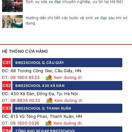
Dịch vụ sửa xe đạp chuyên nghiệp, uy tín tại Hà Nội
Hướng dẫn chi tiết các bước vệ sinh xe đạp sau khi sử
dụng
HỆ THỐNG CỬA HÀNG
CS1
BIKE2SCHOOL Q. CẦU GIẤY
ĐC: 68 Trương Công Giai, Cầu Giấy, HN
ĐT:
09 1900 8533
Xem đường đi
CS2
BIKE2SCHOOL 430 XÃ ĐÀN
ĐC: 430 Xã Đàn, Đống Đa, Tp. Hà Nội
ĐT:
08 8835 0033
Xem đường đi
CS3
BIKE2SCHOOL Q. THANH XUÂN
ĐC: 615 Vũ Tông Phan, Thanh Xuân, HN
ĐT:
09 1600 0326
Xem đường đi
CS4
TỔNG KHO XE ĐẠP BIKE2SCHOOL