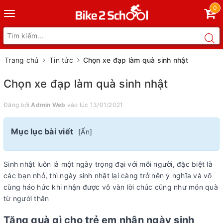
0
Toggle
navigation
Trang chủ
Tin tức
Chọn xe đạp làm quà sinh nhật
Chọn xe đạp làm quà sinh nhật
Đăng bởi
Admin Web
vào lúc 13/01/2021
Mục lục bài viết
[
Ẩn
]
Sinh nhật luôn là một ngày trọng đại với mỗi người, đặc biệt là
các bạn nhỏ, thì ngày sinh nhật lại càng trở nên ý nghĩa và vô
cùng háo hức khi nhận được vô vàn lời chúc cũng như món quà
từ người thân
Tặng quà gì cho trẻ em nhân ngày sinh