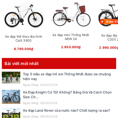
Giảm 5
Xe đạp mini Thống Nhất
Xe đạp địa 
Xe đạp thể thao địa hình
NEW 24
C200 2
Calli 3600
2.850.000₫
2.990.000
6.790.000₫
Bài viết mới nhất
Top 5 mẫu xe đạp trẻ em Thống Nhất được ưa chuộng
hiện nay
Ngày đăng: 24/02/2024
Xe Đạp Knight Có Tốt Không? Bảng Giá Và Cách Chọn
Size Ch...
Ngày đăng: 28/05/2026
Xe đạp Land Rover của nước nào? Chất lượng ra sao?
Ngày đăng: 28/05/2026