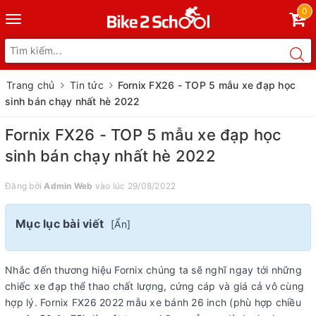
0
Toggle
navigation
Trang chủ
Tin tức
Fornix FX26 - TOP 5 mẫu xe đạp học
sinh bán chạy nhất hè 2022
Fornix FX26 - TOP 5 mẫu xe đạp học
sinh bán chạy nhất hè 2022
Đăng bởi
Admin Web
vào lúc 29/08/2022
Mục lục bài viết
[
Ẩn
]
Nhắc đến thương hiệu Fornix chúng ta sẽ nghĩ ngay tới những
chiếc xe đạp thể thao chất lượng, cứng cáp và giá cả vô cùng
hợp lý. Fornix FX26 2022 mẫu xe bánh 26 inch (phù hợp chiều