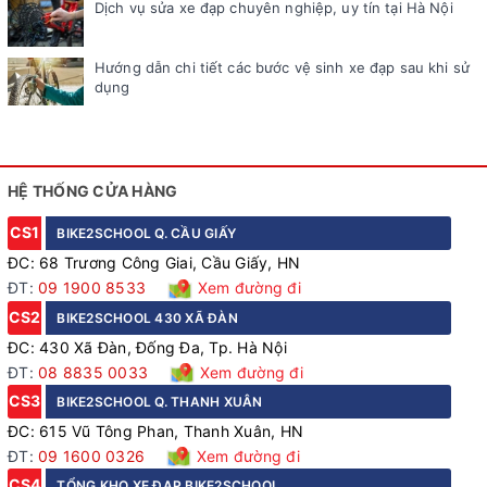
Dịch vụ sửa xe đạp chuyên nghiệp, uy tín tại Hà Nội
Hướng dẫn chi tiết các bước vệ sinh xe đạp sau khi sử
dụng
HỆ THỐNG CỬA HÀNG
CS1
BIKE2SCHOOL Q. CẦU GIẤY
ĐC: 68 Trương Công Giai, Cầu Giấy, HN
ĐT:
09 1900 8533
Xem đường đi
CS2
BIKE2SCHOOL 430 XÃ ĐÀN
ĐC: 430 Xã Đàn, Đống Đa, Tp. Hà Nội
ĐT:
08 8835 0033
Xem đường đi
CS3
BIKE2SCHOOL Q. THANH XUÂN
ĐC: 615 Vũ Tông Phan, Thanh Xuân, HN
ĐT:
09 1600 0326
Xem đường đi
CS4
TỔNG KHO XE ĐẠP BIKE2SCHOOL