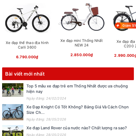
Giảm 5
Xe đạp mini Thống Nhất
Xe đạp địa 
Xe đạp thể thao địa hình
NEW 24
C200 2
Calli 3600
2.850.000₫
2.990.000
6.790.000₫
Bài viết mới nhất
Top 5 mẫu xe đạp trẻ em Thống Nhất được ưa chuộng
hiện nay
Ngày đăng: 24/02/2024
Xe Đạp Knight Có Tốt Không? Bảng Giá Và Cách Chọn
Size Ch...
Ngày đăng: 28/05/2026
Xe đạp Land Rover của nước nào? Chất lượng ra sao?
Ngày đăng: 28/05/2026