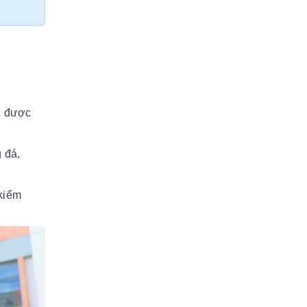
ọc được
 đá,
 kiểm