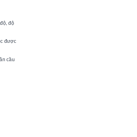
 độ, độ
học được
sân cầu