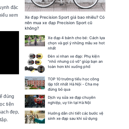
huynh đặc
hiểu xem
Xe đạp Precision Sport giá bao nhiêu? Có
nên mua xe đạp Precision Sport cũ
không?
Xe đạp 4 bánh cho bé: Cách lựa
chọn và gợi ý những mẫu xe hot
nhất
Đèn xi nhan xe đạp: Phụ kiện
"nhỏ nhưng có võ" giúp bạn an
toàn hơn khi xuống phố
TOP 10 trường tiểu học công
lập tốt nhất Hà Nội - Cha mẹ
đừng bỏ qua
kế đúng
Dịch vụ sửa xe đạp chuyên
nghiệp, uy tín tại Hà Nội
ọc tiện
sạch đẹp,
Hướng dẫn chi tiết các bước vệ
sinh xe đạp sau khi sử dụng
tập.