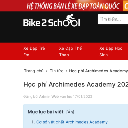
Xe Đạp Trẻ
Xe Đạp Thể
Xe Đạp Học
Em
Thao
Sinh
Trang chủ
Tin tức
Học phí Archimedes Academy 
Học phí Archimedes Academy 2026
Đăng bởi
Admin Web
vào lúc 17/01/2023
Mục lục bài viết
[
Ẩn
]
Cơ sở vật chất Archimedes Academy