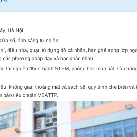
ấy, Hà Nội
cửa sổ, ánh sáng tự nhiên.
g nỉ, điều hòa, quạt, tủ đựng đồ cá nhân, bàn ghế trong lớp h
ng các phương pháp dạy và học khác nhau.
ng thí nghiệm/thực hành STEM, phòng học múa hát, sân bóng
u, không gian thoáng mát và sạch sẽ, quy trình chế biến và
m bảo tiêu chuẩn VSATTP.