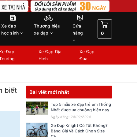
Xe đạp
Thương hiệu
Cửa
học sinh
xe đạp
hàng
0
Xe Đạp
Xe Đạp Địa
Xe Đạp
Touring
Hình
Đua
 biết
Bài viết mới nhất
Top 5 mẫu xe đạp trẻ em Thống
Nhất được ưa chuộng hiện nay
Ngày đăng: 24/02/2024
Xe Đạp Knight Có Tốt Không?
Bảng Giá Và Cách Chọn Size
Ch...