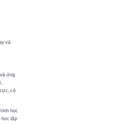
ạy và
 và ứng
i,
cực, có
 hình học
 học tập