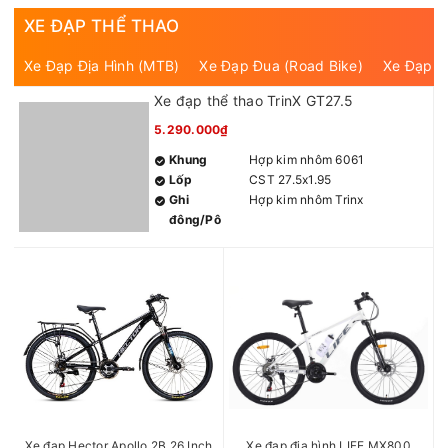
XE ĐẠP THỂ THAO
Xe Đạp Địa Hình (MTB)
Xe Đạp Đua (Road Bike)
Xe Đạp T
Xe đạp thể thao TrinX GT27.5
5.290.000₫
Khung
Hợp kim nhôm 6061
Lốp
CST 27.5x1.95
Ghi
Hợp kim nhôm Trinx
đông/Pô
tăng
Giảm xóc
Thép cường lực
Bộ chuyển
7x3S
động
Đùi đĩa
Trinx 24/34/42T
Trục giữa
Bạc đạn
Phanh
Phanh đĩa cơ thể thao
Vành
Hợp kim nhôm 2 lớp Trinx
Chiều cao
1m55– 1m80
phù hợp
Màu sắc
Xanh lục Đen, Ghi Đen Cam,
Xe đạp Hector Apollo 2B 26 Inch
Xe đạp địa hình LIFE MX800