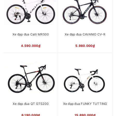
Líp
7 tầng vặn
Phanh
Phanh đĩa cơ
Vành
Nhôm Califa
Mayer
Nhôm
Pedan
Nhôm
Ghi đông
Nhôm bản dẹt
Cọc yên
Nhôm
Xe đạp đua Calli MR500
Xe đạp đua CAVANIO CV-R
Chiều cao
1m55 -1m80
phù hợp
4.590.000₫
5.980.000₫
xe
Xuất xứ
Trung Quốc
Xe đạp đua QT GTS200
Xe đạp đua FUNKY TUTTING
6.190.000₫
15.890.000₫