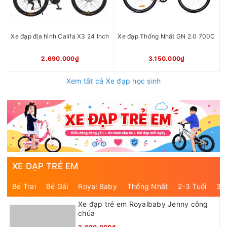
Xe đạp địa hình Califa X3 24 Inch
Xe đạp Thống Nhất GN 2.0 700C
2.690.000₫
3.150.000₫
Xem tất cả Xe đạp học sinh
XE ĐẠP TRẺ EM
Bé Trai
Bé Gái
Royal Baby
Thống Nhất
2-3 Tuổi
3-
Xe đạp trẻ em Royalbaby Jenny công
chúa