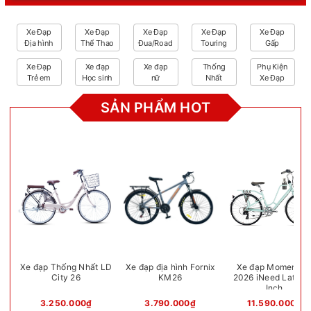
Xe Đạp
Xe Đạp
Xe Đạp
Xe Đạp
Xe Đạp
Địa hình
Thể Thao
Đua/Road
Touring
Gấp
Xe Đạp
Xe đạp
Xe đạp
Thống
Phụ Kiện
Trẻ em
Học sinh
nữ
Nhất
Xe Đạp
SẢN PHẨM HOT
Xe đạp Thống Nhất LD
Xe đạp địa hình Fornix
Xe đạp Momentu
City 26
KM26
2026 iNeed Latte 
Inch
3.250.000₫
3.790.000₫
11.590.000₫