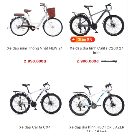
8S
Đùi đĩa
SHIMANO TY301 3 tầng 24-
34-42T
Líp
SHIMANO CS-HG200 8 tầng
12-32T
Xích
FFC Z51
Giảm 5%
Trục giữa
Trục cốt vuông bạc đạn
Phanh
Phanh đĩa cơ YINXING
Xe đạp mini Thống Nhất NEW 24
Xe đạp địa hình Califa C200 24
Vành
Nhôm 2 lớp CALLI
inch
Càng/Phuộc
Phuộc nhún lò xo CALLI
2.850.000₫
2.990.000₫
3.150.000₫
Chiều cao
1m60 - 1m80
phù hợp
xe
Xuất xứ
Trung Quốc
Xe đạp Califa CX4
Xe đạp địa hình HECTOR LAZER
2B - 26 Inch