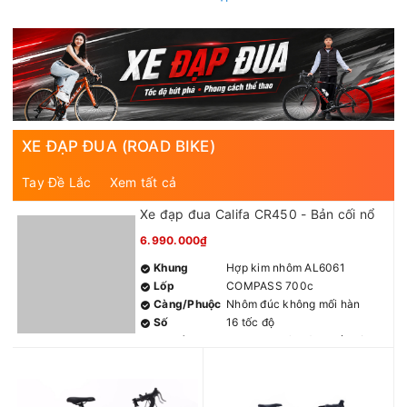
XE ĐẠP ĐUA (ROAD BIKE)
Tay Đề Lắc
Xem tất cả
Xe đạp đua Califa CR450 - Bản cối nổ
6.990.000₫
Khung
Hợp kim nhôm AL6061
Lốp
COMPASS 700c
Càng/Phuộc
Nhôm đúc không mối hàn
Số
16 tốc độ
Tay đề
LTWOO R3 (2x8) 16 tốc độ
Gạt đĩa
LTWOO R3 (2s)
Củ đề
LTWOO R3 (8s)
Đùi đĩa
Nhôm 34/50T