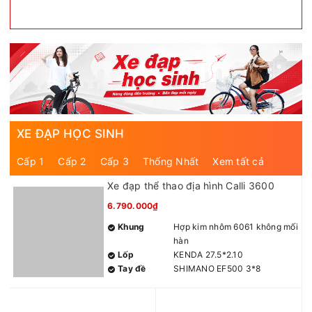
XE ĐẠP HỌC SINH
Cấp 1
Cấp 2
Cấp 3
Thống Nhất
Xem tất cả
Xe đạp thể thao địa hình Calli 3600
6.790.000₫
Khung
Hợp kim nhôm 6061 không mối
hàn
Lốp
KENDA 27.5*2.10
Tay đề
SHIMANO EF500 3*8
Gạt đĩa
SHIMANO TOURNEY TY300
3S
Củ đề
SHIMANO TOURNEY TY300