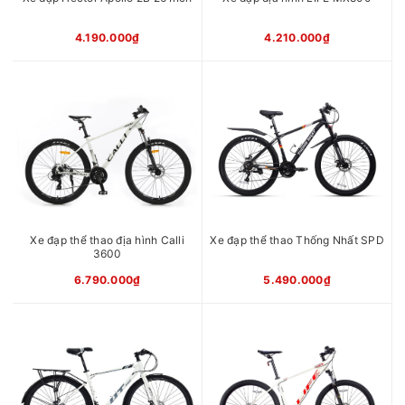
Bạc Vàng, Đen Vàng, Đen
Xanh, Đen Đỏ, Đen Trắng, Xi
4.190.000₫
4.210.000₫
măng
Xuất xứ
Trung Quốc
Xe đạp thể thao địa hình Calli
Xe đạp thể thao Thống Nhất SPD
3600
6.790.000₫
5.490.000₫